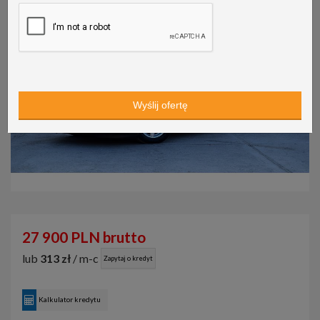
27 900 PLN brutto
lub
313 zł
/ m-c
Zapytaj o kredyt
Kalkulator kredytu