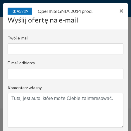
×
Opel INSIGNIA 2014 prod.
id: 45909
Wyślij ofertę na e-mail
Opel INSIGNIA 2014 prod.
Salon Polska! Serwisowany!
id: 45909
Twój e-mail
Bezwypadkowy! Zadbany!
Juliana Konstantego Ordona 2A - Biuro B |
E-mail odbiorcy
Stanowisko:
Marcin Szulakowski
Email do opiekuna
Komentarz własny
+48 602 255 857
obserwuj