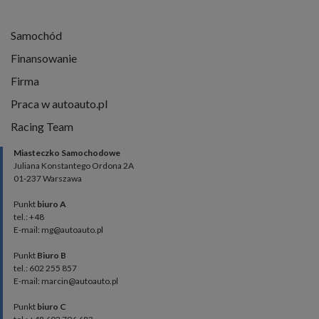
Samochód
Finansowanie
Firma
Praca w autoauto.pl
Racing Team
Miasteczko Samochodowe
Juliana Konstantego Ordona 2A
01-237 Warszawa
Punkt
biuro A
tel.: +48
E-mail: mg@autoauto.pl
Punkt
Biuro B
tel.: 602 255 857
E-mail: marcin@autoauto.pl
Punkt
biuro C