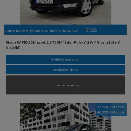
1155
Juliana Konstantego Ordona 2A - Biuro C | Stanowisko:
Skoda RAPID 2014 prod. 1.2 75 KM* Salon Polska* 2 Wł* Grzane fotele*
Czujniki*
Wyślij ofertę na e-mail
Email do opiekuna
Umów jazdę próbną
32 520 PLN netto
40 000 PLN brutto