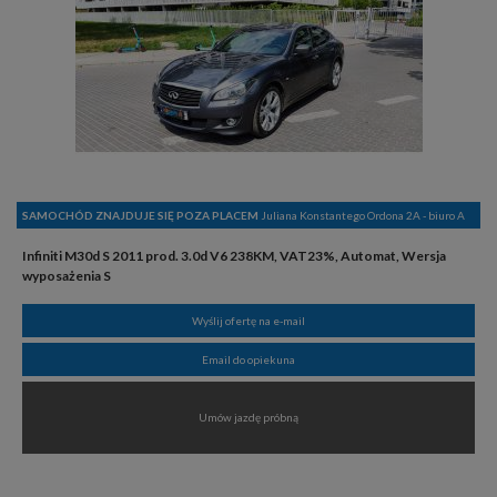
SAMOCHÓD ZNAJDUJE SIĘ POZA PLACEM
Juliana Konstantego Ordona 2A - biuro A
Infiniti M30d S 2011 prod. 3.0d V6 238KM, VAT23%, Automat, Wersja
wyposażenia S
Wyślij ofertę na e-mail
Email do opiekuna
Umów jazdę próbną