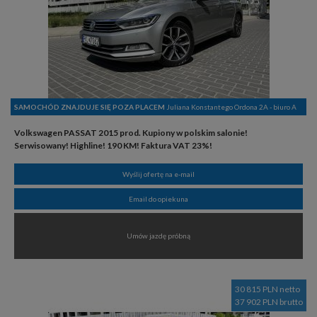
SAMOCHÓD ZNAJDUJE SIĘ POZA PLACEM
Juliana Konstantego Ordona 2A - biuro A
Volkswagen PASSAT 2015 prod. Kupiony w polskim salonie!
Serwisowany! Highline! 190 KM! Faktura VAT 23%!
Wyślij ofertę na e-mail
Email do opiekuna
Umów jazdę próbną
30 815 PLN netto
37 902 PLN brutto