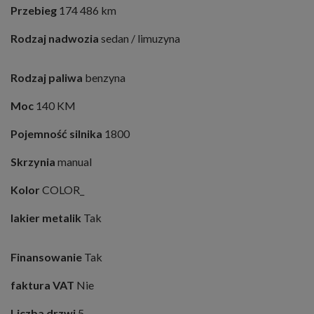
Przebieg
174 486 km
Rodzaj nadwozia
sedan / limuzyna
Rodzaj paliwa
benzyna
Moc
140 KM
Pojemność silnika
1800
Skrzynia
manual
Kolor
COLOR_
lakier metalik
Tak
Finansowanie
Tak
faktura VAT
Nie
Liczba drzwi
5