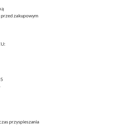
ką
e przed zakupowym
U:
55
e
czas przyspieszania