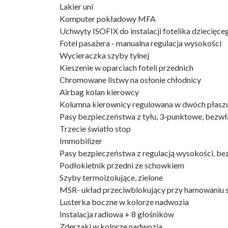
Lakier uni
Komputer pokładowy MFA
Uchwyty ISOFIX do instalacji fotelika dziecięceg
Fotel pasażera - manualna regulacja wysokości
Wycieraczka szyby tylnej
Kieszenie w oparciach foteli przednich
Chromowane listwy na osłonie chłodnicy
Airbag kolan kierowcy
Kolumna kierownicy regulowana w dwóch płasz
Pasy bezpieczeństwa z tyłu, 3-punktowe, bezw
Trzecie światło stop
Immobilizer
Pasy bezpieczeństwa z regulacją wysokości, b
Podłokietnik przedni ze schowkiem
Szyby termoizolujące, zielone
MSR- układ przeciwblokujący przy hamowaniu s
Lusterka boczne w kolorze nadwozia
Instalacja radiowa + 8 głośników
Zderzaki w kolorze nadwozia