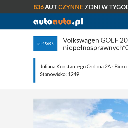
836
AUT
CZYNNE
7 DNI W TYGO
Volkswagen GOLF 200
id: 45696
niepełnosprawnych*C
Juliana Konstantego Ordona 2A - Biuro 
Stanowisko:
1249