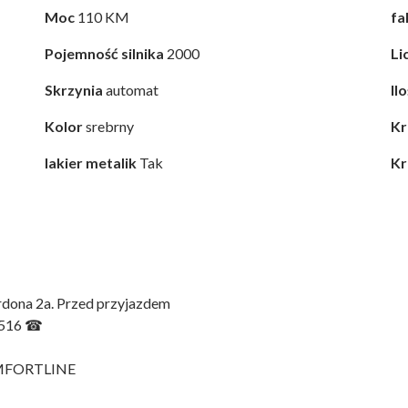
Moc
110 KM
fa
Pojemność silnika
2000
Li
Skrzynia
automat
Il
Kolor
srebrny
Kr
lakier metalik
Tak
Kr
rdona 2a. Przed przyjazdem
7 516 ☎
COMFORTLINE