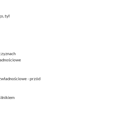
o, tył
czyznach
ładnościowe
ezwładnościowe - przód
ilnikiem