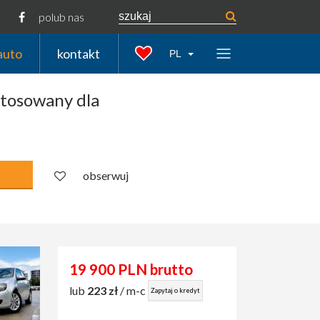
polub nas
auto
kontakt
PL
tosowany dla
obserwuj
19 900 PLN brutto
lub
223 zł
/ m-c
Zapytaj o kredyt