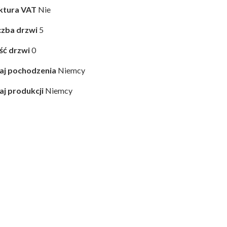
ktura VAT
Nie
czba drzwi
5
ość drzwi
0
aj pochodzenia
Niemcy
aj produkcji
Niemcy