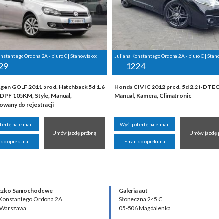
onstantego Ordona 2A - biuro C | Stanowisko:
Juliana Konstantego Ordona 2A - biuro C | Stan
29
1224
gen GOLF 2011 prod. Hatchback 5d 1.6
Honda CIVIC 2012 prod. 5d 2.2 i-DTE
DPF 105KM, Style, Manual,
Manual, Kamera, Climatronic
owany do rejestracji
ofertę na e-mail
Wyślij ofertę na e-mail
Umów jazdę próbną
Umów jazdę 
 do opiekuna
Email do opiekuna
czko Samochodowe
Galeria aut
 Konstantego Ordona 2A
Słoneczna 245 C
 Warszawa
05-506 Magdalenka