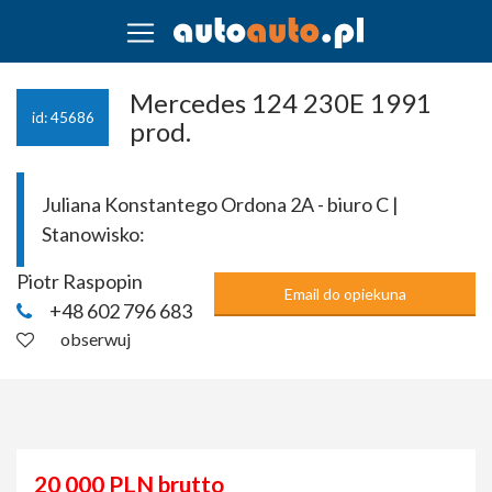
Mercedes 124 230E 1991
id: 45686
prod.
Juliana Konstantego Ordona 2A - biuro C |
Stanowisko:
Piotr Raspopin
Email do opiekuna
+48 602 796 683
obserwuj
20 000 PLN brutto