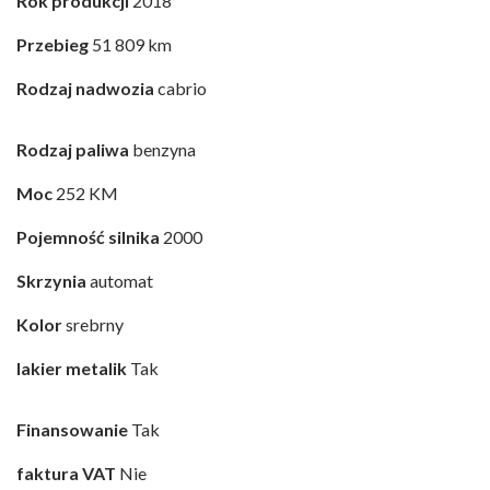
Rok produkcji
2018
Przebieg
51 809 km
Rodzaj nadwozia
cabrio
Rodzaj paliwa
benzyna
Moc
252 KM
Pojemność silnika
2000
Skrzynia
automat
Kolor
srebrny
lakier metalik
Tak
Finansowanie
Tak
faktura VAT
Nie