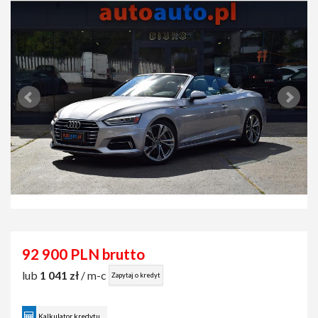
92 900 PLN brutto
lub
1 041 zł
/ m-c
Zapytaj o kredyt
Kalkulator kredytu