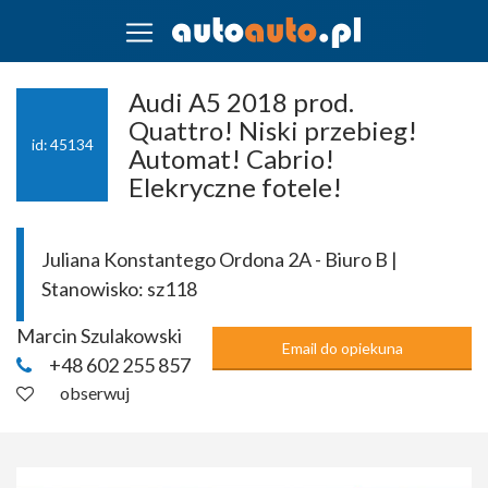
Audi A5 2018 prod.
Quattro! Niski przebieg!
id: 45134
Automat! Cabrio!
Elekryczne fotele!
Juliana Konstantego Ordona 2A - Biuro B |
Stanowisko:
sz118
Marcin Szulakowski
Email do opiekuna
+48 602 255 857
obserwuj