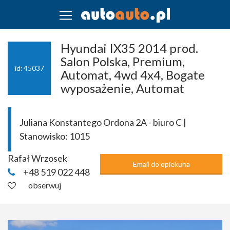
Hyundai IX35 2014 prod.
Salon Polska, Premium,
id: 45037
Automat, 4wd 4x4, Bogate
wyposażenie, Automat
Juliana Konstantego Ordona 2A - biuro C |
Stanowisko:
1015
Rafał Wrzosek
Email do opiekuna
+48 519 022 448
obserwuj