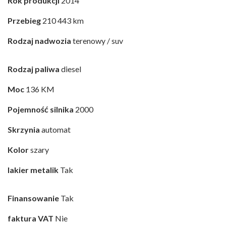
Rok produkcji
2014
Przebieg
210 443 km
Rodzaj nadwozia
terenowy / suv
Rodzaj paliwa
diesel
Moc
136 KM
Pojemność silnika
2000
Skrzynia
automat
Kolor
szary
lakier metalik
Tak
Finansowanie
Tak
faktura VAT
Nie