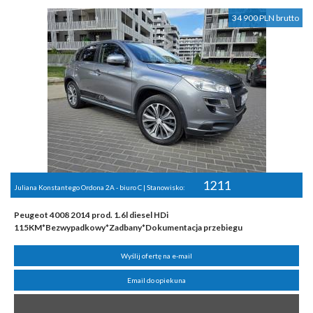
34 900 PLN brutto
1211
Juliana Konstantego Ordona 2A - biuro C | Stanowisko:
Peugeot 4008 2014 prod. 1.6l diesel HDi
115KM*Bezwypadkowy*Zadbany*Dokumentacja przebiegu
Wyślij ofertę na e-mail
Email do opiekuna