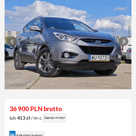
36 900 PLN brutto
lub
413 zł
/ m-c
Zapytaj o kredyt
Kalkulator kredytu