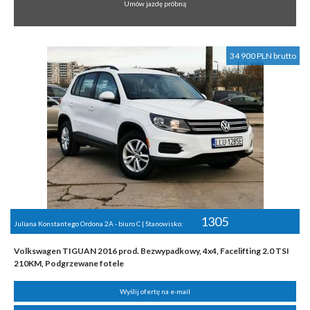
Umów jazdę próbną
34 900 PLN brutto
1305
Juliana Konstantego Ordona 2A - biuro C | Stanowisko:
Volkswagen TIGUAN 2016 prod. Bezwypadkowy, 4x4, Facelifting 2.0 TSI
210KM, Podgrzewane fotele
Wyślij ofertę na e-mail