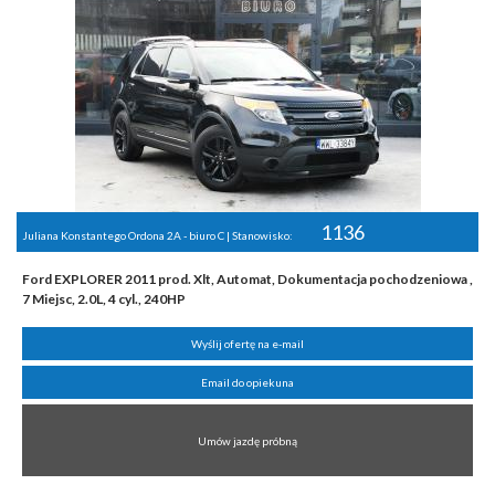
1136
Juliana Konstantego Ordona 2A - biuro C | Stanowisko:
Ford EXPLORER 2011 prod. Xlt, Automat, Dokumentacja pochodzeniowa ,
7 Miejsc, 2.0L, 4 cyl., 240HP
Wyślij ofertę na e-mail
Email do opiekuna
Umów jazdę próbną