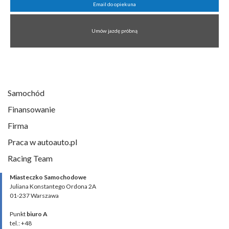
Email do opiekuna
Umów jazdę próbną
Samochód
Finansowanie
Firma
Praca w autoauto.pl
Racing Team
Miasteczko Samochodowe
Juliana Konstantego Ordona 2A
01-237 Warszawa
Punkt
biuro A
tel.: +48