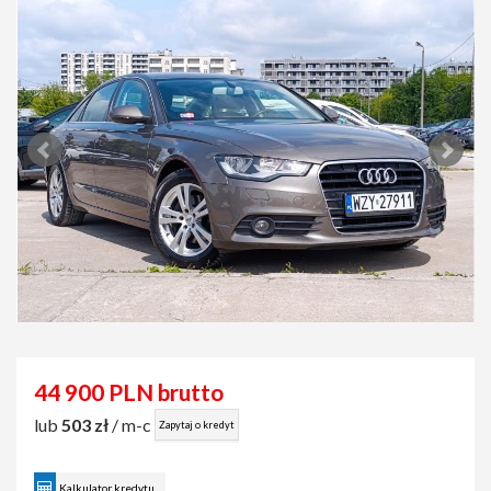
44 900 PLN brutto
lub
503 zł
/ m-c
Zapytaj o kredyt
Kalkulator kredytu