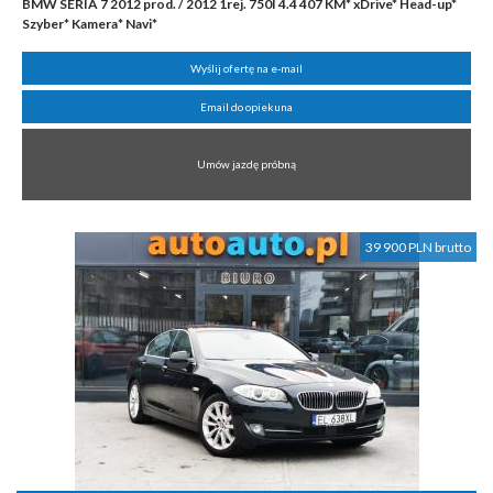
BMW SERIA 7 2012 prod. / 2012 1rej. 750I 4.4 407 KM* xDrive* Head-up*
Szyber* Kamera* Navi*
Wyślij ofertę na e-mail
Email do opiekuna
Umów jazdę próbną
39 900 PLN brutto