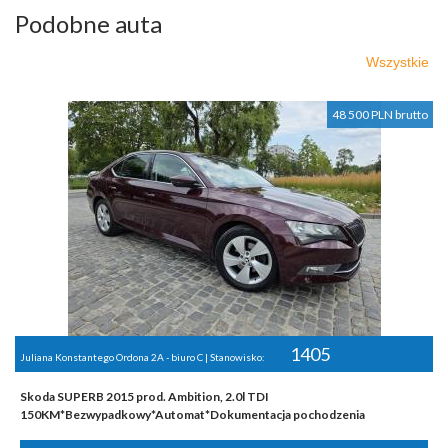
Podobne auta
Wszystkie
48 500 PLN brutto
1405
Juliana Konstantego Ordona 2A - biuro C | Stanowisko:
Skoda SUPERB 2015 prod. Ambition, 2.0l TDI
150KM*Bezwypadkowy*Automat*Dokumentacja pochodzenia