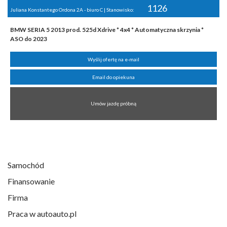
1126
Juliana Konstantego Ordona 2A - biuro C | Stanowisko:
BMW SERIA 5 2013 prod. 525d Xdrive * 4x4 * Automatyczna skrzynia *
ASO do 2023
Wyślij ofertę na e-mail
Email do opiekuna
Umów jazdę próbną
Samochód
Finansowanie
Firma
Praca w autoauto.pl