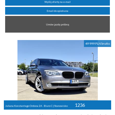
Wyślij ofertę na e-mail
Email do opiekuna
Umów jazdę próbną
49 999 PLN brutto
1236
Juliana Konstantego Ordona 2A - Biuro C | Stanowisko: