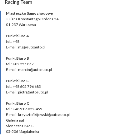
Racing Team
Miasteczko Samochodowe
Juliana Konstantego Ordona 2A
01-237 Warszawa
Punkt
biuro A
tel.: +48
E-mail: mg@autoauto.pl
Punkt
Biuro B
tel.: 602 255 857
E-mail: marcin@autoauto.pl
Punkt
biuro C
tel.: +48 602 796 683
E-mail: piotr@autoauto.pl
Punkt
Biuro C
tel.: +48 519-022-455
E-mail: krzysztof.kijewski@autoauto.pl
Galeria aut
Słoneczna 245 C
05-506 Magdalenka