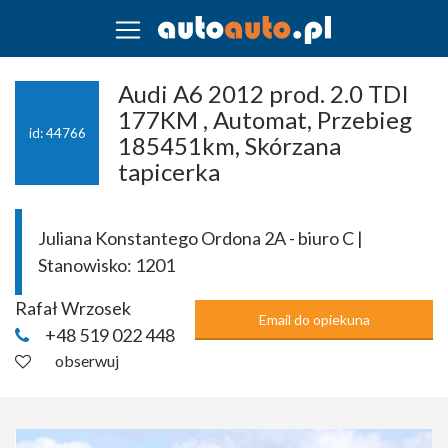
Audi A6 2012 prod. 2.0 TDI
177KM , Automat, Przebieg
id: 44766
185451km, Skórzana
tapicerka
Juliana Konstantego Ordona 2A - biuro C |
Stanowisko:
1201
Rafał Wrzosek
Email do opiekuna
+48 519 022 448
obserwuj