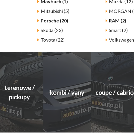
Maybach (1)
Mazda (12)
Mitsubishi (5)
MORGAN (
Porsche (20)
RAM (2)
Skoda (23)
Smart (2)
Toyota (22)
Volkswagen
terenowe /
kombi / vany
coupe / cabrio
pickupy