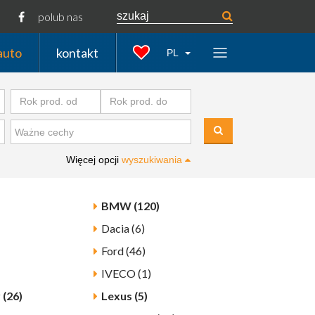
polub nas
auto
kontakt
PL
Więcej opcji
wyszukiwania
BMW (120)
Dacia (6)
Ford (46)
IVECO (1)
 (26)
Lexus (5)