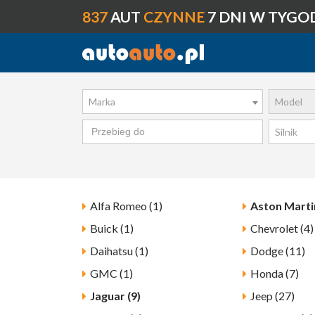
837
AUT
CZYNNE
7 DNI W TYGO
Marka
Model
Silnik
Alfa Romeo (1)
Aston Martin
Buick (1)
Chevrolet (4)
Daihatsu (1)
Dodge (11)
GMC (1)
Honda (7)
Jaguar (9)
Jeep (27)