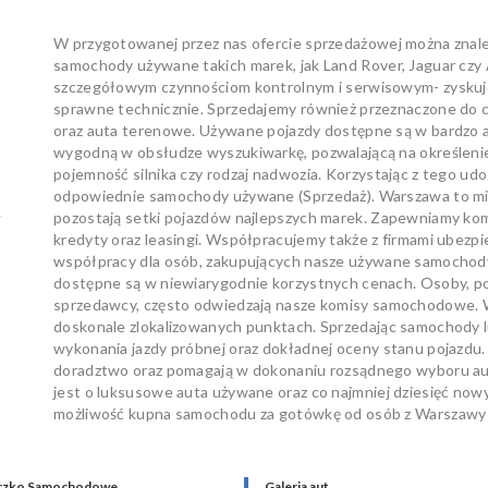
W przygotowanej przez nas ofercie sprzedażowej można znal
samochody używane takich marek, jak Land Rover, Jaguar czy
szczegółowym czynnościom kontrolnym i serwisowym- zyskuje
sprawne technicznie. Sprzedajemy również przeznaczone d
oraz auta terenowe. Używane pojazdy dostępne są w bardzo at
wygodną w obsłudze wyszukiwarkę, pozwalającą na określenie t
pojemność silnika czy rodzaj nadwozia. Korzystając z tego 
odpowiednie samochody używane (Sprzedaż). Warszawa to mia
w
pozostają setki pojazdów najlepszych marek. Zapewniamy ko
kredyty oraz leasingi. Współpracujemy także z firmami ubezp
współpracy dla osób, zakupujących nasze używane samochody. 
dostępne są w niewiarygodnie korzystnych cenach. Osoby, p
sprzedawcy, często odwiedzają nasze komisy samochodowe. W
doskonale zlokalizowanych punktach. Sprzedając samochody
wykonania jazdy próbnej oraz dokładnej oceny stanu pojazdu.
doradztwo oraz pomagają w dokonaniu rozsądnego wyboru auta
jest o luksusowe auta używane oraz co najmniej dziesięć 
możliwość kupna samochodu za gotówkę od osób z Warszawy i
czko Samochodowe
Galeria aut