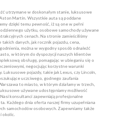
eźć utrzymane w doskonałym stanie, luksusowe
 Aston Martin. Wszystkie auta są poddane
my dzięki temu pewność, iż są one w pełni
o codziennego użytku, osobowe samochody używane
rakcyjnych cenach. Na stronie zamieściliśmy
akich danych, jak rocznik pojazdu, cena,
udogodnienia, można w wygodny sposób odnaleźć
sto, w którym do dyspozycji naszych klientów
mpleksową obsługę, pomagając w ubieganiu się o
ieczeniowymi, negocjując korzystne warunki
Luksusowe pojazdy, takie jak Lexus, czy Lincoln,
oszukujące uczciwego, godnego zaufania
arszawa to miasto, w którym działamy w trzech,
 luksusowe używane udostępniamy możliwość
 Nasi konsultanci zapewniają profesjonalne
. Każdego dnia oferta naszej firmy uzupełniana
nowych samochodów osobowych. Zapewniamy także
 okolic.