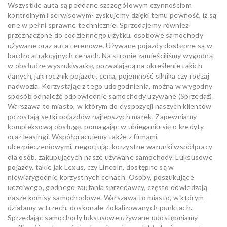
Wszystkie auta są poddane szczegółowym czynnościom
kontrolnym i serwisowym- zyskujemy dzięki temu pewność, iż są
one w pełni sprawne technicznie. Sprzedajemy również
przeznaczone do codziennego użytku, osobowe samochody
używane oraz auta terenowe. Używane pojazdy dostępne są w
bardzo atrakcyjnych cenach. Na stronie zamieściliśmy wygodną
w obsłudze wyszukiwarkę, pozwalającą na określenie takich
danych, jak rocznik pojazdu, cena, pojemność silnika czy rodzaj
nadwozia. Korzystając z tego udogodnienia, można w wygodny
sposób odnaleźć odpowiednie samochody używane (Sprzedaż).
Warszawa to miasto, w którym do dyspozycji naszych klientów
pozostają setki pojazdów najlepszych marek. Zapewniamy
kompleksową obsługę, pomagając w ubieganiu się o kredyty
oraz leasingi. Współpracujemy także z firmami
ubezpieczeniowymi, negocjując korzystne warunki współpracy
dla osób, zakupujących nasze używane samochody. Luksusowe
pojazdy, takie jak Lexus, czy Lincoln, dostępne są w
niewiarygodnie korzystnych cenach. Osoby, poszukujące
uczciwego, godnego zaufania sprzedawcy, często odwiedzają
nasze komisy samochodowe. Warszawa to miasto, w którym
działamy w trzech, doskonale zlokalizowanych punktach.
Sprzedając samochody luksusowe używane udostępniamy