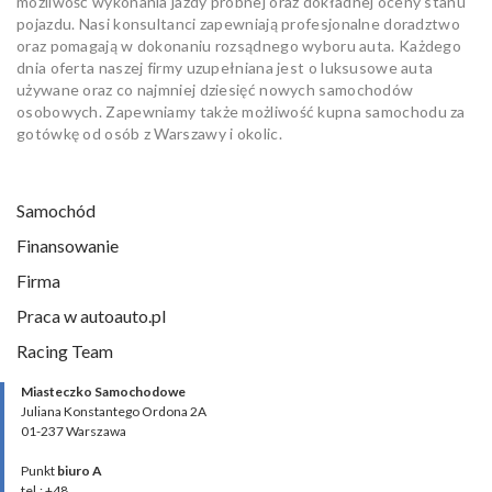
możliwość wykonania jazdy próbnej oraz dokładnej oceny stanu
pojazdu. Nasi konsultanci zapewniają profesjonalne doradztwo
oraz pomagają w dokonaniu rozsądnego wyboru auta. Każdego
dnia oferta naszej firmy uzupełniana jest o luksusowe auta
używane oraz co najmniej dziesięć nowych samochodów
osobowych. Zapewniamy także możliwość kupna samochodu za
gotówkę od osób z Warszawy i okolic.
Samochód
Finansowanie
Firma
Praca w autoauto.pl
Racing Team
Miasteczko Samochodowe
Juliana Konstantego Ordona 2A
01-237 Warszawa
Punkt
biuro A
tel.: +48