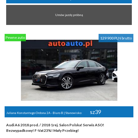
Umów jazdę próbną
Pewne auto
129 900 PLN brutto
sz39
Juliana Konstantego Ordona 2A - Biuro B | Stanowisko:
Audi A6 2018 prod. / 2018 1rej. Salon Polska! Serwis ASO!
Bezwypadkowy! F-Vat23%! Mały Przebieg!