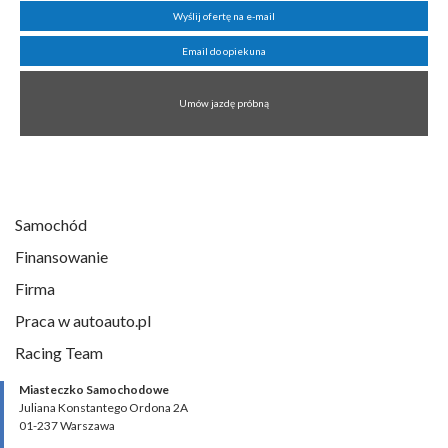
Wyślij ofertę na e-mail
Email do opiekuna
Umów jazdę próbną
Samochód
Finansowanie
Firma
Praca w autoauto.pl
Racing Team
Miasteczko Samochodowe
Juliana Konstantego Ordona 2A
01-237 Warszawa