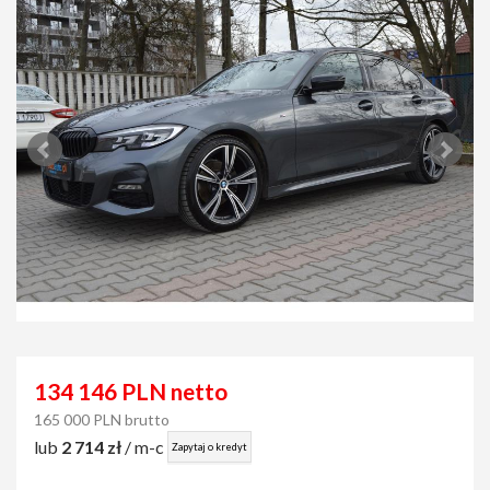
134 146 PLN netto
165 000 PLN brutto
lub
2 714 zł
/ m-c
Zapytaj o kredyt