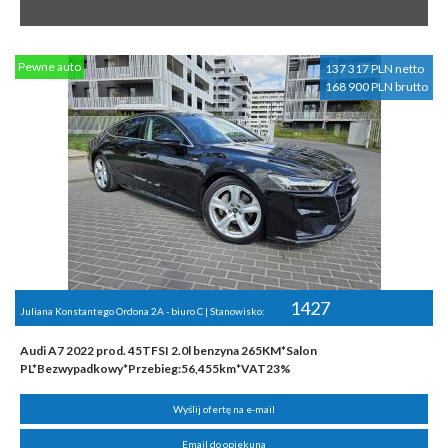
Pewne auto
137 317 PLN netto
168 900 PLN brutto
1427
Juliana Konstantego Ordona 2A - biuro C | Stanowisko:
Audi A7 2022 prod. 45TFSI 2.0l benzyna 265KM*Salon
PL*Bezwypadkowy*Przebieg:56,455km*VAT23%
Wyślij ofertę na e-mail
Email do opiekuna