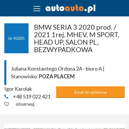
BMW SERIA 3 2020 prod. /
2021 1rej. MHEV, M SPORT,
id: 40285
HEAD UP, SALON PL,
BEZWYPADKOWA
Juliana Konstantego Ordona 2A - biuro A |
Stanowisko:
POZA PLACEM
Igor Karolak
Email do opiekuna
+48 519 022 421
obserwuj