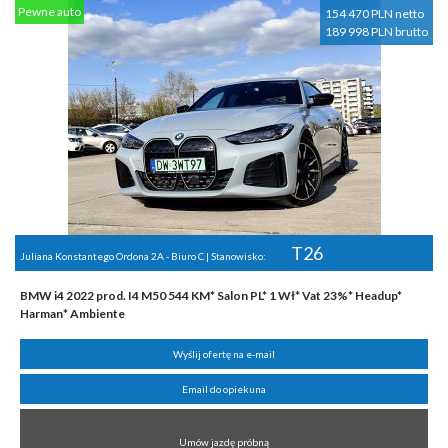
Pewne auto
154 470 PLN netto
189 998 PLN brutto
T26
Juliana Konstantego Ordona 2A - Biuro C | Stanowisko:
BMW i4 2022 prod. I4 M50 544 KM* Salon PL* 1 Wł* Vat 23%* Headup*
Harman* Ambiente
Wyślij ofertę na e-mail
Email do opiekuna
Umów jazdę próbną