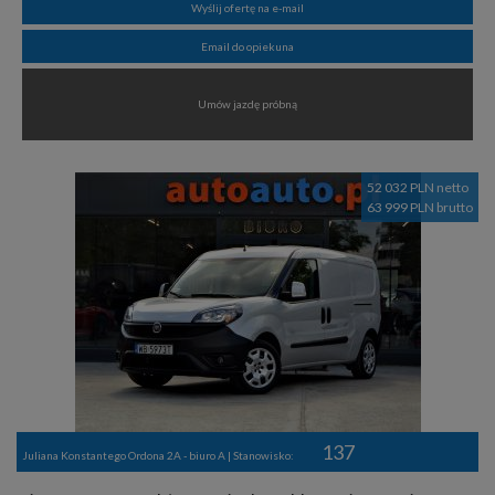
Wyślij ofertę na e-mail
Email do opiekuna
Umów jazdę próbną
52 032 PLN netto
63 999 PLN brutto
137
Juliana Konstantego Ordona 2A - biuro A | Stanowisko: