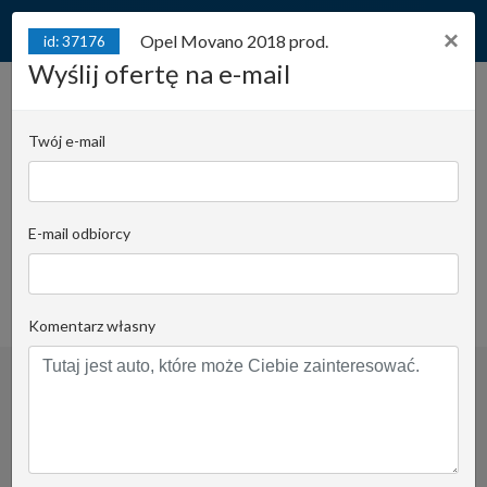
×
Opel Movano 2018 prod.
id: 37176
Wyślij ofertę na e-mail
Opel Movano 2018 prod.
id: 37176
Twój e-mail
Juliana Konstantego Ordona 2A - biuro A |
Stanowisko:
212
E-mail odbiorcy
Piotr Kaczorowski
Email do opiekuna
+48 501 11 00 97
obserwuj
Komentarz własny