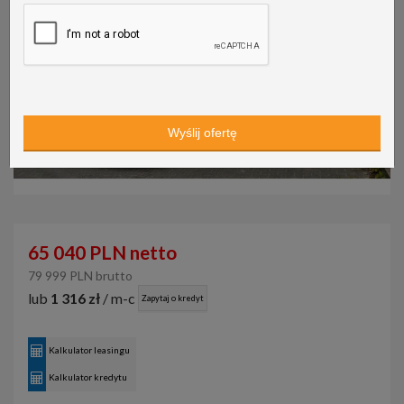
65 040 PLN netto
79 999 PLN brutto
lub
1 316 zł
/ m-c
Zapytaj o kredyt
Kalkulator leasingu
Kalkulator kredytu