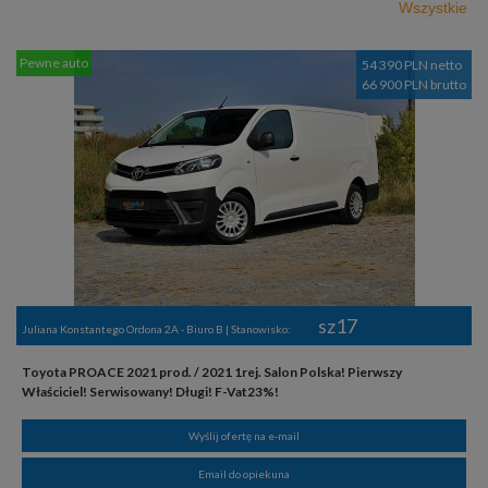
Wszystkie
Pewne auto
54 390 PLN netto
66 900 PLN brutto
sz17
Juliana Konstantego Ordona 2A - Biuro B | Stanowisko:
Toyota PROACE 2021 prod. / 2021 1rej. Salon Polska! Pierwszy
Właściciel! Serwisowany! Długi! F-Vat23%!
Wyślij ofertę na e-mail
Email do opiekuna