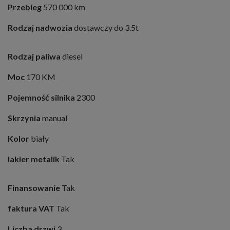
Przebieg
570 000 km
Rodzaj nadwozia
dostawczy do 3.5t
Rodzaj paliwa
diesel
Moc
170 KM
Pojemność silnika
2300
Skrzynia
manual
Kolor
biały
lakier metalik
Tak
Finansowanie
Tak
faktura VAT
Tak
Liczba drzwi
3