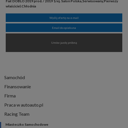
Fiat DOBLO 2019 prod. / 2019 1rej. Salon Polska,Serwisowany,Pierwszy
właściciel.Chłodnia
Wyślij ofertę na e-mail
Email do opiekuna
Umów jazdę próbną
Samochód
Finansowanie
Firma
Praca w autoauto.pl
Racing Team
Miasteczko Samochodowe