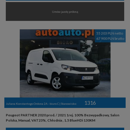
Umów jazdę próbną
55 203 PLN netto
67 900 PLN brutto
1316
Juliana Konstantego Ordona 2A - biuro C | Stanowisko:
Peugeot PARTNER 2020 prod. / 2021 1rej. 100% Bezwypadkowy, Salon
Polska, Manual, VAT23%, Chłodnia , 1.5 BlueHDi 130KM