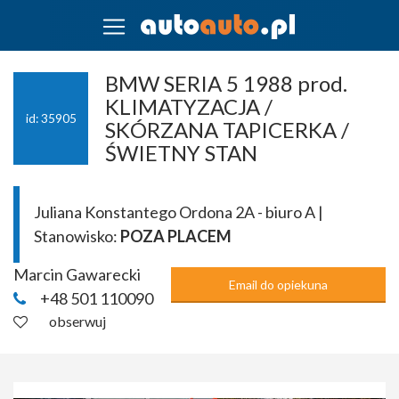
BMW SERIA 5 1988 prod.
KLIMATYZACJA /
id: 35905
SKÓRZANA TAPICERKA /
ŚWIETNY STAN
Juliana Konstantego Ordona 2A - biuro A |
Stanowisko:
POZA PLACEM
Marcin Gawarecki
Email do opiekuna
+48 501 110090
obserwuj