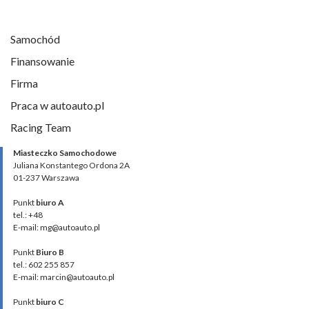
Samochód
Finansowanie
Firma
Praca w autoauto.pl
Racing Team
Miasteczko Samochodowe
Juliana Konstantego Ordona 2A
01-237 Warszawa
Punkt
biuro A
tel.: +48
E-mail: mg@autoauto.pl
Punkt
Biuro B
tel.: 602 255 857
E-mail: marcin@autoauto.pl
Punkt
biuro C