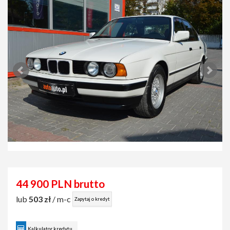
44 900 PLN brutto
lub
503 zł
/ m-c
Zapytaj o kredyt
Kalkulator kredytu