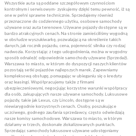
Wszystkie auta są poddane szczegółowym czynnościom
kontrolnym i serwisowym- zyskujemy dzięki temu pewność, iż są
one w pełni sprawne technicznie. Sprzedajemy również
przeznaczone do codziennego użytku, osobowe samochody
używane oraz auta terenowe. Używane pojazdy dostępne są w
bardzo atrakcyjnych cenach. Na stronie zamieściliśmy wygodną
w obsłudze wyszukiwarkę, pozwalającą na określenie takich
danych, jak rocznik pojazdu, cena, pojemność silnika czy rodzaj
nadwozia. Korzystając z tego udogodnienia, można w wygodny
sposób odnaleźć odpowiednie samochody używane (Sprzedaż).
Warszawa to miasto, w którym do dyspozycji naszych klientów
pozostają setki pojazdów najlepszych marek. Zapewniamy
kompleksową obsługę, pomagając w ubieganiu się o kredyty
oraz leasingi. Współpracujemy także z firmami
ubezpieczeniowymi, negocjując korzystne warunki współpracy
dla osób, zakupujących nasze używane samochody. Luksusowe
pojazdy, takie jak Lexus, czy Lincoln, dostępne są w
niewiarygodnie korzystnych cenach. Osoby, poszukujące
uczciwego, godnego zaufania sprzedawcy, często odwiedzają
nasze komisy samochodowe. Warszawa to miasto, w którym
działamy w trzech, doskonale zlokalizowanych punktach.
Sprzedając samochody luksusowe używane udostępniamy