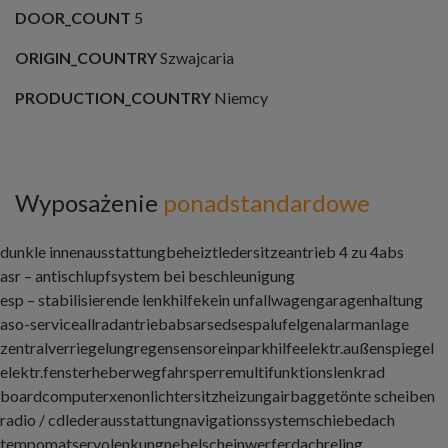
DOOR_COUNT
5
ORIGIN_COUNTRY
Szwajcaria
PRODUCTION_COUNTRY
Niemcy
Wyposażenie
ponadstandardowe
dunkle innenausstattung
beheizt
ledersitze
antrieb 4 zu 4
abs
asr – antischlupfsystem bei beschleunigung
esp – stabilisierende lenkhilfekein unfallwagen
garagenhaltung
aso-service
allradantrieb
abs
ars
eds
esp
alufelgen
alarmanlage
zentralverriegelung
regensensor
einparkhilfe
elektr.außenspiegel
elektr.fensterheber
wegfahrsperre
multifunktionslenkrad
boardcomputer
xenonlichter
sitzheizung
airbag
getönte scheiben
radio / cd
lederausstattung
navigationssystem
schiebedach
tempomat
servolenkung
nebelscheinwerfer
dachreling