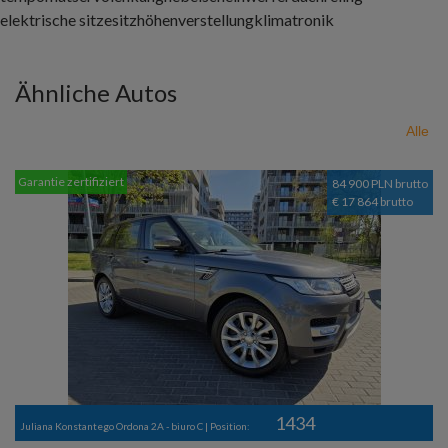
elektrische sitze
sitzhöhenverstellung
klimatronik
Ähnliche Autos
Alle
Garantie zertifiziert
84 900 PLN brutto
€ 17 864 brutto
1434
Juliana Konstantego Ordona 2A - biuro C | Position: