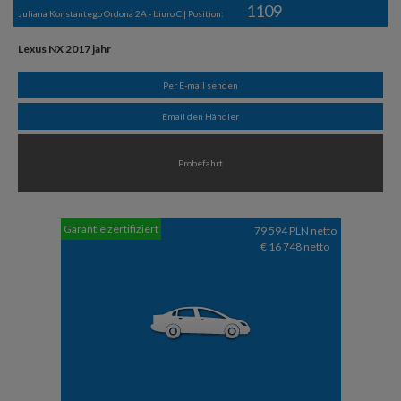
1109
Juliana Konstantego Ordona 2A - biuro C | Position:
Lexus NX 2017 jahr
Per E-mail senden
Email den Händler
Probefahrt
Garantie zertifiziert
79 594 PLN netto
€ 16 748 netto