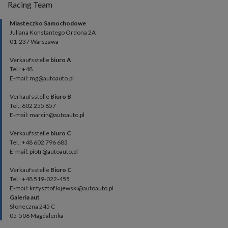
Racing Team
Miasteczko Samochodowe
Juliana Konstantego Ordona 2A
01-237 Warszawa
Verkaufsstelle
biuro A
Tel.: +48
E-mail: mg@autoauto.pl
Verkaufsstelle
Biuro B
Tel.: 602 255 857
E-mail: marcin@autoauto.pl
Verkaufsstelle
biuro C
Tel.: +48 602 796 683
E-mail: piotr@autoauto.pl
Verkaufsstelle
Biuro C
Tel.: +48 519-022-455
E-mail: krzysztof.kijewski@autoauto.pl
Galeria aut
Słoneczna 245 C
05-506 Magdalenka