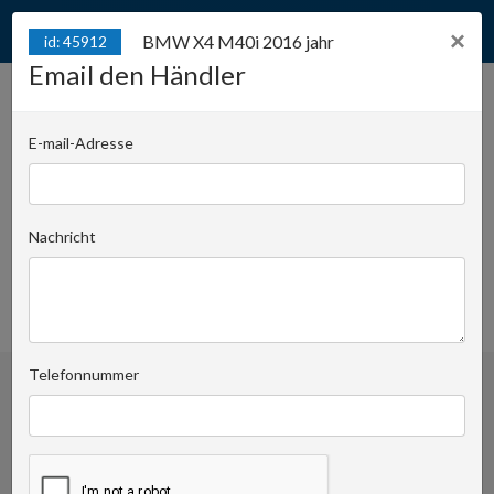
×
BMW X4 M40i 2016 jahr
id: 45912
Email den Händler
BMW X4 M40i 2016 jahr
id: 45912
E-mail-Adresse
Juliana Konstantego Ordona 2A - biuro C |
Position:
1244
Nachricht
Krzysztof Pomorski
Email den Händler
+48519022435
favoriten
Telefonnummer