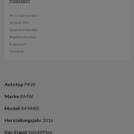
Probefahrt
Per E-mail senden
Send an SMS
Email den Händler
Angebot drucken
Probefahrt
Facebook
Autotyp
PKW
Marke
BMW
Modell
X4 M40i
Herstellungsjahr
2016
Km-Stand
160 499 km