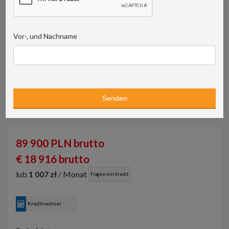
Vor-, und Nachname
89 900 PLN brutto
€ 18 916 brutto
lub
1 007 zł
/ Monat
Fragen ein Kredit
Kreditrechner