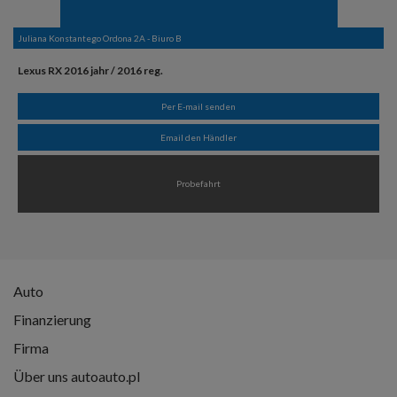
Juliana Konstantego Ordona 2A - Biuro B
Lexus RX 2016 jahr / 2016 reg.
Per E-mail senden
Email den Händler
Probefahrt
Auto
Finanzierung
Firma
Über uns autoauto.pl