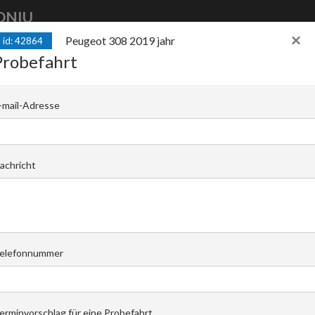
DNIU
×
Peugeot 308 2019 jahr
id: 42864
kaufen
auto
finance
auto
verkaufen
Probefahrt
hr
-mail-Adresse
C |
Piotr Raspopin
Email den Händler
achricht
+48 602 796 683
elefonnummer
erminvorschlag für eine Probefahrt