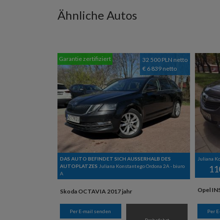
Ähnliche Autos
Garantie zertifiziert
32 500 PLN netto
€ 6 839 netto
DAS AUTO BEFINDET SICH AUSSERHALB DES
Juliana Ko
AUTOPLATZES
Juliana Konstantego Ordona 2A - biuro
11
A
Opel INS
Skoda OCTAVIA 2017 jahr
Per E-mail senden
Per E
Probefahrt