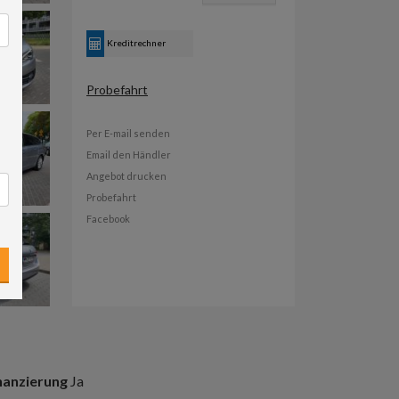
Kreditrechner
Probefahrt
Per E-mail senden
Email den Händler
Angebot drucken
Probefahrt
Facebook
nanzierung
Ja