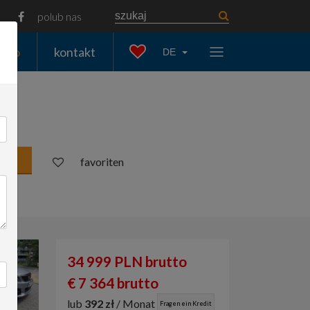
polub nas
auto
kontakt
DE
favoriten
34 999 PLN brutto
€ 7 364 brutto
lub
392 zł
/ Monat
Fragen ein Kredit