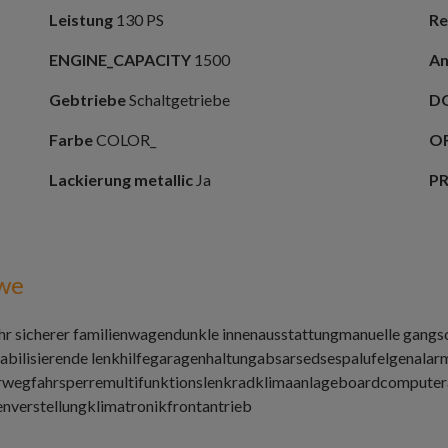
Leistung
130 PS
Re
ENGINE_CAPACITY
1500
An
Gebtriebe
Schaltgetriebe
D
Farbe
COLOR_
O
Lackierung metallic
Ja
P
we
hr sicherer familienwagen
dunkle innenausstattung
manuelle gangs
tabilisierende lenkhilfegaragenhaltung
abs
ars
eds
esp
alufelgen
alar
r
wegfahrsperre
multifunktionslenkrad
klimaanlage
boardcomputer
enverstellung
klimatronik
frontantrieb