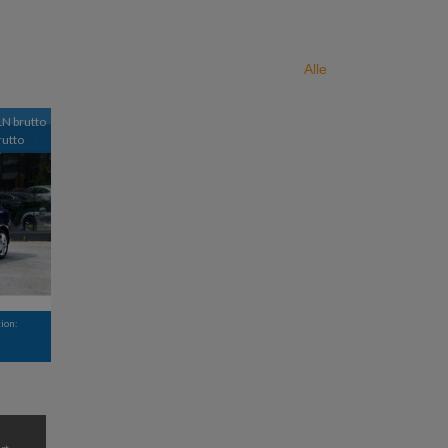
Alle
LN brutto
rutto
ion:
rt