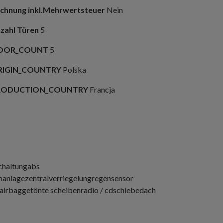
chnung inkl.Mehrwertsteuer
Nein
zahl Türen
5
OOR_COUNT
5
RIGIN_COUNTRY
Polska
RODUCTION_COUNTRY
Francja
chaltung
abs
manlage
zentralverriegelung
regensensor
airbag
getönte scheiben
radio / cd
schiebedach