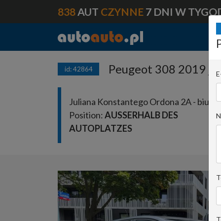
838
AUT
CZYNNE
7 DNI W TYGO
Peugeot 308 2019 ja
id: 42864
E
Juliana Konstantego Ordona 2A - biuro 
Position:
AUSSERHALB DES
N
AUTOPLATZES
T
T