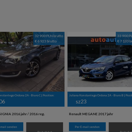
32 900 PLN brutto
33 900 P
€ 6 923 brutto
€ 7 133 b
nstantego Ordona 2A - Biuro C | Position:
Juliana Konstantego Ordona 2A - Biuro B | Posit
06
sz23
IGNIA 2016 jahr / 2016 reg.
Renault MEGANE 2017 jahr
-mail senden
Per E-mail senden
Probefahrt
Probefah