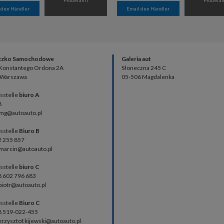
 den Händler
Email den Händler
czko Samochodowe
Galeria aut
 Konstantego Ordona 2A
Słoneczna 245 C
 Warszawa
05-506 Magdalenka
sstelle
biuro A
8
 mg@autoauto.pl
sstelle
Biuro B
02 255 857
 marcin@autoauto.pl
sstelle
biuro C
48 602 796 683
 piotr@autoauto.pl
sstelle
Biuro C
48 519-022-455
 krzysztof.kijewski@autoauto.pl