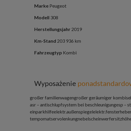
Marke
Peugeot
Modell
308
Herstellungsjahr
2019
Km-Stand
203 936 km
Fahrzeugtyp
Kombi
Wyposażenie
ponadstandardo
großer familienwagen
großer geräumiger kombi
se
asr – antischlupfsystem bei beschleunigung
esp – s
einparkhilfe
elektr.außenspiegel
elektr.fensterhebe
tempomat
servolenkung
nebelscheinwerfer
sitzhöh