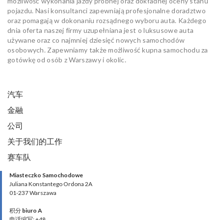
możliwość wykonania jazdy próbnej oraz dokładnej oceny stanu
pojazdu. Nasi konsultanci zapewniają profesjonalne doradztwo
oraz pomagają w dokonaniu rozsądnego wyboru auta. Każdego
dnia oferta naszej firmy uzupełniana jest o luksusowe auta
używane oraz co najmniej dziesięć nowych samochodów
osobowych. Zapewniamy także możliwość kupna samochodu za
gotówkę od osób z Warszawy i okolic.
汽车
金融
公司
关于我们的工作
赛车队
Miasteczko Samochodowe
Juliana Konstantego Ordona 2A
01-237 Warszawa
积分
biuro A
电话缩写: +48