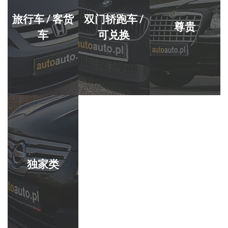
旅行车 / 客货
双门轿跑车 /
尊贵
车
可兑换
独家类