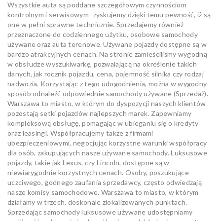
Wszystkie auta są poddane szczegółowym czynnościom
kontrolnym i serwisowym- zyskujemy dzięki temu pewność, iż są
one w pełni sprawne technicznie. Sprzedajemy również
przeznaczone do codziennego użytku, osobowe samochody
używane oraz auta terenowe. Używane pojazdy dostępne są w
bardzo atrakcyjnych cenach. Na stronie zamieściliśmy wygodną
w obsłudze wyszukiwarkę, pozwalającą na określenie takich
danych, jak rocznik pojazdu, cena, pojemność silnika czy rodzaj
nadwozia. Korzystając z tego udogodnienia, można w wygodny
sposób odnaleźć odpowiednie samochody używane (Sprzedaż).
Warszawa to miasto, w którym do dyspozycji naszych klientów
pozostają setki pojazdów najlepszych marek. Zapewniamy
kompleksową obsługę, pomagając w ubieganiu się o kredyty
oraz leasingi. Współpracujemy także z firmami
ubezpieczeniowymi, negocjując korzystne warunki współpracy
dla osób, zakupujących nasze używane samochody. Luksusowe
pojazdy, takie jak Lexus, czy Lincoln, dostępne są w
niewiarygodnie korzystnych cenach. Osoby, poszukujące
uczciwego, godnego zaufania sprzedawcy, często odwiedzają
nasze komisy samochodowe. Warszawa to miasto, w którym
działamy w trzech, doskonale zlokalizowanych punktach.
Sprzedając samochody luksusowe używane udostępniamy