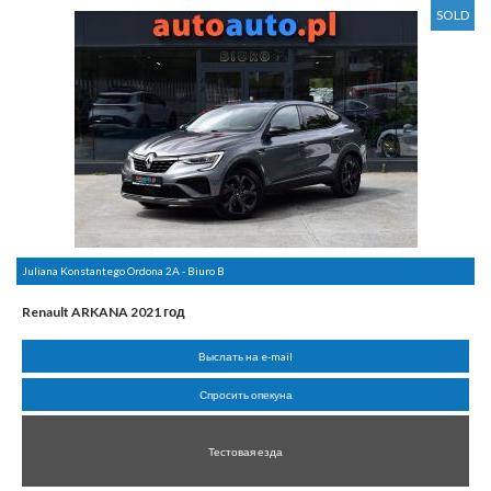
SOLD
Juliana Konstantego Ordona 2A - Biuro B
Renault ARKANA 2021 год
Выслать на e-mail
Спросить опекуна
Тестовая езда