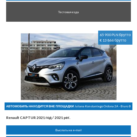
Тестовая езда
65 900 PLN брутто
€ 13 866 брутто
АВТОМОБИЛЬ НАХОДИТСЯ ВНЕ ПЛОЩАДКИ
Juliana Konstantego Ordona 2A - Biuro B
Renault CAPTUR 2021 год / 2021 pег.
Выслать на e-mail