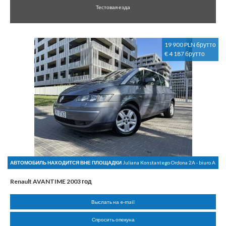
Тестовая езда
19 900 PLN брутто
€ 4 187 брутто
АВТОМОБИЛЬ НАХОДИТСЯ ВНЕ ПЛОЩАДКИ
Juliana Konstantego Ordona 2A - biuro A
Renault AVANTIME 2003 год
Выслать на e-mail
Спросить опекуна