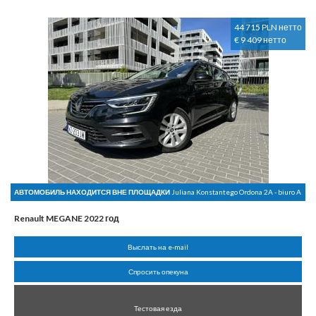
44 715 PLN нетто
€ 9 409 нетто
АВТОМОБИЛЬ НАХОДИТСЯ ВНЕ ПЛОЩАДКИ
Juliana Konstantego Ordona 2A - biuro A
Renault MEGANE 2022 год
Выслать на e-mail
Спросить опекуна
Тестовая езда