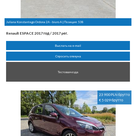
Juliana Konstantego Ordona 2A - biuro A | Позиция:
538
Renault ESPACE 2017 год / 2017 pег.
Выслать на e-mail
Спросить опекуна
Тестовая езда
23 900 PLN брутто
€ 5 029 брутто