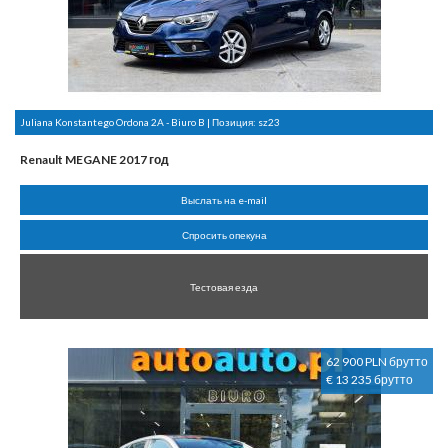
Juliana Konstantego Ordona 2A - Biuro B | Позиция:
sz23
Renault MEGANE 2017 год
Выслать на e-mail
Спросить опекуна
Тестовая езда
62 900 PLN брутто
€ 13 235 брутто