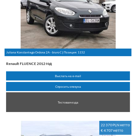
Juliana Konstantego Ordona 2A - biuro C | Позиция:
1152
Renault FLUENCE 2012 год
Выслать на e-mail
Спросить опекуна
Тестовая езда
22 370 PLN нетто
€ 4 707 нетто