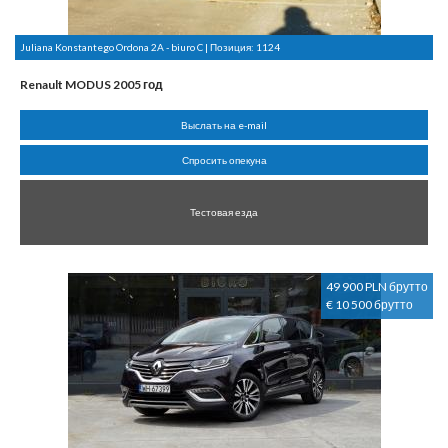
Juliana Konstantego Ordona 2A - biuro C | Позиция:
1124
Renault MODUS 2005 год
Выслать на e-mail
Спросить опекуна
Тестовая езда
49 900 PLN брутто
€ 10 500 брутто