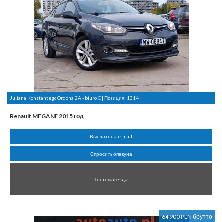
Juliana Konstantego Ordona 2A - biuro C | Позиция:
1314
Renault MEGANE 2015 год
Выслать на e-mail
Спросить опекуна
Тестовая езда
64 900 PLN брутто