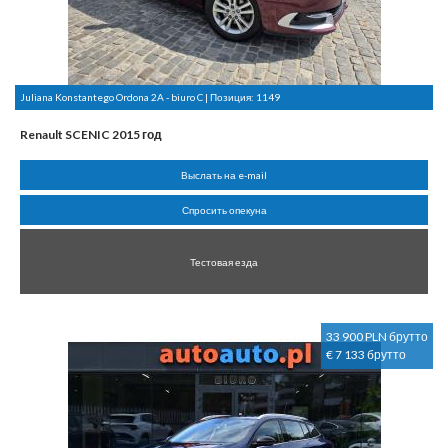
Juliana Konstantego Ordona 2A - biuro C | Позиция:
1149
Renault SCENIC 2015 год
Выслать на e-mail
Спросить опекуна
Тестовая езда
33 900 PLN брутто
€ 7 133 брутто