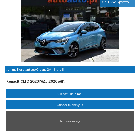
€ 13 656 брутто
Juliana Konstantego Ordona 2A - Biuro B
Renault CLIO 2020 год / 2020 pег.
Выслать на e-mail
Спросить опекуна
Тестовая езда