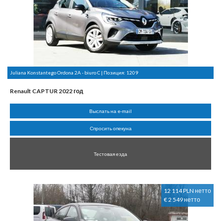
Juliana Konstantego Ordona 2A - biuro C | Позиция:
1209
Renault CAPTUR 2022 год
Выслать на e-mail
Спросить опекуна
Тестовая езда
12 114 PLN нетто
€ 2 549 нетто