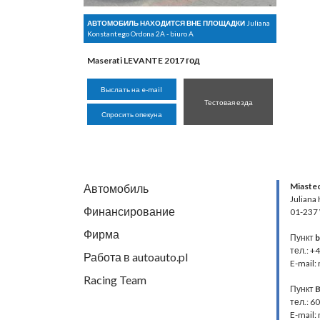
АВТОМОБИЛЬ НАХОДИТСЯ ВНЕ ПЛОЩАДКИ
Juliana
Konstantego Ordona 2A - biuro A
Maserati LEVANTE 2017 год
Выслать на e-mail
Тестовая езда
Спросить опекуна
Miaste
Автомобиль
Juliana
Финансирование
01-237
Фирма
Пункт
b
тел.: +
Работа в autoauto.pl
E-mail:
Racing Team
Пункт
B
тел.: 6
E-mail: