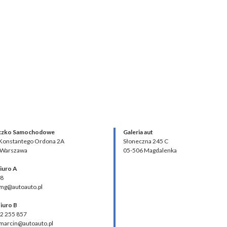
czko Samochodowe
Galeria aut
 Konstantego Ordona 2A
Słoneczna 245 C
 Warszawa
05-506 Magdalenka
iuro A
48
 mg@autoauto.pl
iuro B
02 255 857
 marcin@autoauto.pl