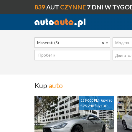
839
AUT
CZYNNE
7 DNI W TYGO
Maserati (5)
×
Модель
Двигате
Kup
auto
139 000 PLN брутто
€ 29 248 брутто