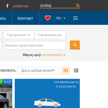
polub nas
ать
Контакт
RU
Więcej opcji
wyszukiwania
тировать:
Дата добавления
ых
SOLD
195 000 PLN нетто
€ 41 031 нетто