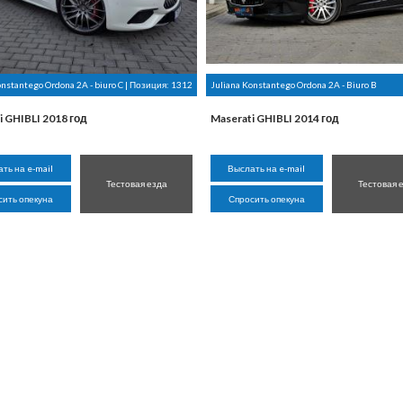
onstantego Ordona 2A - biuro C | Позиция:
1312
Juliana Konstantego Ordona 2A - Biuro B
i GHIBLI 2018 год
Maserati GHIBLI 2014 год
ть на e-mail
Выслать на e-mail
Тестовая езда
Тестовая 
сить опекуна
Спросить опекуна