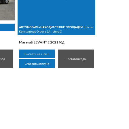
АВТОМОБИЛЬ НАХОДИТСЯ ВНЕ ПЛОЩАДКИ
Juliana
Konstantego Ordona 2A - biuro C
Maserati LEVANTE 2021 год
Выслать на e-mail
езда
Тестовая езда
Спросить опекуна