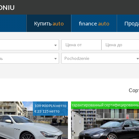
DNIU
Купить
auto
finance
auto
Прод
ль
Pochodzenie
Сор
гарантированный сертифицированн
109 900 PLN нетто
€ 23 125 нетто