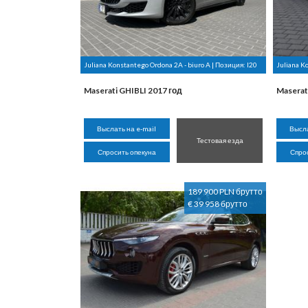
Juliana Konstantego Ordona 2A - biuro A | Позиция:
I20
Juliana K
Maserati GHIBLI 2017 год
Maserat
Выслать на e-mail
Высла
Тестовая езда
Спросить опекуна
Спро
189 900 PLN брутто
€ 39 958 брутто