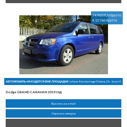
74 900 PLN брутто
€ 15 760 брутто
АВТОМОБИЛЬ НАХОДИТСЯ ВНЕ ПЛОЩАДКИ
Juliana Konstantego Ordona 2A - biuro A
Dodge GRAND CARAVAN 2019 год
Выслать на e-mail
Спросить опекуна