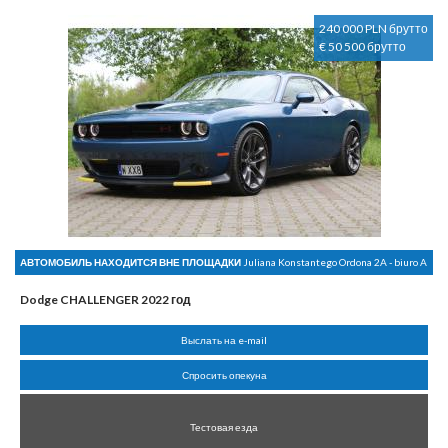
240 000 PLN брутто
€ 50 500 брутто
АВТОМОБИЛЬ НАХОДИТСЯ ВНЕ ПЛОЩАДКИ
Juliana Konstantego Ordona 2A - biuro A
Dodge CHALLENGER 2022 год
Выслать на e-mail
Спросить опекуна
Тестовая езда