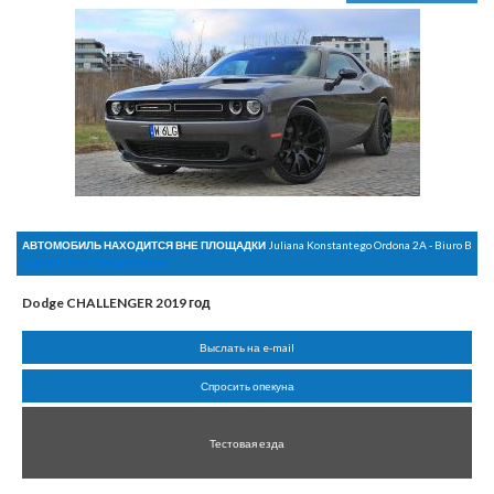
АВТОМОБИЛЬ НАХОДИТСЯ ВНЕ ПЛОЩАДКИ
Juliana Konstantego Ordona 2A - Biuro B
Сделай свое предложение
Dodge CHALLENGER 2019 год
Выслать на e-mail
Спросить опекуна
Тестовая езда