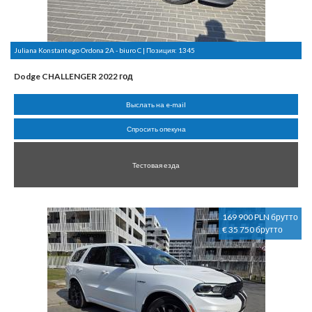
Juliana Konstantego Ordona 2A - biuro C | Позиция:
1345
Dodge CHALLENGER 2022 год
Выслать на e-mail
Спросить опекуна
Тестовая езда
169 900 PLN брутто
€ 35 750 брутто