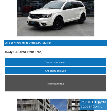
Juliana Konstantego Ordona 2A - Biuro B
Dodge JOURNEY 2018 год
Выслать на e-mail
Спросить опекуна
Тестовая езда
96 900 PLN брутто
€ 20 389 брутто