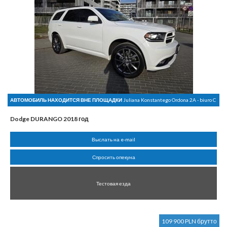
АВТОМОБИЛЬ НАХОДИТСЯ ВНЕ ПЛОЩАДКИ
Juliana Konstantego Ordona 2A - biuro C
Dodge DURANGO 2018 год
Выслать на e-mail
Спросить опекуна
Тестовая езда
109 900 PLN брутто