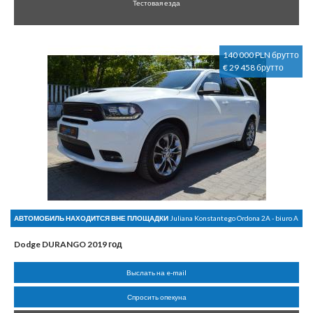
Тестовая езда
140 000 PLN брутто
€ 29 458 брутто
АВТОМОБИЛЬ НАХОДИТСЯ ВНЕ ПЛОЩАДКИ
Juliana Konstantego Ordona 2A - biuro A
Dodge DURANGO 2019 год
Выслать на e-mail
Спросить опекуна