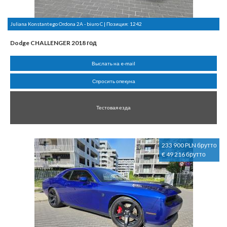
Juliana Konstantego Ordona 2A - biuro C | Позиция:
1242
Dodge CHALLENGER 2018 год
Выслать на e-mail
Спросить опекуна
Тестовая езда
233 900 PLN брутто
€ 49 216 брутто