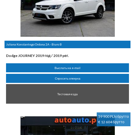
Juliana Konstantego Ordona 2A - Biuro B
Dodge JOURNEY 2019 год / 2019 pег.
Выслать на e-mail
Спросить опекуна
Тестовая езда
59 900 PLN брутто
€ 12 604 брутто