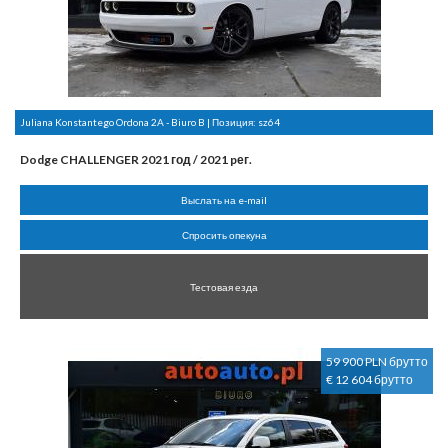
Juliana Konstantego Ordona 2A - Biuro B | Позиция:
sz64
Dodge CHALLENGER 2021 год / 2021 pег.
Выслать на e-mail
Спросить опекуна
Тестовая езда
59 900 PLN брутто
€ 12 604 брутто