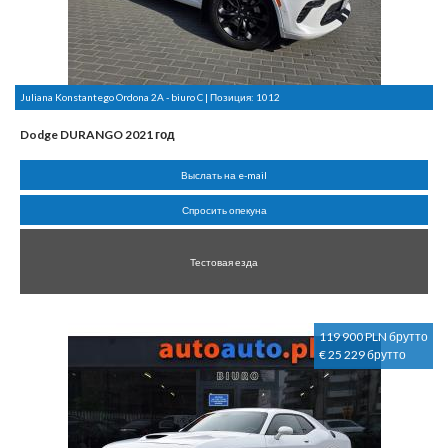
Juliana Konstantego Ordona 2A - biuro C | Позиция:
1012
Dodge DURANGO 2021 год
Выслать на e-mail
Спросить опекуна
Тестовая езда
119 900 PLN брутто
€ 25 229 брутто