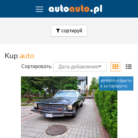
сортируй
Kup
auto
Сортировать:
Дата добавления
69 900 PLN брутто
€ 14 708 брутто