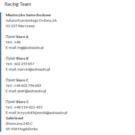
Racing Team
Miasteczko Samochodowe
Juliana Konstantego Ordona 2A
01-237 Warszawa
Пункт
biuro A
тел.: +48
E-mail: mg@autoauto.pl
Пункт
Biuro B
тел.: 602 255 857
E-mail: marcin@autoauto.pl
Пункт
biuro C
тел.: +48 602 796 683
E-mail: piotr@autoauto.pl
Пункт
Biuro C
тел.: +48 519-022-455
E-mail: krzysztof.kijewski@autoauto.pl
Galeria aut
Słoneczna 245 C
05-506 Magdalenka