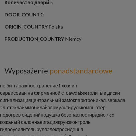
Количество дверй
5
DOOR_COUNT
0
ORIGIN_COUNTRY
Polska
PRODUCTION_COUNTRY
Niemcy
Wyposażenie
ponadstandardowe
не бит
гаражное хранение
1 хозяин
сервисован на фирменной сто
awd
abs
esp
литые диски
сигнализация
центральный замок
парктроник
эл. зеркала
эл. стекла
иммобилайзер
мультируль
компьютер
подогрев сидений
подушка безопасности
радио / cd
кожаный салон
навигация
круизконтроль
гидроусилитель руля
электросиденья