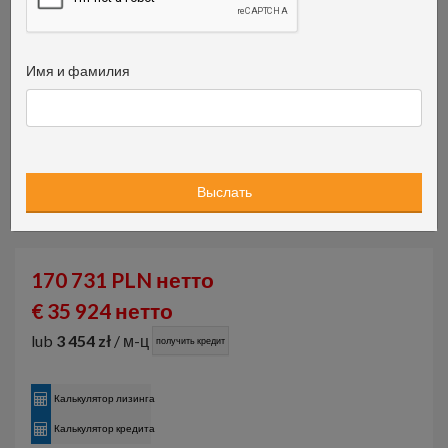
Имя и фамилия
170 731 PLN нетто
€ 35 924 нетто
lub
3 454 zł
/ м-ц
получить кредит
Калькулятор лизинга
Калькулятор кредита