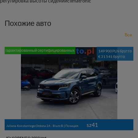
регулировка высоты сидений
climatronic
Похожие авто
Все
гарантированный сертифицированных
149 900 PLN брутто
€ 31 541 брутто
sz41
Juliana Konstantego Ordona 2A - Biuro B | Позиция:
Kia SORENTO 2023 год