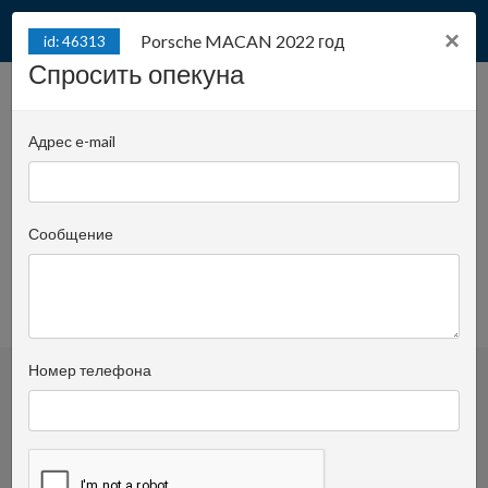
×
Porsche MACAN 2022 год
id: 46313
Спросить опекуна
Porsche MACAN 2022 год
id: 46313
Адрес e-mail
Juliana Konstantego Ordona 2A - biuro A |
Позиция:
ВНЕ ПЛОЩАДКИ
Сообщение
Piotr Kaczorowski
Спросить опекуна
+48 501 11 00 97
просмотренное
Номер телефона