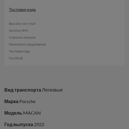
Тестовая езда
Выслать на e-mail
Send an SMS
Спросить опекуна
Напечатать предложение
Тестовая езда
Facebook
Вид транспорта
Легковые
Марка
Porsche
Модель
MACAN
Год выпуска
2022