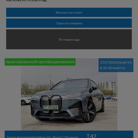
Выслать на e-mail
Спросить опекуна
Тестовая езда
гарантированный сертифицированных
170 730 PLN нетто
€ 35 924 нетто
T42
Juliana Konstantego Ordona 2A - Biuro C | Позиция: