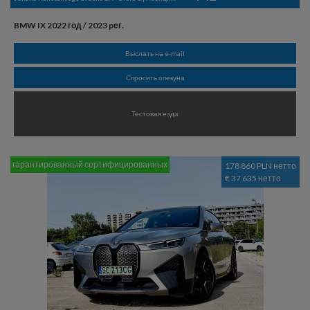
BMW IX 2022 год / 2023 pег.
Выслать на e-mail
Спросить опекуна
Тестовая езда
гарантированный сертифицированных
178 860 PLN нетто
€ 37 635 нетто