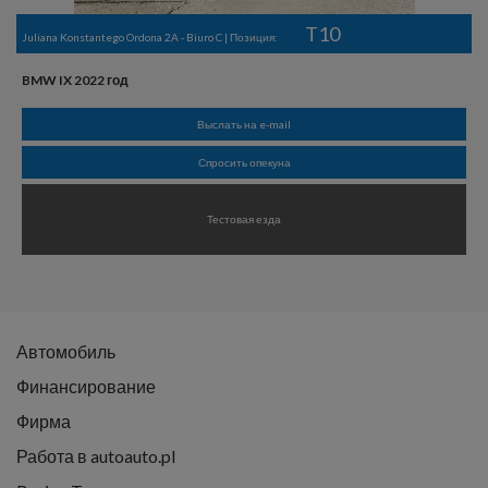
T10
Juliana Konstantego Ordona 2A - Biuro C | Позиция:
BMW IX 2022 год
Выслать на e-mail
Спросить опекуна
Тестовая езда
Автомобиль
Финансирование
Фирма
Работа в autoauto.pl