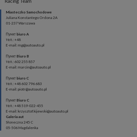
Racing Team
Miasteczko Samochodowe
Juliana Konstantego Ordona 2A
01-237 Warszawa
Пункт
biuro A
тел.: +48
E-mail: mg@autoauto.pl
Пункт
Biuro B
тел.: 602 255 857
E-mail: marcin@autoauto.pl
Пункт
biuro C
тел.: +48 602 796 683
E-mail: piotr@autoauto.pl
Пункт
Biuro C
тел.: +48 519-022-455
E-mail: krzysztof.kijewski@autoauto.pl
Galeria aut
Słoneczna 245 C
05-506 Magdalenka