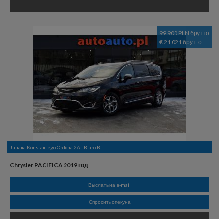
99 900 PLN брутто
€ 21 021 брутто
Juliana Konstantego Ordona 2A - Biuro B
Chrysler PACIFICA 2019 год
Выслать на e-mail
Спросить опекуна