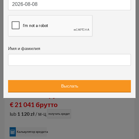
Имя и фамилия
99 999 PLN брутто
€ 21 041 брутто
lub
1 120 zł
/ м-ц
получить кредит
Калькулятор кредита