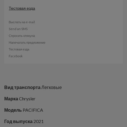
Тестовая езда
Выслать на e-mail
Send an SMS
Спросить опекуна
Напечатать предложение
Тестовая езда
Facebook
Вид транспорта
Легковые
Марка
Chrysler
Модель
PACIFICA
Год выпуска
2021