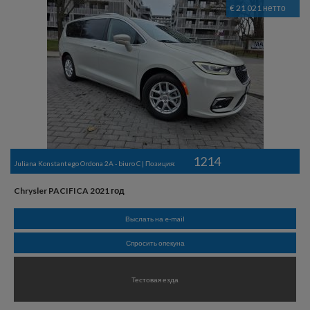
€ 21 021 нетто
1214
Juliana Konstantego Ordona 2A - biuro C | Позиция:
Chrysler PACIFICA 2021 год
Выслать на e-mail
Спросить опекуна
Тестовая езда