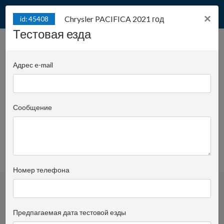
×
Chrysler PACIFICA 2021 год
id: 45408
Тестовая езда
Chrysler PACIFICA 2021
id: 45408
год
Адрес e-mail
Juliana Konstantego Ordona 2A - biuro C |
Позиция:
ВНЕ ПЛОЩАДКИ
Сообщение
Rafał Wrzosek
Спросить опекуна
+48 519 022 448
просмотренное
Номер телефона
Предпагаемая дата тестовой езды