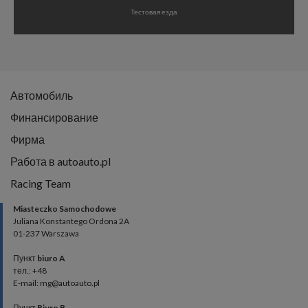
Тестовая езда
Автомобиль
Финансирование
Фирма
Работа в autoauto.pl
Racing Team
Miasteczko Samochodowe
Juliana Konstantego Ordona 2A
01-237 Warszawa
Пункт
biuro A
тел.: +48
E-mail: mg@autoauto.pl
Пункт
Biuro B