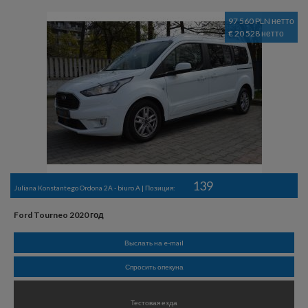
97 560 PLN нетто
€ 20 528 нетто
139
Juliana Konstantego Ordona 2A - biuro A | Позиция:
Ford Tourneo 2020 год
Выслать на e-mail
Спросить опекуна
Тестовая езда