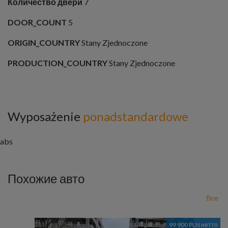
Количество дверй
7
DOOR_COUNT
5
ORIGIN_COUNTRY
Stany Zjednoczone
PRODUCTION_COUNTRY
Stany Zjednoczone
Wyposażenie
ponadstandardowe
abs
Похожие авто
Все
99 900 PLN нетто