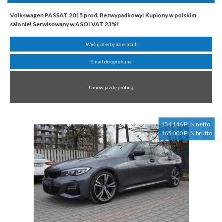
Volkswagen PASSAT 2015 prod. Bezwypadkowy! Kupiony w polskim
salonie! Serwisowany w ASO! VAT 23%!
Wyślij ofertę na e-mail
Email do opiekuna
Umów jazdę próbną
134 146 PLN netto
165 000 PLN brutto