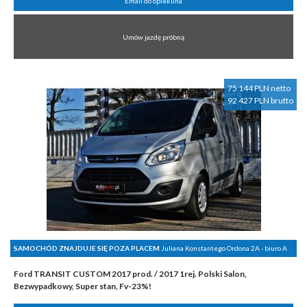
Email do opiekuna
Umów jazdę próbną
75 144 PLN netto
92 427 PLN brutto
SAMOCHÓD ZNAJDUJE SIĘ POZA PLACEM
Juliana Konstantego Ordona 2A - biuro A
Ford TRANSIT CUSTOM 2017 prod. / 2017 1rej. Polski Salon,
Bezwypadkowy, Super stan, Fv-23%!