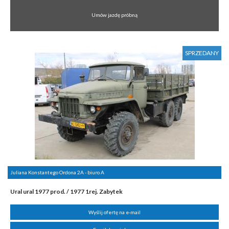
Umów jazdę próbną
SPRZEDANY
Juliana Konstantego Ordona 2A - biuro A
Ural ural 1977 prod. / 1977 1rej. Zabytek
Wyślij ofertę na e-mail