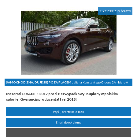
189 900 PLN brutto
SAMOCHÓD ZNAJDUJE SIĘ POZA PLACEM
Juliana Konstantego Ordona 2A - biuro A
Maserati LEVANTE 2017 prod. Bezwypadkowy! Kupiony w polskim
salonie! Gwarancja producenta! I rej 2018!
Wyślij ofertę na e-mail
Email do opiekuna