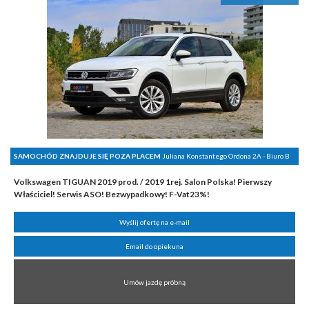
SAMOCHÓD ZNAJDUJE SIĘ POZA PLACEM
Juliana Konstantego Ordona 2A - Biuro B
Volkswagen TIGUAN 2019 prod. / 2019 1rej. Salon Polska! Pierwszy
Właściciel! Serwis ASO! Bezwypadkowy! F-Vat23%!
Wyślij ofertę na e-mail
Email do opiekuna
Umów jazdę próbną