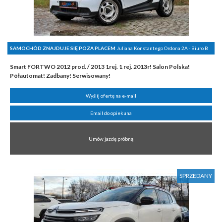
SAMOCHÓD ZNAJDUJE SIĘ POZA PLACEM
Juliana Konstantego Ordona 2A - Biuro B
Smart FORTWO 2012 prod. / 2013 1rej. 1 rej. 2013r! Salon Polska!
Półautomat! Zadbany! Serwisowany!
Wyślij ofertę na e-mail
Email do opiekuna
Umów jazdę próbną
SPRZEDANY