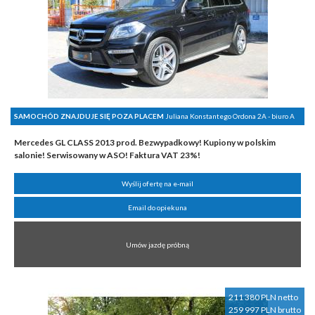
SAMOCHÓD ZNAJDUJE SIĘ POZA PLACEM
Juliana Konstantego Ordona 2A - biuro A
Mercedes GL CLASS 2013 prod. Bezwypadkowy! Kupiony w polskim
salonie! Serwisowany w ASO! Faktura VAT 23%!
Wyślij ofertę na e-mail
Email do opiekuna
Umów jazdę próbną
211 380 PLN netto
259 997 PLN brutto