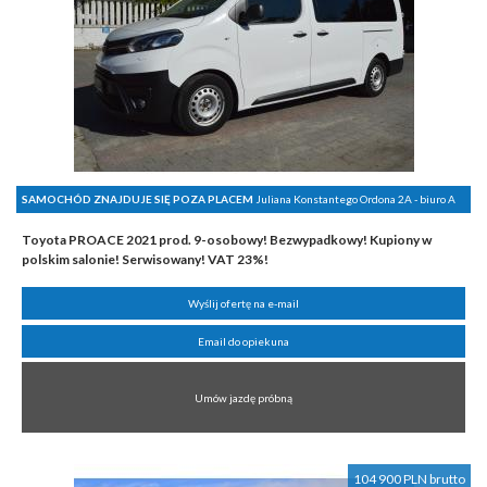
SAMOCHÓD ZNAJDUJE SIĘ POZA PLACEM
Juliana Konstantego Ordona 2A - biuro A
Toyota PROACE 2021 prod. 9-osobowy! Bezwypadkowy! Kupiony w
polskim salonie! Serwisowany! VAT 23%!
Wyślij ofertę na e-mail
Email do opiekuna
Umów jazdę próbną
104 900 PLN brutto