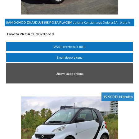
SAMOCHÓD ZNAJDUJE SIĘ POZA PLACEM
Juliana Konstantego Ordona 2A - biuro A
Toyota PROACE 2020 prod.
Wyślij ofertę na e-mail
Email do opiekuna
Umów jazdę próbną
19 900 PLN brutto