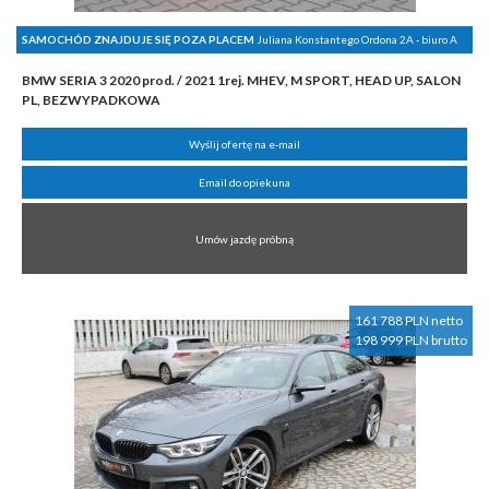
SAMOCHÓD ZNAJDUJE SIĘ POZA PLACEM
Juliana Konstantego Ordona 2A - biuro A
BMW SERIA 3 2020 prod. / 2021 1rej. MHEV, M SPORT, HEAD UP, SALON
PL, BEZWYPADKOWA
Wyślij ofertę na e-mail
Email do opiekuna
Umów jazdę próbną
161 788 PLN netto
198 999 PLN brutto