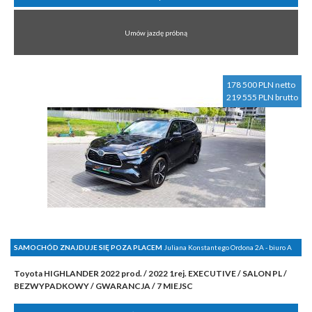
Umów jazdę próbną
178 500 PLN netto
219 555 PLN brutto
SAMOCHÓD ZNAJDUJE SIĘ POZA PLACEM
Juliana Konstantego Ordona 2A - biuro A
Toyota HIGHLANDER 2022 prod. / 2022 1rej. EXECUTIVE / SALON PL /
BEZWYPADKOWY / GWARANCJA / 7 MIEJSC