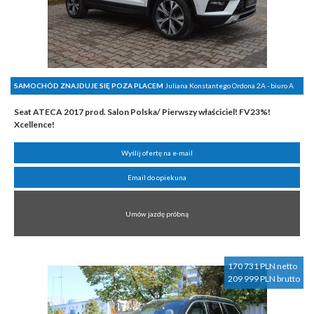
SAMOCHÓD ZNAJDUJE SIĘ POZA PLACEM
Juliana Konstantego Ordona 2A - biuro A
Seat ATECA 2017 prod. Salon Polska/ Pierwszy właściciel! FV23%!
Xcellence!
Wyślij ofertę na e-mail
Email do opiekuna
Umów jazdę próbną
170 731 PLN netto
209 999 PLN brutto