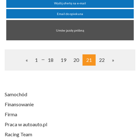
Wyślij ofertę na e-mail
Email do opiekuna
Umów jazdę próbną
...
«
1
18
19
20
21
22
»
Samochód
Finansowanie
Firma
Praca w autoauto.pl
Racing Team