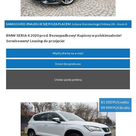
SAMOCHÓD ZNAJDUJE SIĘ POZA PLACEM
Juliana Konstantego Ordona 2A - biuro A
BMW SERIA 4 2020 prod. Bezwypadkowy! Kupiony w polskimsalonie!
Serwisowany! Leasing do przejęcia!
Wyślij ofertę na e-mail
Email do opiekuna
Umów jazdę próbną
81 300 PLN netto
99 999 PLN brutto