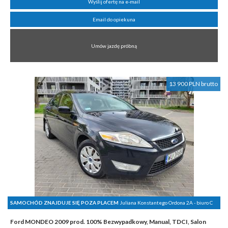
Wyślij ofertę na e-mail
Email do opiekuna
Umów jazdę próbną
13 900 PLN brutto
SAMOCHÓD ZNAJDUJE SIĘ POZA PLACEM
Juliana Konstantego Ordona 2A - biuro C
Ford MONDEO 2009 prod. 100% Bezwypadkowy, Manual, TDCI, Salon