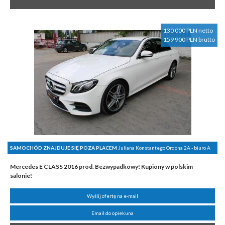
130 000 PLN netto
159 900 PLN brutto
SAMOCHÓD ZNAJDUJE SIĘ POZA PLACEM
Juliana Konstantego Ordona 2A - biuro A
Mercedes E CLASS 2016 prod. Bezwypadkowy! Kupiony w polskim
salonie!
Wyślij ofertę na e-mail
Email do opiekuna