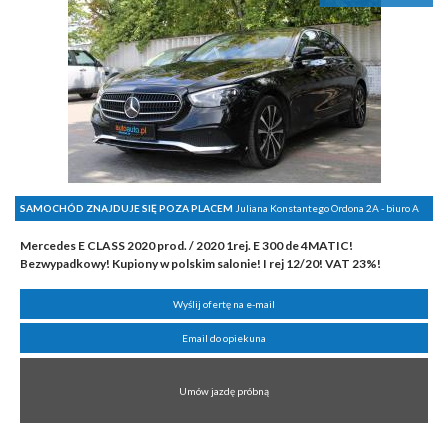
SAMOCHÓD ZNAJDUJE SIĘ POZA PLACEM
Juliana Konstantego Ordona 2A - biuro A
Mercedes E CLASS 2020 prod. / 2020 1rej. E 300 de 4MATIC!
Bezwypadkowy! Kupiony w polskim salonie! I rej 12/20! VAT 23%!
Wyślij ofertę na e-mail
Email do opiekuna
Umów jazdę próbną