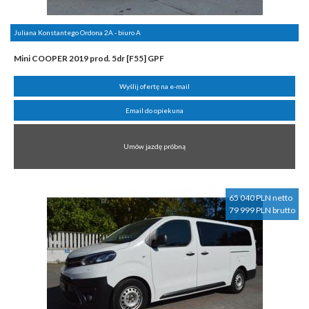
Juliana Konstantego Ordona 2A - biuro A
Mini COOPER 2019 prod. 5dr [F55] GPF
Wyślij ofertę na e-mail
Email do opiekuna
Umów jazdę próbną
65 040 PLN netto
79 999 PLN brutto