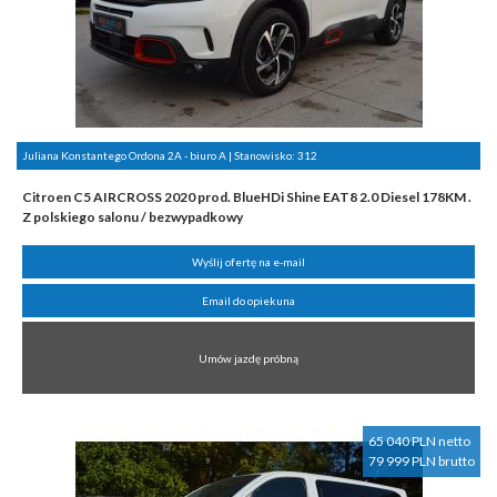
Juliana Konstantego Ordona 2A - biuro A | Stanowisko:
312
Citroen C5 AIRCROSS 2020 prod. BlueHDi Shine EAT8 2.0 Diesel 178KM .
Z polskiego salonu / bezwypadkowy
Wyślij ofertę na e-mail
Email do opiekuna
Umów jazdę próbną
65 040 PLN netto
79 999 PLN brutto