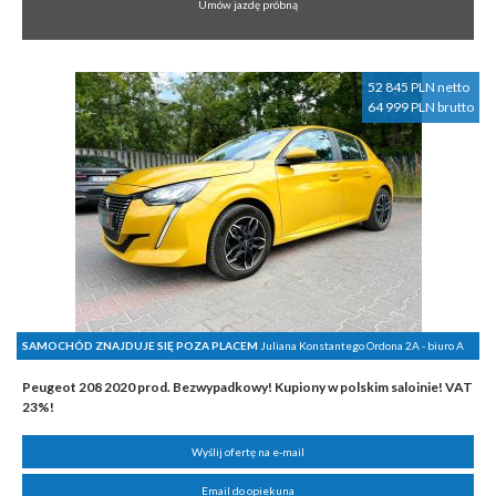
Umów jazdę próbną
52 845 PLN netto
64 999 PLN brutto
SAMOCHÓD ZNAJDUJE SIĘ POZA PLACEM
Juliana Konstantego Ordona 2A - biuro A
Peugeot 208 2020 prod. Bezwypadkowy! Kupiony w polskim saloinie! VAT
23%!
Wyślij ofertę na e-mail
Email do opiekuna