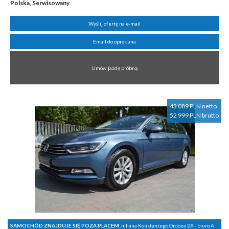
Polska, Serwisowany
Wyślij ofertę na e-mail
Email do opiekuna
Umów jazdę próbną
43 089 PLN netto
52 999 PLN brutto
SAMOCHÓD ZNAJDUJE SIĘ POZA PLACEM
Juliana Konstantego Ordona 2A - biuro A