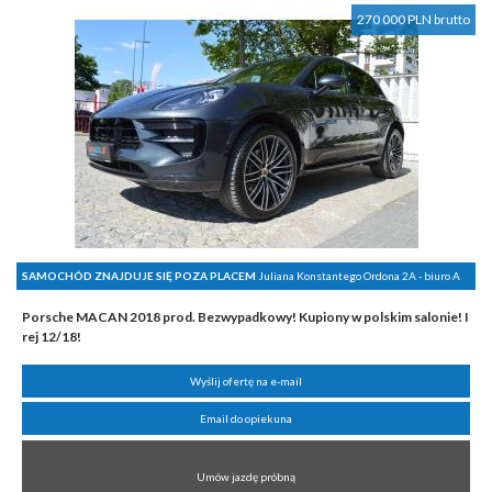
270 000 PLN brutto
SAMOCHÓD ZNAJDUJE SIĘ POZA PLACEM
Juliana Konstantego Ordona 2A - biuro A
Porsche MACAN 2018 prod. Bezwypadkowy! Kupiony w polskim salonie! I
rej 12/18!
Wyślij ofertę na e-mail
Email do opiekuna
Umów jazdę próbną