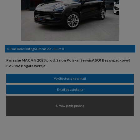
Juliana Konstantego Ordona 2A - Biuro B
Porsche MACAN 2023 prod. Salon Polska! SerwisASO! Bezwypadkowy!
FV23%! Bogata wersja!
Wyślij ofertę na e-mail
Email do opiekuna
Umów jazdę próbną