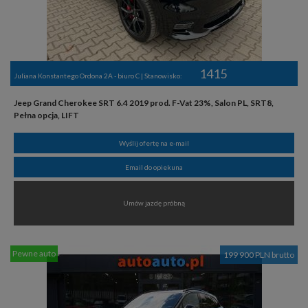
1415
Juliana Konstantego Ordona 2A - biuro C | Stanowisko:
Jeep Grand Cherokee SRT 6.4 2019 prod. F-Vat 23%, Salon PL, SRT8,
Pełna opcja, LIFT
Wyślij ofertę na e-mail
Email do opiekuna
Umów jazdę próbną
Pewne auto
199 900 PLN brutto