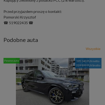
Kupujący zwolniony z podatku PCC (2% wartości).
Przed przyjazdem proszę o kontakt:
Pomorski Krzysztof
☎ 519022435 ☎
Podobne auta
Wszystkie
Pewne auto
195 040 PLN netto
239 899 PLN brutto