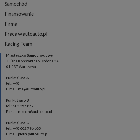
Samochód
Finansowanie
Firma
Praca w autoauto.pl
Racing Team
Miasteczko Samochodowe
Juliana Konstantego Ordona 2A
01-237 Warszawa
Punkt
biuro A
tel.: +48
E-mail: mg@autoauto.pl
Punkt
Biuro B
tel.: 602 255 857
E-mail: marcin@autoauto.pl
Punkt
biuro C
tel.: +48 602 796 683
E-mail: piotr@autoauto.pl