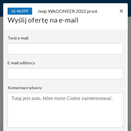
×
Jeep WAGONEER 2022 prod.
id: 46399
Wyślij ofertę na e-mail
Jeep WAGONEER 2022
prod. SERIES III*V8 HEMI
Twój e-mail
5,7l 401KM
id: 46399
eTorque*Dokumentacja
pochodzenia*LPG KME
E-mail odbiorcy
Juliana Konstantego Ordona 2A - biuro C |
Stanowisko:
1344
Komentarz własny
Krzysztof Pomorski
Email do opiekuna
+48519022435
obserwuj