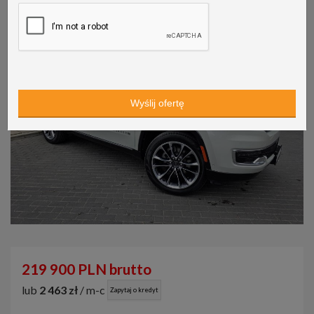
219 900 PLN brutto
lub
2 463 zł
/ m-c
Zapytaj o kredyt