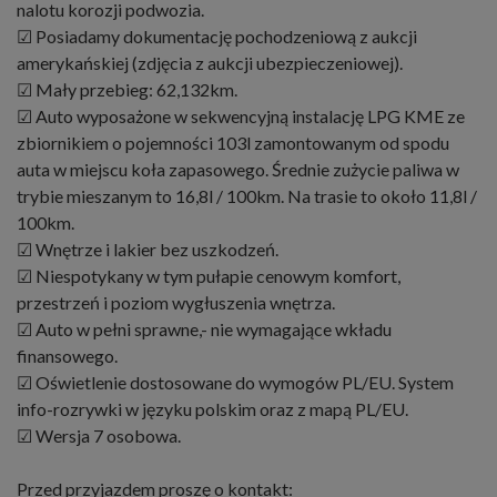
nalotu korozji podwozia.
☑ Posiadamy dokumentację pochodzeniową z aukcji
amerykańskiej (zdjęcia z aukcji ubezpieczeniowej).
☑ Mały przebieg: 62,132km.
☑ Auto wyposażone w sekwencyjną instalację LPG KME ze
zbiornikiem o pojemności 103l zamontowanym od spodu
auta w miejscu koła zapasowego. Średnie zużycie paliwa w
trybie mieszanym to 16,8l / 100km. Na trasie to około 11,8l /
100km.
☑ Wnętrze i lakier bez uszkodzeń.
☑ Niespotykany w tym pułapie cenowym komfort,
przestrzeń i poziom wygłuszenia wnętrza.
☑ Auto w pełni sprawne,- nie wymagające wkładu
finansowego.
☑ Oświetlenie dostosowane do wymogów PL/EU. System
info-rozrywki w języku polskim oraz z mapą PL/EU.
☑ Wersja 7 osobowa.
Przed przyjazdem proszę o kontakt: