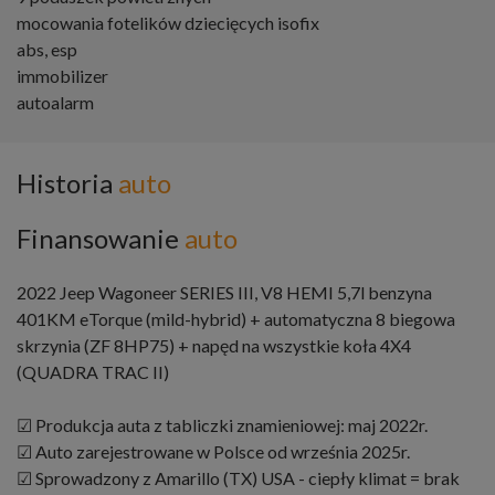
mocowania fotelików dziecięcych isofix
abs, esp
immobilizer
autoalarm
Historia
auto
Finansowanie
auto
2022 Jeep Wagoneer SERIES III, V8 HEMI 5,7l benzyna
401KM eTorque (mild-hybrid) + automatyczna 8 biegowa
skrzynia (ZF 8HP75) + napęd na wszystkie koła 4X4
(QUADRA TRAC II)
☑ Produkcja auta z tabliczki znamieniowej: maj 2022r.
☑ Auto zarejestrowane w Polsce od września 2025r.
☑ Sprowadzony z Amarillo (TX) USA - ciepły klimat = brak