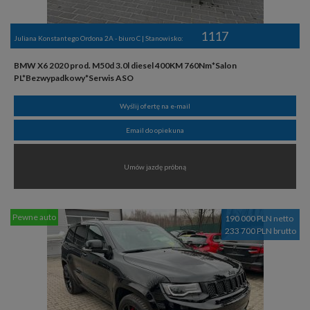
1117
Juliana Konstantego Ordona 2A - biuro C | Stanowisko:
BMW X6 2020 prod. M50d 3.0l diesel 400KM 760Nm*Salon
PL*Bezwypadkowy*Serwis ASO
Wyślij ofertę na e-mail
Email do opiekuna
Umów jazdę próbną
Pewne auto
190 000 PLN netto
233 700 PLN brutto