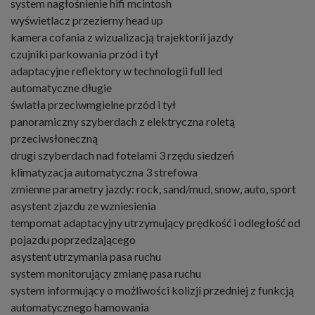
system nagłośnienie hifi mcintosh
wyświetlacz przezierny head up
kamera cofania z wizualizacją trajektorii jazdy
czujniki parkowania przód i tył
adaptacyjne reflektory w technologii full led
automatyczne długie
światła przeciwmgielne przód i tył
panoramiczny szyberdach z elektryczna roletą
przeciwsłoneczną
drugi szyberdach nad fotelami 3 rzędu siedzeń
klimatyzacja automatyczna 3 strefowa
zmienne parametry jazdy: rock, sand/mud, snow, auto, sport
asystent zjazdu ze wzniesienia
tempomat adaptacyjny utrzymujący prędkość i odległość od
pojazdu poprzedzającego
asystent utrzymania pasa ruchu
system monitorujący zmianę pasa ruchu
system informujący o możliwości kolizji przedniej z funkcją
automatycznego hamowania