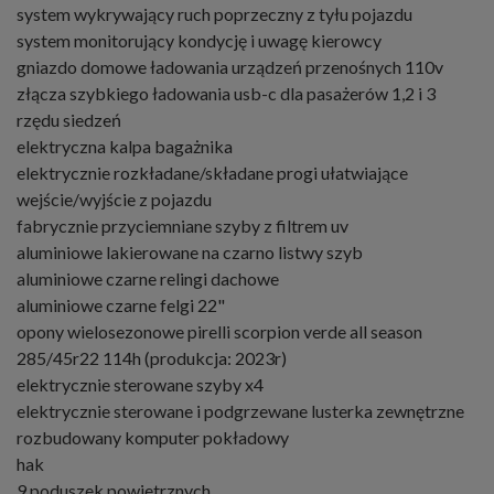
system wykrywający ruch poprzeczny z tyłu pojazdu
system monitorujący kondycję i uwagę kierowcy
gniazdo domowe ładowania urządzeń przenośnych 110v
złącza szybkiego ładowania usb-c dla pasażerów 1,2 i 3
rzędu siedzeń
elektryczna kalpa bagażnika
elektrycznie rozkładane/składane progi ułatwiające
wejście/wyjście z pojazdu
fabrycznie przyciemniane szyby z filtrem uv
aluminiowe lakierowane na czarno listwy szyb
aluminiowe czarne relingi dachowe
aluminiowe czarne felgi 22"
opony wielosezonowe pirelli scorpion verde all season
285/45r22 114h (produkcja: 2023r)
elektrycznie sterowane szyby x4
elektrycznie sterowane i podgrzewane lusterka zewnętrzne
rozbudowany komputer pokładowy
hak
9 poduszek powietrznych