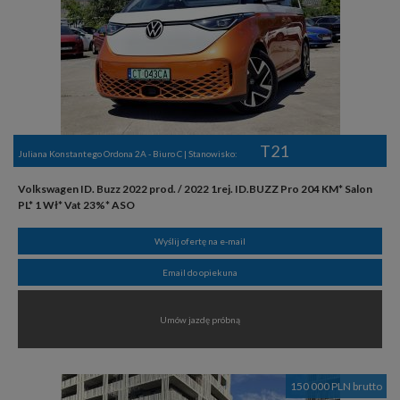
T21
Juliana Konstantego Ordona 2A - Biuro C | Stanowisko:
Volkswagen ID. Buzz 2022 prod. / 2022 1rej. ID.BUZZ Pro 204 KM* Salon
PL* 1 Wł* Vat 23%* ASO
Wyślij ofertę na e-mail
Email do opiekuna
Umów jazdę próbną
150 000 PLN brutto