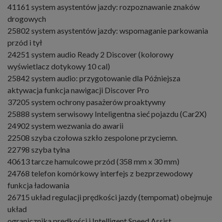
41161 system asystentów jazdy: rozpoznawanie znaków
drogowych
25802 system asystentów jazdy: wspomaganie parkowania
przód i tył
24251 system audio Ready 2 Discover (kolorowy
wyświetlacz dotykowy 10 cal)
25842 system audio: przygotowanie dla Późniejsza
aktywacja funkcja nawigacji Discover Pro
37205 system ochrony pasażerów proaktywny
25888 system serwisowy Inteligentna sieć pojazdu (Car2X)
24902 system wezwania do awarii
22508 szyba czołowa szkło zespolone przyciemn.
22798 szyba tylna
40613 tarcze hamulcowe przód (358 mm x 30 mm)
24768 telefon komórkowy interfejs z bezprzewodowy
funkcja ładowania
26715 układ regulacji prędkości jazdy (tempomat) obejmuje
układ
ogranicznika prędkości i Intelligent Speed Assist