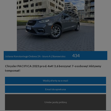
434
Juliana Konstantego Ordona 2A - biuro A | Stanowisko:
Chrysler PACIFICA 2023 prod. 4x4! 3,6 benzyna! 7-osobowy! Aktywny
tempomat!
Wyślij ofertę na e-mail
Email do opiekuna
Umów jazdę próbną