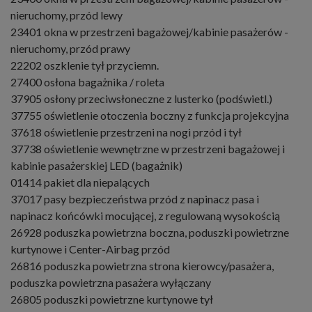
nieruchomy, przód lewy
23401 okna w przestrzeni bagażowej/kabinie pasażerów -
nieruchomy, przód prawy
22202 oszklenie tył przyciemn.
27400 osłona bagażnika / roleta
37905 osłony przeciwsłoneczne z lusterko (podświetl.)
37755 oświetlenie otoczenia boczny z funkcja projekcyjna
37618 oświetlenie przestrzeni na nogi przód i tył
37738 oświetlenie wewnętrzne w przestrzeni bagażowej i
kabinie pasażerskiej LED (bagażnik)
01414 pakiet dla niepalących
37017 pasy bezpieczeństwa przód z napinacz pasa i
napinacz końcówki mocującej, z regulowaną wysokością
26928 poduszka powietrzna boczna, poduszki powietrzne
kurtynowe i Center-Airbag przód
26816 poduszka powietrzna strona kierowcy/pasażera,
poduszka powietrzna pasażera wyłączany
26805 poduszki powietrzne kurtynowe tył