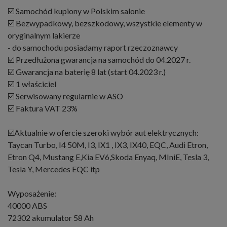
☑️ Samochód kupiony w Polskim salonie
☑️ Bezwypadkowy, bezszkodowy, wszystkie elementy w
oryginalnym lakierze
- do samochodu posiadamy raport rzeczoznawcy
☑️ Przedłużona gwarancja na samochód do 04.2027 r.
☑️ Gwarancja na baterię 8 lat (start 04.2023 r.)
☑️ 1 właściciel
☑️ Serwisowany regularnie w ASO
☑️ Faktura VAT 23%
☑️Aktualnie w ofercie szeroki wybór aut elektrycznych:
Taycan Turbo, I4 50M, I3, IX1 , IX3, IX40, EQC, Audi Etron,
Etron Q4, Mustang E,Kia EV6,Skoda Enyaq, MIniE, Tesla 3,
Tesla Y, Mercedes EQC itp
Wyposażenie:
40000 ABS
72302 akumulator 58 Ah