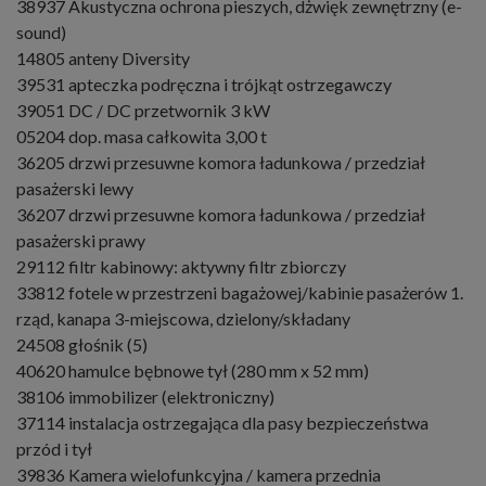
38937 Akustyczna ochrona pieszych, dżwięk zewnętrzny (e-
sound)
14805 anteny Diversity
39531 apteczka podręczna i trójkąt ostrzegawczy
39051 DC / DC przetwornik 3 kW
05204 dop. masa całkowita 3,00 t
36205 drzwi przesuwne komora ładunkowa / przedział
pasażerski lewy
36207 drzwi przesuwne komora ładunkowa / przedział
pasażerski prawy
29112 filtr kabinowy: aktywny filtr zbiorczy
33812 fotele w przestrzeni bagażowej/kabinie pasażerów 1.
rząd, kanapa 3-miejscowa, dzielony/składany
24508 głośnik (5)
40620 hamulce bębnowe tył (280 mm x 52 mm)
38106 immobilizer (elektroniczny)
37114 instalacja ostrzegająca dla pasy bezpieczeństwa
przód i tył
39836 Kamera wielofunkcyjna / kamera przednia