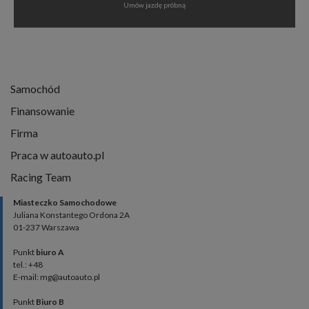
Umów jazdę próbną
Samochód
Finansowanie
Firma
Praca w autoauto.pl
Racing Team
Miasteczko Samochodowe
Juliana Konstantego Ordona 2A
01-237 Warszawa
Punkt
biuro A
tel.: +48
E-mail: mg@autoauto.pl
Punkt
Biuro B