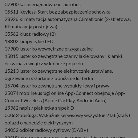
07900 karoseria/nadwozie: autobus
35511 Keyless-Start bez zabezpieczenie schowka
28926 klimatyzacja automatyczna Climatronic (2-strefowa,
Klimatyzacja postojowa)
35562 klucz radiowy (2)
18802 lampy tylne LED
37900 lusterko wewnętrzne przygaszalne
15815 lusterko zewnętrzne czarny lakierowany i klamki
drzwi na zewnątrz w kolorze pojazdu
15213 lusterko zewnętrzne elektrycznie ustawiane,
ogrzewane i składane z obniżanie lusterka
15704 lusterko zewnętrzne wypukły, lewy i prawy
25074 mobilne usługi online App-Connect obejmuje App-
Connect Wireless (Apple CarPlay, Android Auto)
19962 napis / plakietka słupek D
00063 obsługa: Wskaźnik serwisowy wszystkie 2 lat (stały)
pojazd o napędzie elektrycznym
24052 odbiór radiowy cyfrowy (DAB+)
23400 okna w przestrzeni bagażowej/kabinie pasażerów -