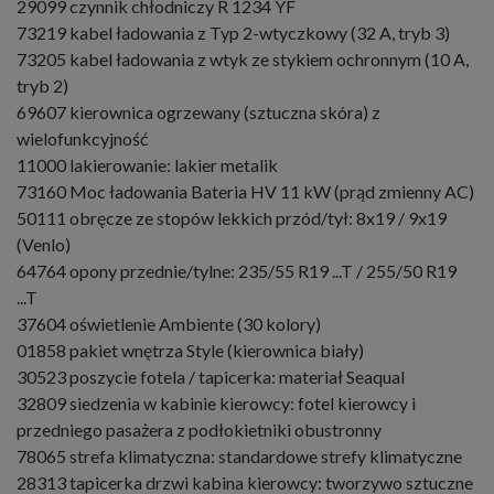
29099 czynnik chłodniczy R 1234 YF
73219 kabel ładowania z Typ 2-wtyczkowy (32 A, tryb 3)
73205 kabel ładowania z wtyk ze stykiem ochronnym (10 A,
tryb 2)
69607 kierownica ogrzewany (sztuczna skóra) z
wielofunkcyjność
11000 lakierowanie: lakier metalik
73160 Moc ładowania Bateria HV 11 kW (prąd zmienny AC)
50111 obręcze ze stopów lekkich przód/tył: 8x19 / 9x19
(Venlo)
64764 opony przednie/tylne: 235/55 R19 ...T / 255/50 R19
...T
37604 oświetlenie Ambiente (30 kolory)
01858 pakiet wnętrza Style (kierownica biały)
30523 poszycie fotela / tapicerka: materiał Seaqual
32809 siedzenia w kabinie kierowcy: fotel kierowcy i
przedniego pasażera z podłokietniki obustronny
78065 strefa klimatyczna: standardowe strefy klimatyczne
28313 tapicerka drzwi kabina kierowcy: tworzywo sztuczne