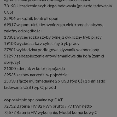
73198 Urządzenie szybkiego ładowania (gniazdo ładowania
CCS)
25906 wskaźnik kontroli opon
69817 wspom. ukł. kierowniczego elektromechaniczny,
zależny od prędkości
19301 wycieraczka szyby tylnej z cykliczny tryb pracy
19103 wycieraczka z cykliczny tryb pracy
27901 wykładzina podłogowa: dywanik wzmocniony
51299 zabezpieczenie antywłamaniowe dla koła (zamki
obręczy)
21300 zderzak w kolorze pojazdu
39535 zestaw narzędzi w pojeździe
25038 złącze multimedialne 2 x USB (typ C) i 1 x gniazdo
ładowania USB (typ C) przód
wyposażenie opcjonalne wg DAT
72752 Bateria HV 82 kWh brutto / 77 kWh netto
72677 Bateria HV wykonanie: Moduł komórkowy C