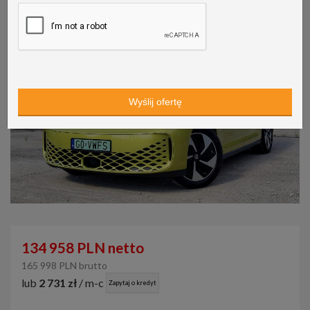
134 958 PLN netto
165 998 PLN brutto
lub
2 731 zł
/ m-c
Zapytaj o kredyt