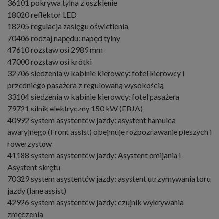
36101 pokrywa tylna z oszklenie
18020 reflektor LED
18205 regulacja zasięgu oświetlenia
70406 rodzaj napędu: napęd tylny
47610 rozstaw osi 2989 mm
47000 rozstaw osi krótki
32706 siedzenia w kabinie kierowcy: fotel kierowcy i
przedniego pasażera z regulowaną wysokością
33104 siedzenia w kabinie kierowcy: fotel pasażera
79721 silnik elektryczny 150 kW (EBJA)
40992 system asystentów jazdy: asystent hamulca
awaryjnego (Front assist) obejmuje rozpoznawanie pieszych i
rowerzystów
41188 system asystentów jazdy: Asystent omijania i
Asystent skrętu
70329 system asystentów jazdy: asystent utrzymywania toru
jazdy (lane assist)
42926 system asystentów jazdy: czujnik wykrywania
zmęczenia