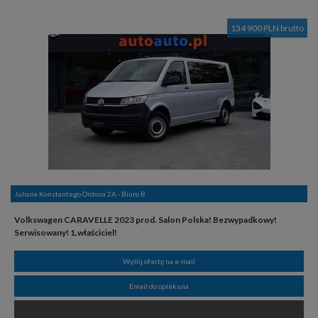
134 900 PLN brutto
Juliana Konstantego Ordona 2A - Biuro B
Volkswagen CARAVELLE 2023 prod. Salon Polska! Bezwypadkowy!
Serwisowany! 1.właściciel!
Wyślij ofertę na e-mail
Email do opiekuna