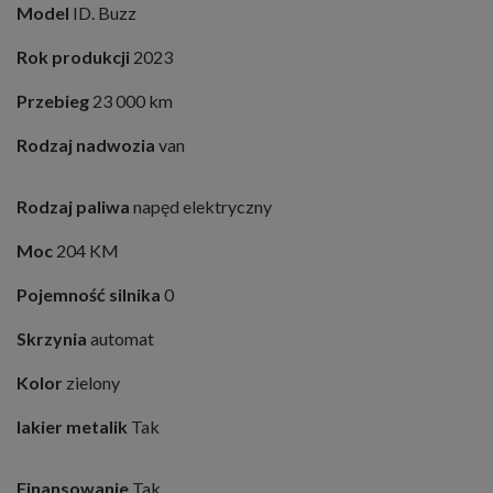
Model
ID. Buzz
Rok produkcji
2023
Przebieg
23 000 km
Rodzaj nadwozia
van
Rodzaj paliwa
napęd elektryczny
Moc
204 KM
Pojemność silnika
0
Skrzynia
automat
Kolor
zielony
lakier metalik
Tak
Finansowanie
Tak