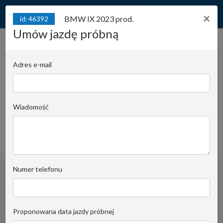
×
BMW IX 2023 prod.
id: 46392
Umów jazdę próbną
BMW IX 2023 prod.
id: 46392
Adres e-mail
Juliana Konstantego Ordona 2A - Biuro C |
Stanowisko:
T41
Wiadomość
Krzysztof Kijewski
Email do opiekuna
+48 519 022 455
obserwuj
Numer telefonu
Proponowana data jazdy próbnej