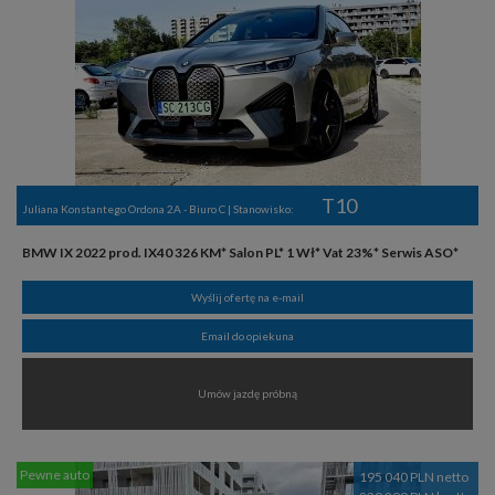
T10
Juliana Konstantego Ordona 2A - Biuro C | Stanowisko:
BMW IX 2022 prod. IX40 326 KM* Salon PL* 1 Wł* Vat 23%* Serwis ASO*
Wyślij ofertę na e-mail
Email do opiekuna
Umów jazdę próbną
Pewne auto
195 040 PLN netto