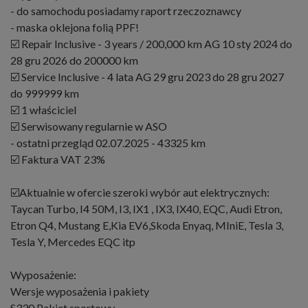
- do samochodu posiadamy raport rzeczoznawcy
- maska oklejona folią PPF!
☑️ Repair Inclusive - 3 years / 200,000 km AG 10 sty 2024 do
28 gru 2026 do 200000 km
☑️ Service Inclusive - 4 lata AG 29 gru 2023 do 28 gru 2027
do 999999 km
☑️ 1 właściciel
☑️ Serwisowany regularnie w ASO
- ostatni przegląd 02.07.2025 - 43325 km
☑️ Faktura VAT 23%
☑️Aktualnie w ofercie szeroki wybór aut elektrycznych:
Taycan Turbo, I4 50M, I3, IX1 , IX3, IX40, EQC, Audi Etron,
Etron Q4, Mustang E,Kia EV6,Skoda Enyaq, MIniE, Tesla 3,
Tesla Y, Mercedes EQC itp
Wyposażenie:
Wersje wyposażenia i pakiety
S330 Pakiet sportowy