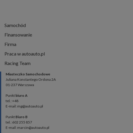
Samochód
Finansowanie
Firma
Praca w autoauto.pl
Racing Team
Miasteczko Samochodowe
Juliana Konstantego Ordona 2A
01-237 Warszawa
Punkt
biuro A
tel.: +48
E-mail: mg@autoauto.pl
Punkt
Biuro B
tel.: 602 255 857
E-mail: marcin@autoauto.pl