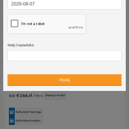
Imię i nazwisko
205 900 PLN netto
253 257 PLN brutto
lub
4 166 zł
/ m-c
Zapytaj o kredyt
Kalkulator leasingu
Kalkulator kredytu