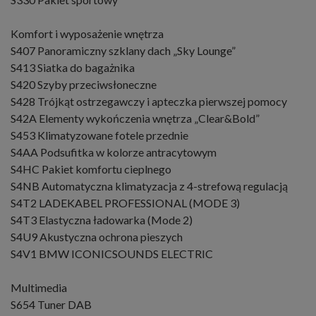
Komfort i wyposażenie wnętrza
S407 Panoramiczny szklany dach „Sky Lounge”
S413 Siatka do bagażnika
S420 Szyby przeciwsłoneczne
S428 Trójkąt ostrzegawczy i apteczka pierwszej pomocy
S42A Elementy wykończenia wnętrza „Clear&Bold”
S453 Klimatyzowane fotele przednie
S4AA Podsufitka w kolorze antracytowym
S4HC Pakiet komfortu cieplnego
S4NB Automatyczna klimatyzacja z 4-strefową regulacją
S4T2 LADEKABEL PROFESSIONAL (MODE 3)
S4T3 Elastyczna ładowarka (Mode 2)
S4U9 Akustyczna ochrona pieszych
S4V1 BMW ICONICSOUNDS ELECTRIC
Multimedia
S654 Tuner DAB