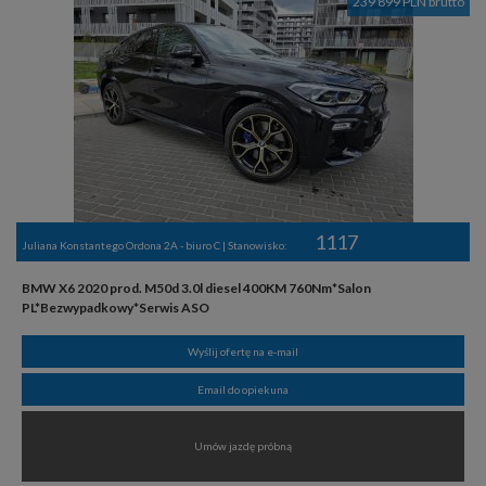
239 899 PLN brutto
1117
Juliana Konstantego Ordona 2A - biuro C | Stanowisko:
BMW X6 2020 prod. M50d 3.0l diesel 400KM 760Nm*Salon
PL*Bezwypadkowy*Serwis ASO
Wyślij ofertę na e-mail
Email do opiekuna
Umów jazdę próbną