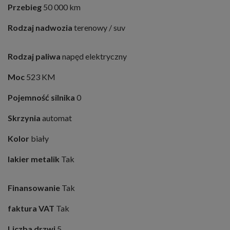
Przebieg
50 000 km
Rodzaj nadwozia
terenowy / suv
Rodzaj paliwa
napęd elektryczny
Moc
523 KM
Pojemność silnika
0
Skrzynia
automat
Kolor
biały
lakier metalik
Tak
Finansowanie
Tak
faktura VAT
Tak
Liczba drzwi
5