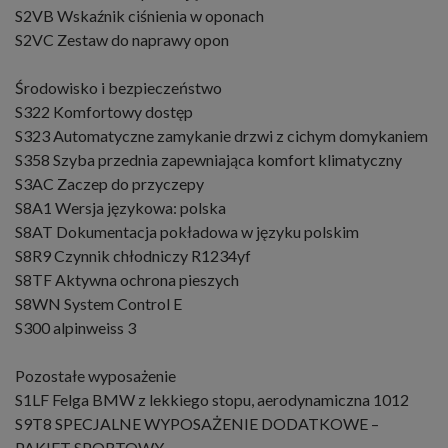
S2VB Wskaźnik ciśnienia w oponach
S2VC Zestaw do naprawy opon
Środowisko i bezpieczeństwo
S322 Komfortowy dostęp
S323 Automatyczne zamykanie drzwi z cichym domykaniem
S358 Szyba przednia zapewniająca komfort klimatyczny
S3AC Zaczep do przyczepy
S8A1 Wersja językowa: polska
S8AT Dokumentacja pokładowa w języku polskim
S8R9 Czynnik chłodniczy R1234yf
S8TF Aktywna ochrona pieszych
S8WN System Control E
S300 alpinweiss 3
Pozostałe wyposażenie
S1LF Felga BMW z lekkiego stopu, aerodynamiczna 1012
S9T8 SPECJALNE WYPOSAŻENIE DODATKOWE –
PAKIET SPORTOWY