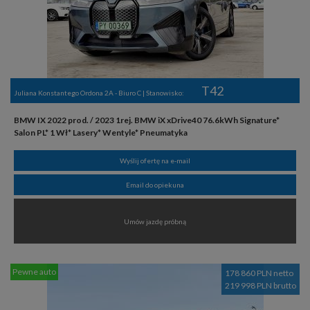
T42
Juliana Konstantego Ordona 2A - Biuro C | Stanowisko:
BMW IX 2022 prod. / 2023 1rej. BMW iX xDrive40 76.6kWh Signature*
Salon PL* 1 Wł* Lasery* Wentyle* Pneumatyka
Wyślij ofertę na e-mail
Email do opiekuna
Umów jazdę próbną
Pewne auto
178 860 PLN netto
219 998 PLN brutto