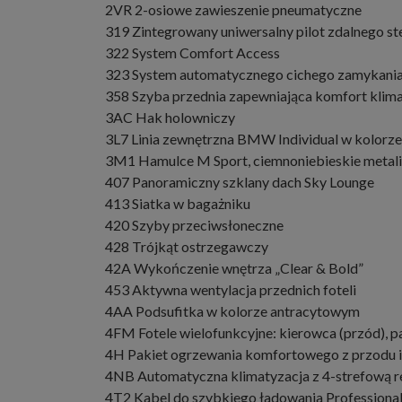
2VR 2-osiowe zawieszenie pneumatyczne
319 Zintegrowany uniwersalny pilot zdalnego s
322 System Comfort Access
323 System automatycznego cichego zamykania
358 Szyba przednia zapewniająca komfort klim
3AC Hak holowniczy
3L7 Linia zewnętrzna BMW Individual w kolor
3M1 Hamulce M Sport, ciemnoniebieskie metal
407 Panoramiczny szklany dach Sky Lounge
413 Siatka w bagażniku
420 Szyby przeciwsłoneczne
428 Trójkąt ostrzegawczy
42A Wykończenie wnętrza „Clear & Bold”
453 Aktywna wentylacja przednich foteli
4AA Podsufitka w kolorze antracytowym
4FM Fotele wielofunkcyjne: kierowca (przód), pa
4H Pakiet ogrzewania komfortowego z przodu i 
4NB Automatyczna klimatyzacja z 4-strefową r
4T2 Kabel do szybkiego ładowania Professional