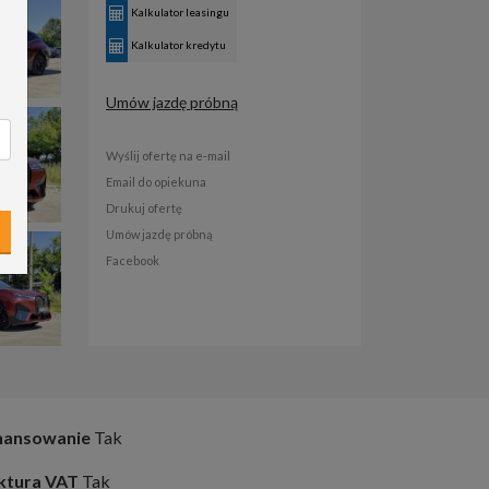
Kalkulator leasingu
Kalkulator kredytu
Umów jazdę próbną
Wyślij ofertę na e-mail
Email do opiekuna
Drukuj ofertę
Umów jazdę próbną
Facebook
nansowanie
Tak
ktura VAT
Tak