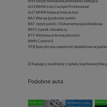
6NX Bezprzewodowa podstawka ładująca
6U3 BMW Live Cockpit Professional
6U7 BMW Natural Interaction
8A1 Wersja językowa: polski
8AT Język polski / Dokumentacja pokładowa
8R9 Czynnik chłodniczy
8TF Aktywna ochrona pieszych
8WN Control E
9T8 Specyficzna zawartość dodatkowa w pakiec
☑️ Kupujący zwolniony z opłaty skarbowej (Nie
Podobne auta
Pewne auto
Pewne a
195 040 PLN netto