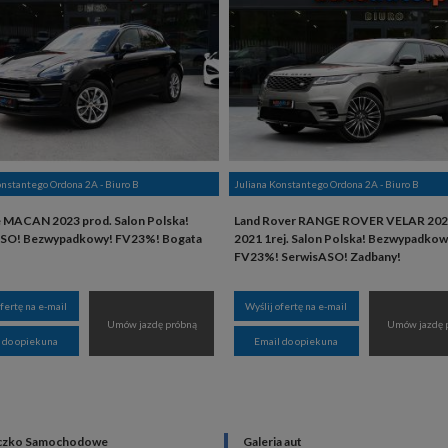
onstantego Ordona 2A - Biuro B
Juliana Konstantego Ordona 2A - Biuro B
 MACAN 2023 prod. Salon Polska!
Land Rover RANGE ROVER VELAR 2021
SO! Bezwypadkowy! FV23%! Bogata
2021 1rej. Salon Polska! Bezwypadkow
FV23%! SerwisASO! Zadbany!
ofertę na e-mail
Wyślij ofertę na e-mail
Umów jazdę próbną
Umów jazdę 
 do opiekuna
Email do opiekuna
czko Samochodowe
Galeria aut