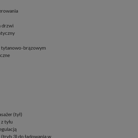
terowania
 drzwi
atyczny
ze tytanowo-brązowym
iczne
sażer (tył)
z tyłu
egulacją
 (tryb 3) do ładowania w