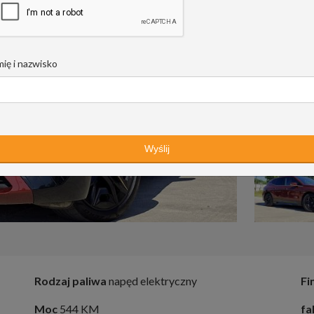
mię i nazwisko
Rodzaj paliwa
napęd elektryczny
Fi
Moc
544 KM
fa