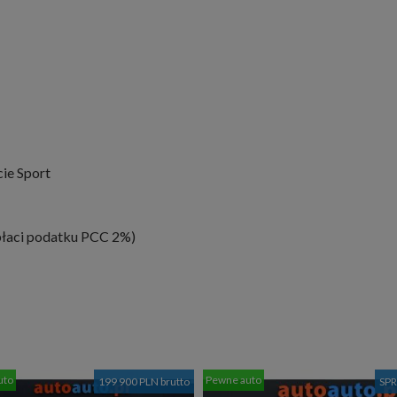
ie Sport
 płaci podatku PCC 2%)
uto
Pewne auto
199 900 PLN brutto
SP