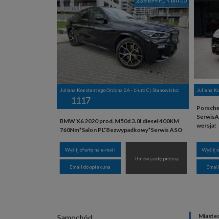
239 899 PLN brutto
Juliana Konstantego Ordona 2A - biuro C | Stanowisko:
Juliana K
1117
Porsche
SerwisA
BMW X6 2020 prod. M50d 3.0l diesel 400KM
wersja!
760Nm*Salon PL*Bezwypadkowy*Serwis ASO
Wyślij ofertę na e-mail
Wyślij 
Umów jazdę próbną
Email do opiekuna
Email
Miaste
Samochód