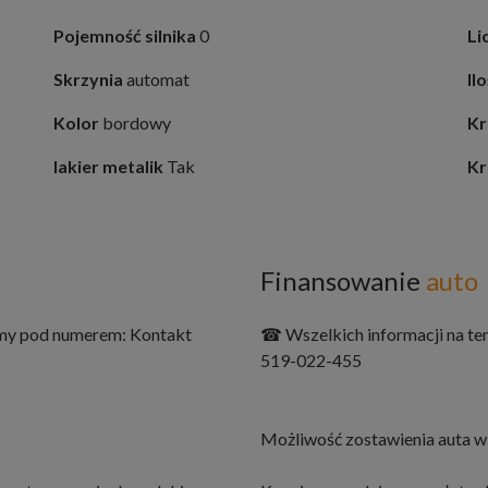
Pojemność silnika
0
Li
Skrzynia
automat
Il
Kolor
bordowy
Kr
lakier metalik
Tak
Kr
Finansowanie
auto
imy pod numerem: Kontakt
☎ Wszelkich informacji na te
519-022-455
Możliwość zostawienia auta w