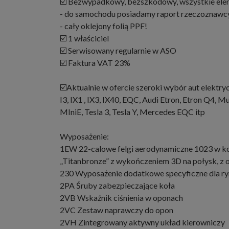
☑️ Bezwypadkowy, bezszkodowy, wszystkie elem
- do samochodu posiadamy raport rzeczoznawc
- cały oklejony folią PPF!
☑️ 1 właściciel
☑️ Serwisowany regularnie w ASO
☑️ Faktura VAT 23%
☑️Aktualnie w ofercie szeroki wybór aut elektry
I3, IX1 , IX3, IX40, EQC, Audi Etron, Etron Q4, 
MIniE, Tesla 3, Tesla Y, Mercedes EQC itp
Wyposażenie:
1EW 22-calowe felgi aerodynamiczne 1023 w 
„Titanbronze” z wykończeniem 3D na połysk, z
230 Wyposażenie dodatkowe specyficzne dla r
2PA Śruby zabezpieczające koła
2VB Wskaźnik ciśnienia w oponach
2VC Zestaw naprawczy do opon
2VH Zintegrowany aktywny układ kierowniczy