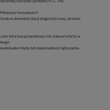
skarbowej (Nie płaci podatku PCC 2%)
! Minimum formalności!
odu w dowolnej stacji diagnostycznej, serwisie
cznie informacją handlową i nie stanowi oferty w
ilnego.
ewentualne błędy lub nieaktualność ogłoszenia.