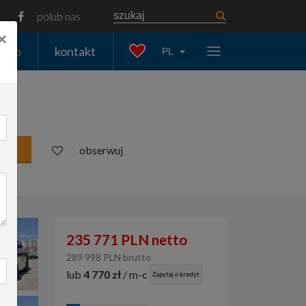
polub nas
×
auto
kontakt
PL
obserwuj
235 771 PLN netto
289 998 PLN brutto
lub
4 770 zł
/ m-c
Zapytaj o kredyt