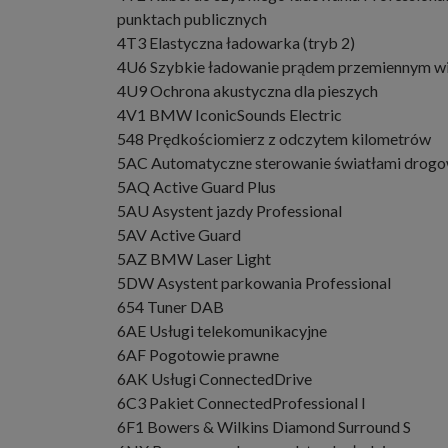
punktach publicznych
4T3 Elastyczna ładowarka (tryb 2)
4U6 Szybkie ładowanie prądem przemiennym w
4U9 Ochrona akustyczna dla pieszych
4V1 BMW IconicSounds Electric
548 Prędkościomierz z odczytem kilometrów
5AC Automatyczne sterowanie światłami drog
5AQ Active Guard Plus
5AU Asystent jazdy Professional
5AV Active Guard
5AZ BMW Laser Light
5DW Asystent parkowania Professional
654 Tuner DAB
6AE Usługi telekomunikacyjne
6AF Pogotowie prawne
6AK Usługi ConnectedDrive
6C3 Pakiet ConnectedProfessional I
6F1 Bowers & Wilkins Diamond Surround S