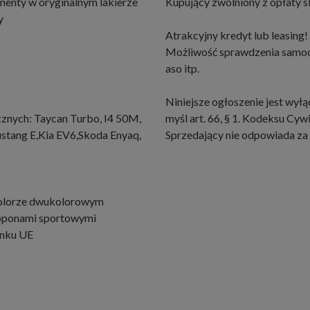
enty w oryginalnym lakierze
Kupujący zwolniony z opłaty 
y
Atrakcyjny kredyt lub leasing
Możliwość sprawdzenia samoch
aso itp.
Niniejsze ogłoszenie jest wyłą
cznych: Taycan Turbo, I4 50M,
myśl art. 66, § 1. Kodeksu Cyw
Mustang E,Kia EV6,Skoda Enyaq,
Sprzedający nie odpowiada za 
kolorze dwukolorowym
 oponami sportowymi
ynku UE