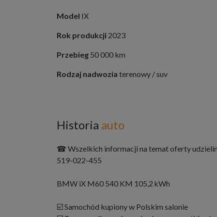
Model
IX
Rok produkcji
2023
Przebieg
50 000 km
Rodzaj nadwozia
terenowy / suv
Historia
auto
☎ Wszelkich informacji na temat oferty udziel
519-022-455
BMW iX M60 540 KM 105,2 kWh
☑️ Samochód kupiony w Polskim salonie