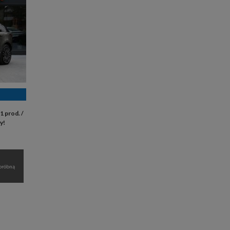
 prod. /
y!
próbną