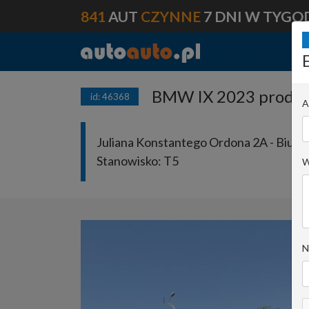
841
AUT
CZYNNE
7 DNI W TYGO
BMW IX 2023 prod. B
id: 46368
A
Juliana Konstantego Ordona 2A - Biuro 
Stanowisko:
T5
W
N