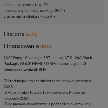
aluminiowe czarne felgi 20"
nowe opony letnie (;produkcja: 2024)
uruchamianie silnika z kluczyka
Historia
auto
Finansowanie
auto
2022 Dodge Challenger SRT Hellcat ATX - 26A Black
Package, V8 6,2l HEMI 717KM + automatyczna 8
biegowa skrzynia ZF 8HP
☑ Produkcja auta z tabliczki znamieniowej: wrzesień
2022r.
☑ Auto zarejesrtowane i użytkowane w Polsce od
listopada 2024r.
☑ Posiadamy dokumentacje pochodzeniową z aukcji