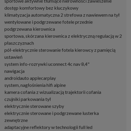
sportowe aktywnie tłumiące nierówności zawieszenie
dostęp komfortowy bez kluczykowy
klimatyzacja automatyczna 2 strefowa z nawiewem na tył
wentylowane i podgrzewane fotele przednie
podgrzewana kierownica
sportowa, skórzana kierownica z elektryczną regulacją w 2
płaszczyznach
pół-elektrycznie sterowanie fotela kierowcy z pamięcią
ustawień
system info-rozrywki uconnect 4c nav 8,4"
nawigacja
androidauto applecarplay
system, nagłośnienia hifi alpine
kamera cofania z wizualizacją trajektorii cofania
czujniki parkowania tył
elektrycznie sterowane szyby
elektrycznie sterowane i podgrzewane lusterka
zewnętrzne
adaptacyjne reflektory w technologii full led