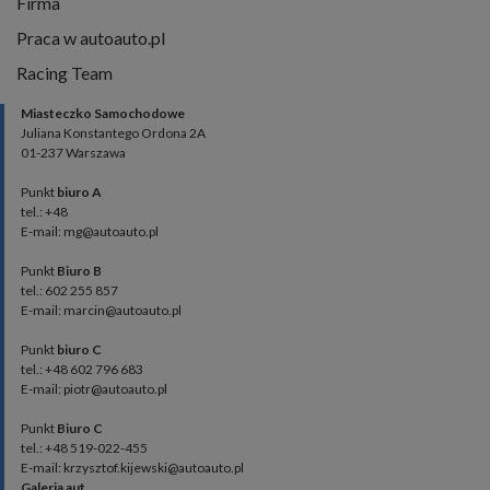
Firma
Praca w autoauto.pl
Racing Team
Miasteczko Samochodowe
Juliana Konstantego Ordona 2A
01-237 Warszawa
Punkt
biuro A
tel.: +48
E-mail: mg@autoauto.pl
Punkt
Biuro B
tel.: 602 255 857
E-mail: marcin@autoauto.pl
Punkt
biuro C
tel.: +48 602 796 683
E-mail: piotr@autoauto.pl
Punkt
Biuro C
tel.: +48 519-022-455
E-mail: krzysztof.kijewski@autoauto.pl
Galeria aut