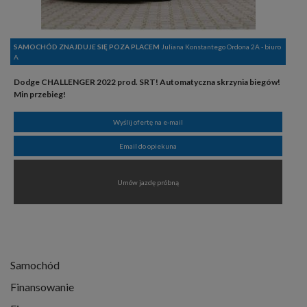
SAMOCHÓD ZNAJDUJE SIĘ POZA PLACEM
Juliana Konstantego Ordona 2A - biuro
A
Dodge CHALLENGER 2022 prod. SRT! Automatyczna skrzynia biegów!
Min przebieg!
Wyślij ofertę na e-mail
Email do opiekuna
Umów jazdę próbną
Samochód
Finansowanie