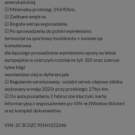
amerykańskiej.
☑ Minimalny przebieg: 29,692km.
☑ Zadbane wnętrze.
☑ Bogata wersja wyposażenia.
☑ Po sprowadzeniu do polski wymieniono:
termostat na sportowy moshimoto + konwersja
komuterowa
dla lepszego prowadzenia wymieniono opony na letnie
europejskie w szerszym rozmiarze tył: 325 oraz szersze
tylne felgi
wymieniono olej w dyferencjale
☑ Regularnie serwisowany,- ostatni serwis olejowy silnika
wykonany w maju 2025r przy przebiegu: 27tys km.
☑ Do auta posiadamy 2 fabryczne kluczyki, kartę
informacyjną z wyposażeniem po VIN-ie (Window Sticker)
oraz komplet dokumentów.
VIN: 2C3CDZC91NH222246