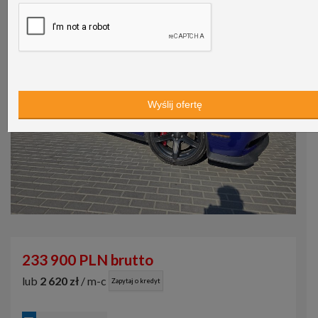
233 900 PLN brutto
lub
2 620 zł
/ m-c
Zapytaj o kredyt