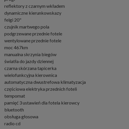
reflektory z czarnym wkładem
dynamiczne kierunkowskazy
felgi 20"
czujnik martwego pola
podgrzewane przednie fotele
wentylowane przednie fotele
moc 467km
manualna skrzynia biegów
światła do jazdy dziennej
czarna skórzana tapicerka
wielofunkcyjna kierownica
automatyczna dwustrefowa klimatyzacja
częściowa elektryka przednich foteli
tempomat
pamięć 3 ustawień dla fotela kierowcy
bluetooth
obsługa głosowa
radio cd