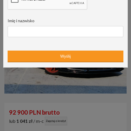
Imię i nazwisko
92 900 PLN brutto
lub
1 041 zł
/ m-c
Zapytaj o kredyt