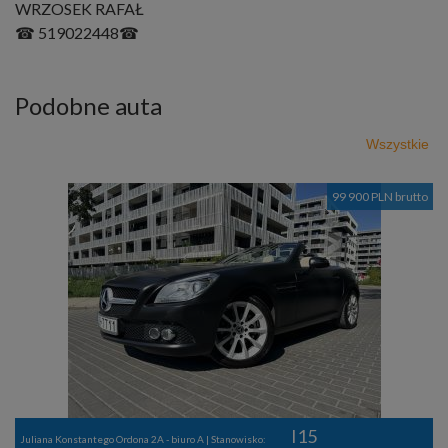
WRZOSEK RAFAŁ
☎ 519022448☎
Podobne auta
Wszystkie
99 900 PLN brutto
I15
Juliana Konstantego Ordona 2A - biuro A | Stanowisko: