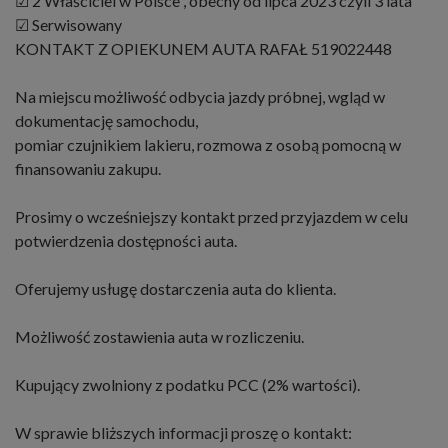
☑ 2 Właściciel w Polsce , obecny od lipca 2023 czyli 3 lata
☑ Serwisowany
KONTAKT Z OPIEKUNEM AUTA RAFAŁ 519022448
Na miejscu możliwość odbycia jazdy próbnej, wgląd w
dokumentację samochodu,
pomiar czujnikiem lakieru, rozmowa z osobą pomocną w
finansowaniu zakupu.
Prosimy o wcześniejszy kontakt przed przyjazdem w celu
potwierdzenia dostępności auta.
Oferujemy usługę dostarczenia auta do klienta.
Możliwość zostawienia auta w rozliczeniu.
Kupujący zwolniony z podatku PCC (2% wartości).
W sprawie bliższych informacji proszę o kontakt: