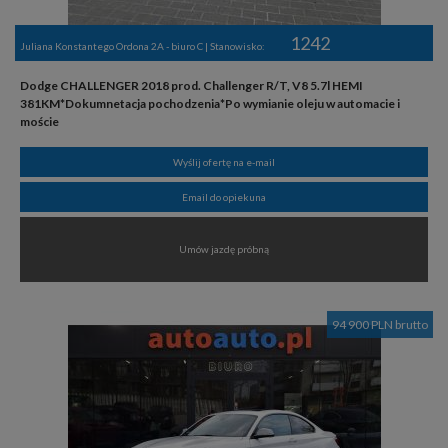
1242
Juliana Konstantego Ordona 2A - biuro C | Stanowisko:
Dodge CHALLENGER 2018 prod. Challenger R/T, V8 5.7l HEMI
381KM*Dokumnetacja pochodzenia*Po wymianie oleju w automacie i
moście
Wyślij ofertę na e-mail
Email do opiekuna
Umów jazdę próbną
94 900 PLN brutto