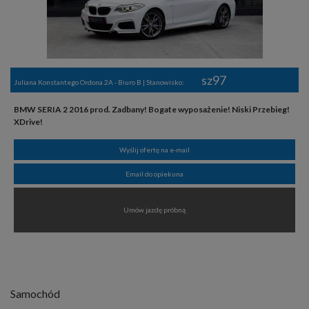
sz97
Juliana Konstantego Ordona 2A - Biuro B | Stanowisko:
BMW SERIA 2 2016 prod. Zadbany! Bogate wyposażenie! Niski Przebieg!
XDrive!
Wyślij ofertę na e-mail
Email do opiekuna
Umów jazdę próbną
Samochód