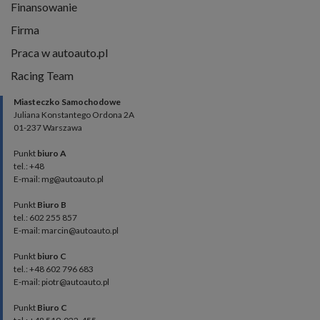
Finansowanie
Firma
Praca w autoauto.pl
Racing Team
Miasteczko Samochodowe
Juliana Konstantego Ordona 2A
01-237 Warszawa
Punkt
biuro A
tel.: +48
E-mail: mg@autoauto.pl
Punkt
Biuro B
tel.: 602 255 857
E-mail: marcin@autoauto.pl
Punkt
biuro C
tel.: +48 602 796 683
E-mail: piotr@autoauto.pl
Punkt
Biuro C