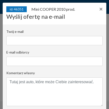
×
Mini COOPER 2010 prod.
id: 46351
Wyślij ofertę na e-mail
id: 46351
Mini COOPER 2010 prod.
Twój e-mail
Cabrio*1.6l benzyna
120KM*Bezwypadkowy*Wyjątkowo
zadbane wnętrze
E-mail odbiorcy
Juliana Konstantego Ordona 2A - biuro C |
Stanowisko:
1102
Komentarz własny
Krzysztof Pomorski
Email do opiekuna
+48519022435
obserwuj