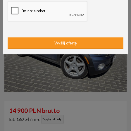
14 900 PLN brutto
lub
167 zł
/ m-c
Zapytaj o kredyt