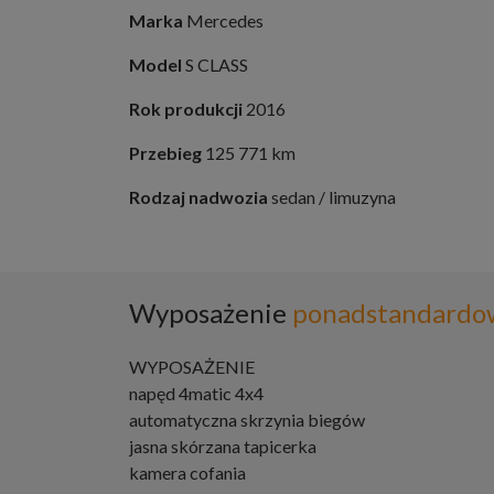
Marka
Mercedes
Model
S CLASS
Rok produkcji
2016
Przebieg
125 771 km
Rodzaj nadwozia
sedan / limuzyna
Wyposażenie
ponadstandardo
WYPOSAŻENIE
napęd 4matic 4x4
automatyczna skrzynia biegów
jasna skórzana tapicerka
kamera cofania