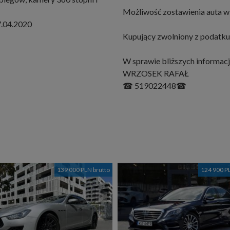
Możliwość zostawienia auta w 
7.04.2020
Kupujący zwolniony z podatku
W sprawie bliższych informacj
WRZOSEK RAFAŁ
☎ 519022448☎
139 000 PLN brutto
124 900 P