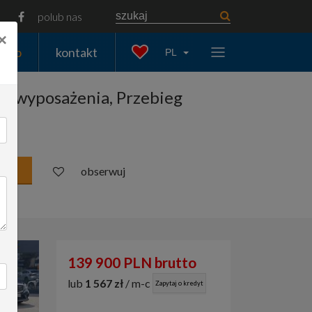
polub nas
×
auto
kontakt
PL
a wyposażenia, Przebieg
obserwuj
139 900 PLN brutto
lub
1 567 zł
/ m-c
Zapytaj o kredyt