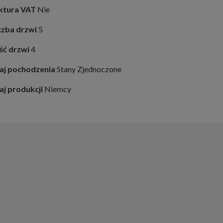
ktura VAT
Nie
czba drzwi
5
ość drzwi
4
aj pochodzenia
Stany Zjednoczone
aj produkcji
Niemcy