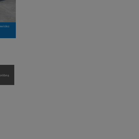
owisko:
próbną