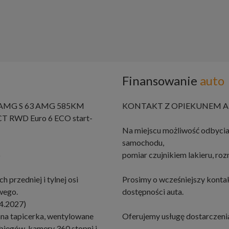
Finansowanie
auto
G AMG S 63 AMG 585KM
KONTAKT Z OPIEKUNEM AU
 RWD Euro 6 ECO start-
Na miejscu możliwość odbycia
samochodu,
6
pomiar czujnikiem lakieru, r
przedniej i tylnej osi
Prosimy o wcześniejszy konta
wego.
dostępności auta.
4.2027)
ana tapicerka, wentylowane
Oferujemy usługę dostarczenia
biegów, kamery 360 stopni i