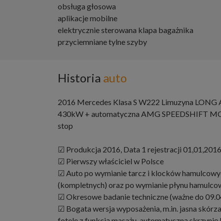
obsługa głosowa
aplikacje mobilne
elektrycznie sterowana klapa bagażnika
przyciemniane tylne szyby
Historia
auto
2016 Mercedes Klasa S W222 Limuzyna LON
430kW + automatyczna AMG SPEEDSHIFT MCT
stop
☑ Produkcja 2016, Data 1 rejestracji 01,01,201
☑ Pierwszy właściciel w Polsce
☑ Auto po wymianie tarcz i klocków hamulcowych 
(kompletnych) oraz po wymianie płynu hamulco
☑ Okresowe badanie techniczne (ważne do 09.0
☑ Bogata wersja wyposażenia, m.in. jasna skórz
fotele z funkcją masażu, automatyczną skrzynię 