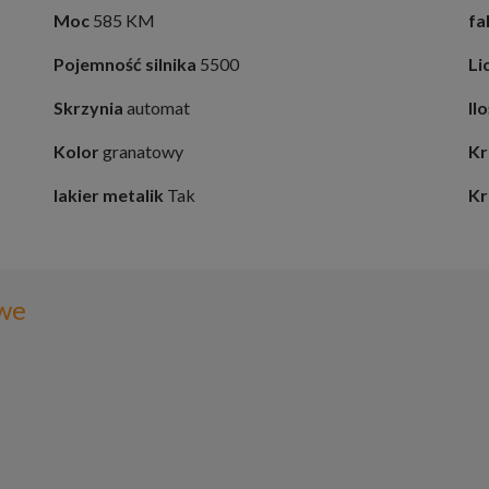
Moc
585 KM
fa
Pojemność silnika
5500
Li
Skrzynia
automat
Il
Kolor
granatowy
Kr
lakier metalik
Tak
Kr
we