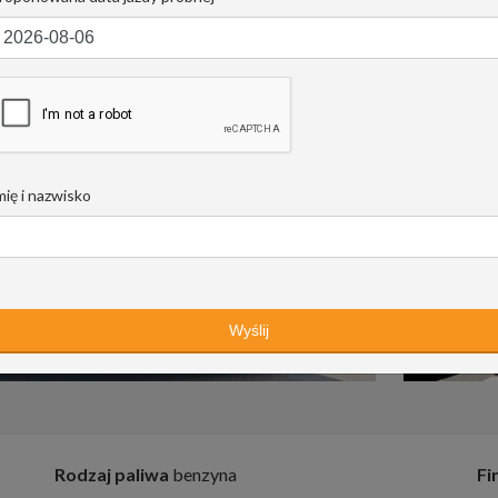
mię i nazwisko
Rodzaj paliwa
benzyna
Fi