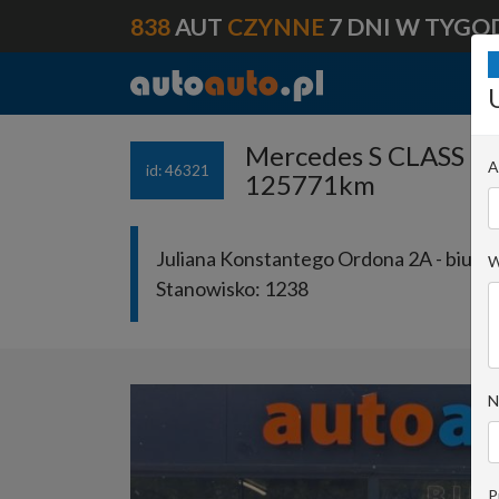
838
AUT
CZYNNE
7 DNI W TYGO
Mercedes S CLASS 20
A
id: 46321
125771km
Juliana Konstantego Ordona 2A - biuro 
W
Stanowisko:
1238
N
P