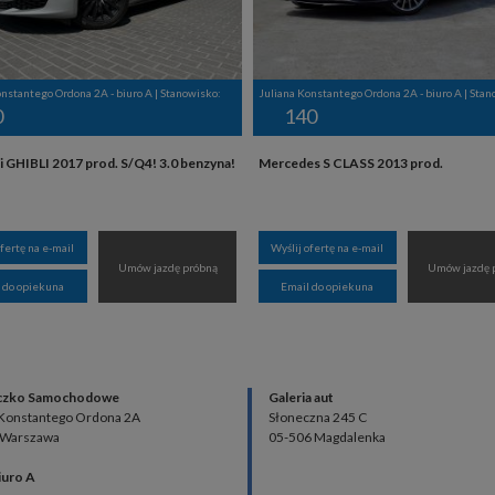
onstantego Ordona 2A - biuro A | Stanowisko:
Juliana Konstantego Ordona 2A - biuro A | Stan
0
140
 GHIBLI 2017 prod. S/Q4! 3.0 benzyna!
Mercedes S CLASS 2013 prod.
ofertę na e-mail
Wyślij ofertę na e-mail
Umów jazdę próbną
Umów jazdę 
 do opiekuna
Email do opiekuna
czko Samochodowe
Galeria aut
 Konstantego Ordona 2A
Słoneczna 245 C
 Warszawa
05-506 Magdalenka
iuro A