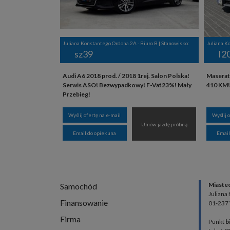
Juliana Konstantego Ordona 2A - Biuro B | Stanowisko:
Juliana K
sz39
I2
Audi A6 2018 prod. / 2018 1rej. Salon Polska!
Maserati
Serwis ASO! Bezwypadkowy! F-Vat23%! Mały
410 KM!
Przebieg!
Wyślij ofertę na e-mail
Wyślij 
Umów jazdę próbną
Email do opiekuna
Email
Miaste
Samochód
Juliana
Finansowanie
01-237
Firma
Punkt
b