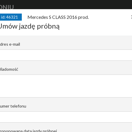
DNIU
Mercedes S CLASS 2016 prod.
id: 46321
kup
auto
finansuj
auto
sprzedaj
Umów jazdę próbną
16 prod. S 63 AMG, 4 MATIC, Bogata wersj
dres e-mail
C |
Rafał Wrzosek
iadomość
Email do opiekuna
+48 519 022 448
umer telefonu
roponowana data jazdy próbnej