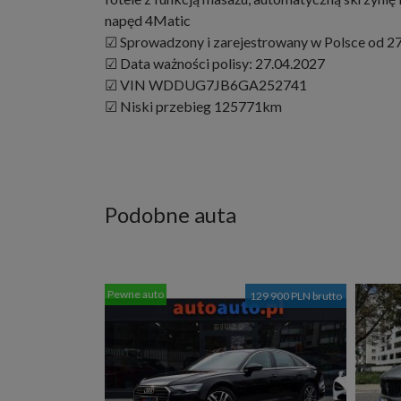
napęd 4Matic
☑ Sprowadzony i zarejestrowany w Polsce od 2
☑ Data ważności polisy: 27.04.2027
☑ VIN WDDUG7JB6GA252741
☑ Niski przebieg 125771km
Podobne auta
Pewne auto
129 900 PLN brutto