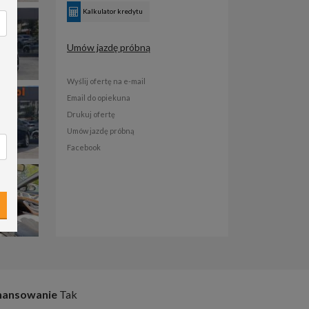
Kalkulator kredytu
Umów jazdę próbną
Wyślij ofertę na e-mail
Email do opiekuna
Drukuj ofertę
Umów jazdę próbną
Facebook
nansowanie
Tak