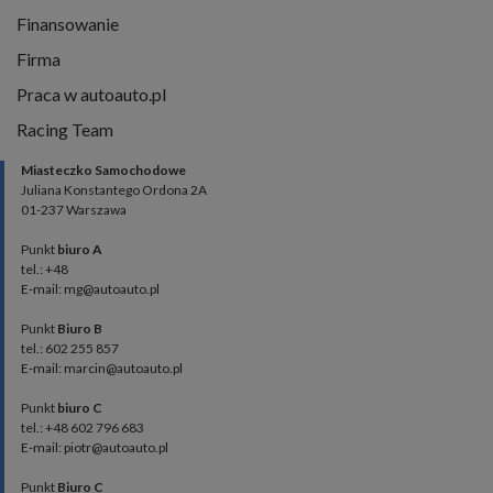
Finansowanie
Firma
Praca w autoauto.pl
Racing Team
Miasteczko Samochodowe
Juliana Konstantego Ordona 2A
01-237 Warszawa
Punkt
biuro A
tel.: +48
E-mail: mg@autoauto.pl
Punkt
Biuro B
tel.: 602 255 857
E-mail: marcin@autoauto.pl
Punkt
biuro C
tel.: +48 602 796 683
E-mail: piotr@autoauto.pl
Punkt
Biuro C