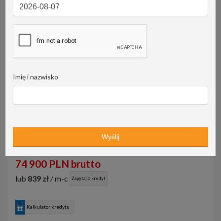
Imię i nazwisko
74 900 PLN brutto
lub
839 zł
/ m-c
Zapytaj o kredyt
Kalkulator kredytu