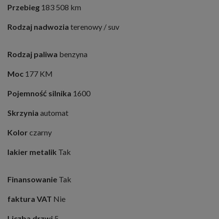
Przebieg
183 508 km
Rodzaj nadwozia
terenowy / suv
Rodzaj paliwa
benzyna
Moc
177 KM
Pojemność silnika
1600
Skrzynia
automat
Kolor
czarny
lakier metalik
Tak
Finansowanie
Tak
faktura VAT
Nie
Liczba drzwi
5