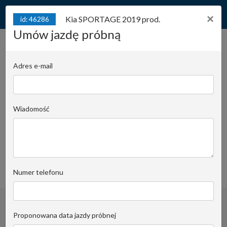
×
Kia SPORTAGE 2019 prod.
id: 46286
Umów jazdę próbną
Kia SPORTAGE 2019 prod.
Bogata Wersja! GT Line!
id: 46286
Adres e-mail
Serwisowany! 4x4! LPG!
Juliana Konstantego Ordona 2A - Biuro B |
Wiadomość
Stanowisko:
sz104
Damian Zboch
Email do opiekuna
+48 728 955 506
obserwuj
Numer telefonu
Proponowana data jazdy próbnej