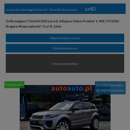
sz40
Juliana Konstantego Ordona 2A - Biuro B | Stanowisko:
Volkswagen TIGUAN 2021 prod. Allspace Salon Polska! 1-WŁ! FV23%!
Bogate Wyposażenie! 7os! R-Line!
Wyślij ofertę na e-mail
Email do opiekuna
Umów jazdę próbną
Pewne auto
67 398 PLN netto
82 900 PLN brutto