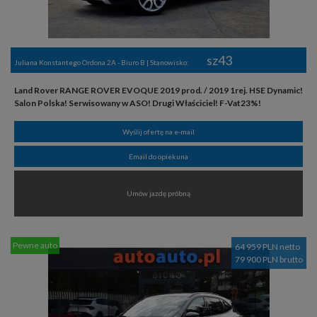
sz43
Juliana Konstantego Ordona 2A - Biuro B | Stanowisko:
Land Rover RANGE ROVER EVOQUE 2019 prod. / 2019 1rej. HSE Dynamic!
Salon Polska! Serwisowany w ASO! Drugi Właściciel! F-Vat23%!
Wyślij ofertę na e-mail
Email do opiekuna
Umów jazdę próbną
Pewne auto
64 959 PLN netto
79 900 PLN brutto