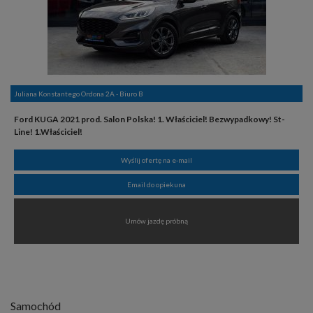
Juliana Konstantego Ordona 2A - Biuro B
Ford KUGA 2021 prod. Salon Polska! 1. Właściciel! Bezwypadkowy! St-
Line! 1.Właściciel!
Wyślij ofertę na e-mail
Email do opiekuna
Umów jazdę próbną
Samochód