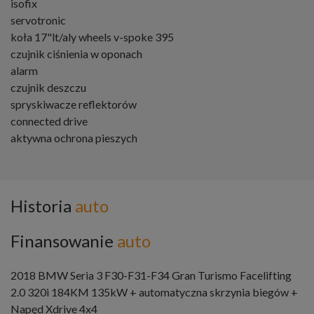
isofix
servotronic
koła 17"lt/aly wheels v-spoke 395
czujnik ciśnienia w oponach
alarm
czujnik deszczu
spryskiwacze reflektorów
connected drive
aktywna ochrona pieszych
Historia
auto
Finansowanie
auto
2018 BMW Seria 3 F30-F31-F34 Gran Turismo Facelifting
2.0 320i 184KM 135kW + automatyczna skrzynia biegów +
Napęd Xdrive 4x4