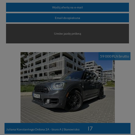
Wyślij ofertę na e-mail
Email do opiekuna
Umów jazdę próbną
59 000 PLN brutto
I7
Juliana Konstantego Ordona 2A - biuro A | Stanowisko: