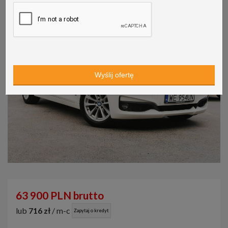
63 900 PLN brutto
lub
716 zł
/ m-c
Zapytaj o kredyt