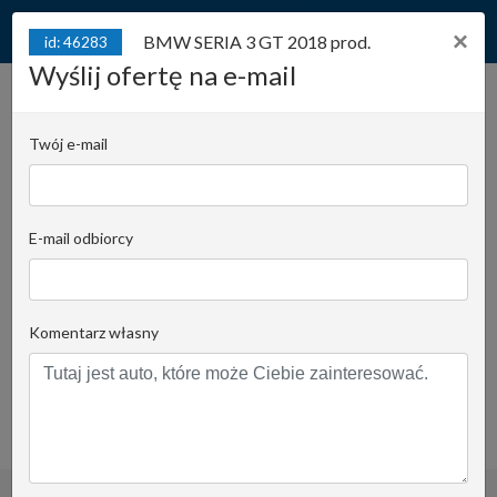
×
BMW SERIA 3 GT 2018 prod.
id: 46283
Wyślij ofertę na e-mail
BMW SERIA 3 GT 2018
prod. 100% Bezwypadkowy,
Twój e-mail
Serwisowany, 320i,
id: 46283
Automat, Salon Polska,
Xdrive
E-mail odbiorcy
Juliana Konstantego Ordona 2A - biuro C |
Stanowisko:
1123
Komentarz własny
Rafał Wrzosek
Email do opiekuna
+48 519 022 448
obserwuj