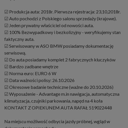
☑ Produkcja auta: 2018r. Pierwsza rejestracja: 23,10,2018r.
☑ Auto pochodzi z Polskiego salonu sprzedaży (krajowe).
☑ Jeden prywatny właściciel od nowości auta.
☑ 100% Bezwypadkowy i bezkolizyjny - weryfikujemy stan
faktyczny auta.
☑ Serwisowany w ASO BMW posiadamy dokumentację
serwisową.
☑ Do auta posiadamy komplet 2 fabrycznych kluczyków
☑ Bardzo zadbane wnętrze
☑ Norma euro: EURO 6 W
☑ Data ważności polisy: 26.10.2026
☑ Okresowe badanie techniczne (ważne do 20.10.2026)
☑ Wyposażenie - Advantage m.in nawigacja, automatyczna
klimatyzacja, czujniki parkowania, napęd na 4 koła
KONTAKT Z OPIEKUNEM AUTA RAFAŁ 519022448
Na miejscu możliwość odbycia jazdy próbnej, wgląd w