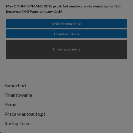
Mini COUNTRYMAN S 2018 prod. Automatyczna skrzynia biegów! 2.0
benzyna! 4X4! Panoramiczny dach!
Wyślij ofertę na e-mail
Email do opiekuna
Umów jazdę próbną
Samochód
Finansowanie
Firma
Praca w autoauto.pl
Racing Team