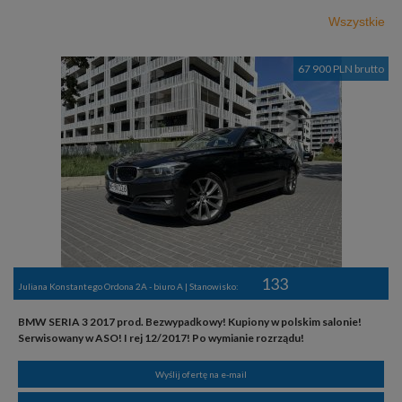
Wszystkie
67 900 PLN brutto
133
Juliana Konstantego Ordona 2A - biuro A | Stanowisko:
BMW SERIA 3 2017 prod. Bezwypadkowy! Kupiony w polskim salonie!
Serwisowany w ASO! I rej 12/2017! Po wymianie rozrządu!
Wyślij ofertę na e-mail