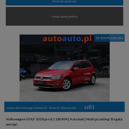
Email do opiekuna
Umów jazdę próbną
55 900 PLN brutto
sz81
Juliana Konstantego Ordona 2A - Biuro B | Stanowisko:
Volkswagen GOLF 2018 prod. | 180 KM | Automat | Niski przebieg! Bogata
wersja!