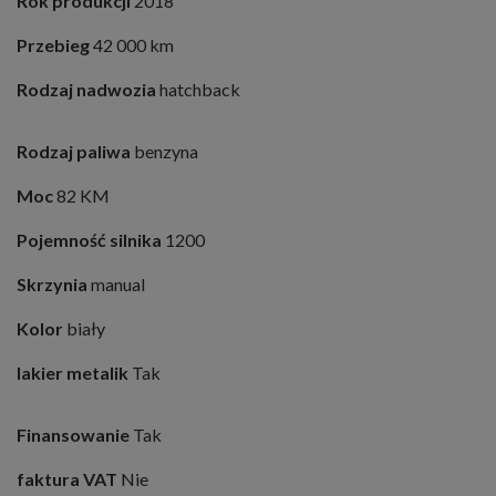
Rok produkcji
2018
Przebieg
42 000 km
Rodzaj nadwozia
hatchback
Rodzaj paliwa
benzyna
Moc
82 KM
Pojemność silnika
1200
Skrzynia
manual
Kolor
biały
lakier metalik
Tak
Finansowanie
Tak
faktura VAT
Nie