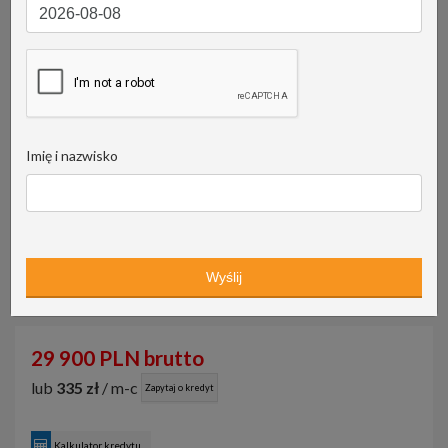
Imię i nazwisko
29 900 PLN brutto
lub
335 zł
/ m-c
Zapytaj o kredyt
Kalkulator kredytu