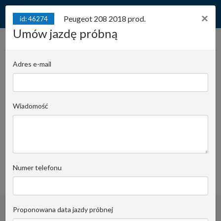
×
Peugeot 208 2018 prod.
id: 46274
Umów jazdę próbną
Peugeot 208 2018 prod.
Style, Manual, Facelifting
Adres e-mail
id: 46274
1.2 Benzyna 82KM,
Przebieg 42122km
Wiadomość
Juliana Konstantego Ordona 2A - biuro C |
Stanowisko:
1142
Rafał Wrzosek
Email do opiekuna
+48 519 022 448
Numer telefonu
obserwuj
Proponowana data jazdy próbnej