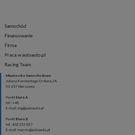
Samochód
Finansowanie
Firma
Praca w autoauto.pl
Racing Team
Miasteczko Samochodowe
Juliana Konstantego Ordona 2A
01-237 Warszawa
Punkt
biuro A
tel.: +48
E-mail: mg@autoauto.pl
Punkt
Biuro B
tel.: 602 255 857
E-mail: marcin@autoauto.pl