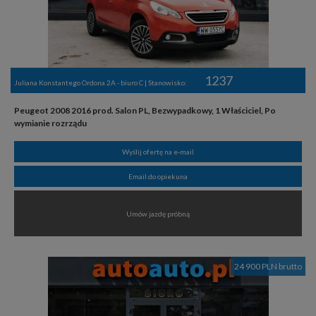
1237
Juliana Konstantego Ordona 2A - biuro C | Stanowisko:
Peugeot 2008 2016 prod. Salon PL, Bezwypadkowy, 1 Właściciel, Po
wymianie rozrządu
Wyślij ofertę na e-mail
Email do opiekuna
Umów jazdę próbną
24 900 PLN brutto