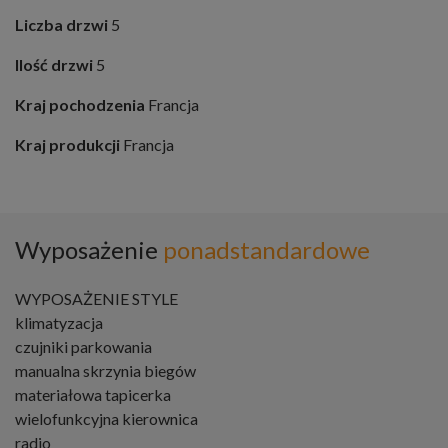
Liczba drzwi
5
Ilość drzwi
5
Kraj pochodzenia
Francja
Kraj produkcji
Francja
Wyposażenie
ponadstandardowe
WYPOSAŻENIE STYLE
klimatyzacja
czujniki parkowania
manualna skrzynia biegów
materiałowa tapicerka
wielofunkcyjna kierownica
radio