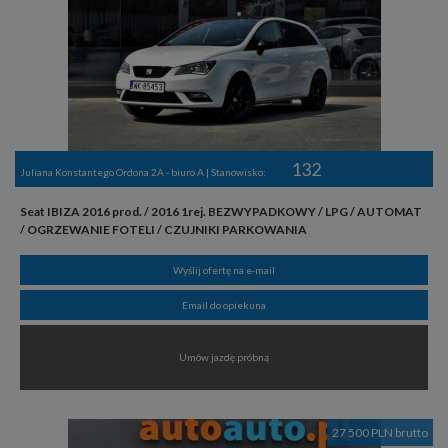
132
Juliana Konstantego Ordona 2A - biuro A | Stanowisko:
Seat IBIZA 2016 prod. / 2016 1rej. BEZWYPADKOWY / LPG / AUTOMAT
/ OGRZEWANIE FOTELI / CZUJNIKI PARKOWANIA
Wyślij ofertę na e-mail
Email do opiekuna
Umów jazdę próbną
27 500 PLN brutto