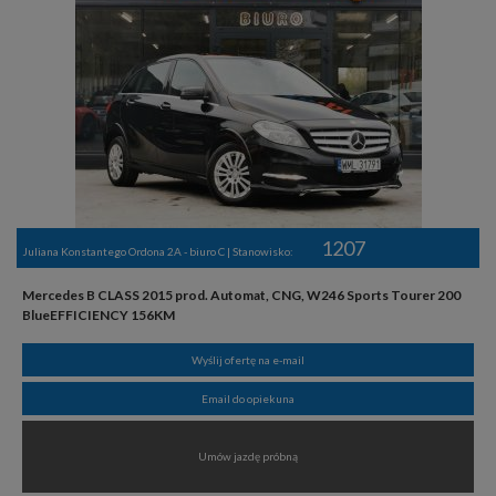
1207
Juliana Konstantego Ordona 2A - biuro C | Stanowisko:
Mercedes B CLASS 2015 prod. Automat, CNG, W246 Sports Tourer 200
BlueEFFICIENCY 156KM
Wyślij ofertę na e-mail
Email do opiekuna
Umów jazdę próbną