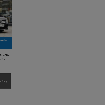
owisko:
t, CNG,
ENCY
próbną