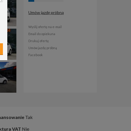
Umów jazdę próbną
Wyślij ofertę na e-mail
Email do opiekuna
Drukuj ofertę
Umów jazdę próbną
Facebook
nansowanie
Tak
ktura VAT
Nie