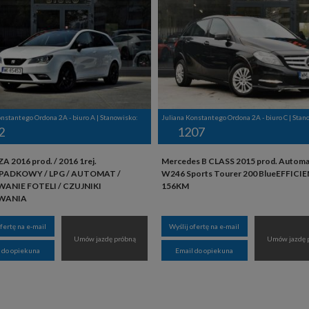
onstantego Ordona 2A - biuro A | Stanowisko:
Juliana Konstantego Ordona 2A - biuro C | Stan
2
1207
ZA 2016 prod. / 2016 1rej.
Mercedes B CLASS 2015 prod. Automa
ADKOWY / LPG / AUTOMAT /
W246 Sports Tourer 200 BlueEFFICI
ANIE FOTELI / CZUJNIKI
156KM
WANIA
ofertę na e-mail
Wyślij ofertę na e-mail
Umów jazdę próbną
Umów jazdę 
 do opiekuna
Email do opiekuna