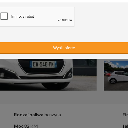
Rodzaj paliwa
benzyna
Fi
Moc
82 KM
fa