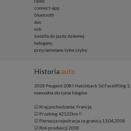
radio
connect-app
bluetooth
aux
usb
światła do jazdy dziennej
halogeny
przyciemniane tylne szyby
Historia
auto
2018 Peugeot 208 I Hatchback 5d Facelifting
manualna skrzynia biegów
☑ Kraj pochodzenia: Francja.
☑ Przebieg 42122km !!
☑ Pierwsza rejestracja za granicą 13.04.2018
☑ Rok produkcji 2018