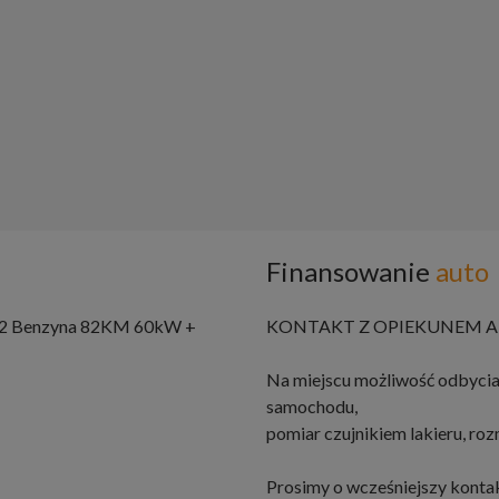
Finansowanie
auto
 1.2 Benzyna 82KM 60kW +
KONTAKT Z OPIEKUNEM AU
Na miejscu możliwość odbycia
samochodu,
pomiar czujnikiem lakieru, r
Prosimy o wcześniejszy konta