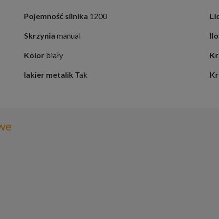
Pojemność silnika
1200
Li
Skrzynia
manual
Il
Kolor
biały
Kr
lakier metalik
Tak
Kr
we