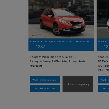
Juliana Konstantego Ordona 2A - biuro C | Stanowisko:
Juliana K
1237
13
Peugeot 2008 2016 prod. Salon PL,
Seat IBI
Bezwypadkowy, 1 Właściciel, Po wymianie
BEZWYP
rozrządu
OGRZEW
PARKO
Wyślij ofertę na e-mail
Wyślij 
Umów jazdę próbną
Email do opiekuna
Email