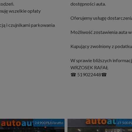
kodzeń.
dostępności auta.
muję wszelkie opłaty
Oferujemy usługę dostarczenia
ją i czujnikami parkowania
Możliwość zostawienia auta w 
Kupujący zwolniony z podatku
W sprawie bliższych informacj
WRZOSEK RAFAŁ
☎ 519022448☎
24 900 PLN brutto
27 500 P