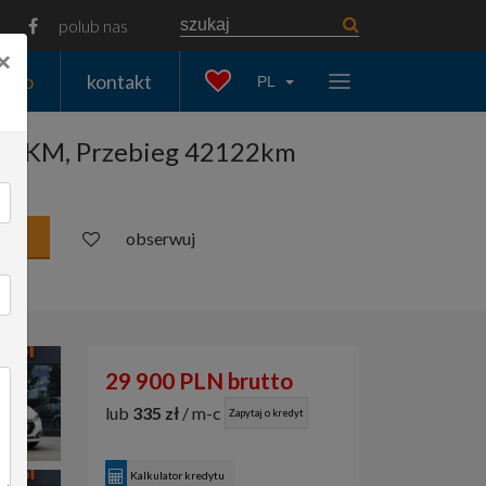
polub nas
×
auto
kontakt
PL
na 82KM, Przebieg 42122km
obserwuj
29 900 PLN brutto
lub
335 zł
/ m-c
Zapytaj o kredyt
Kalkulator kredytu