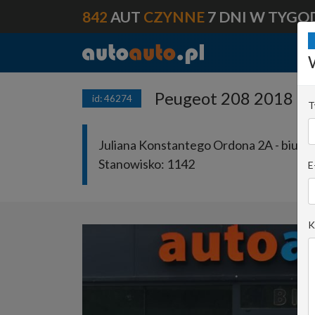
842
AUT
CZYNNE
7 DNI W TYGO
Peugeot 208 2018 pro
id: 46274
T
Juliana Konstantego Ordona 2A - biuro 
Stanowisko:
1142
E
K