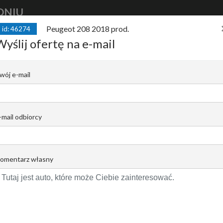
DNIU
Peugeot 208 2018 prod.
id: 46274
kup
auto
finansuj
auto
sprzedaj
Wyślij ofertę na e-mail
d. Style, Manual, Facelifting 1.2 Benzy
wój e-mail
C |
Rafał Wrzosek
Email do opiekuna
+48 519 022 448
-mail odbiorcy
omentarz własny