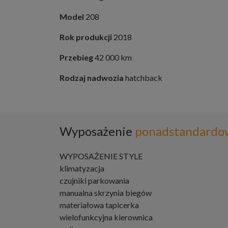
Model
208
Rok produkcji
2018
Przebieg
42 000 km
Rodzaj nadwozia
hatchback
Wyposażenie
ponadstandardo
WYPOSAŻENIE STYLE
klimatyzacja
czujniki parkowania
manualna skrzynia biegów
materiałowa tapicerka
wielofunkcyjna kierownica