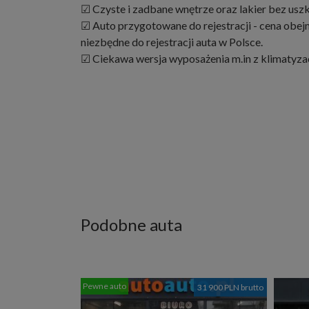
☑ Czyste i zadbane wnętrze oraz lakier bez usz
☑ Auto przygotowane do rejestracji - cena obej
niezbędne do rejestracji auta w Polsce.
☑ Ciekawa wersja wyposażenia m.in z klimatyzac
Podobne auta
Pewne auto
31 900 PLN brutto