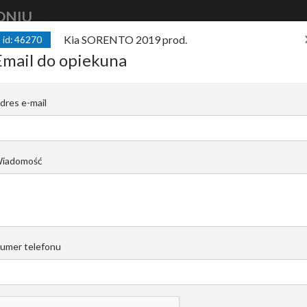
DNIU
Kia SORENTO 2019 prod.
id: 46270
kup
auto
finansuj
auto
sprzedaj
Email do opiekuna
od. 3.3 V6 290 KM * AWD * Automatyczna 
dres e-mail
dzeniowa
C |
Rafał Wrzosek
iadomość
Email do opiekuna
+48 519 022 448
umer telefonu