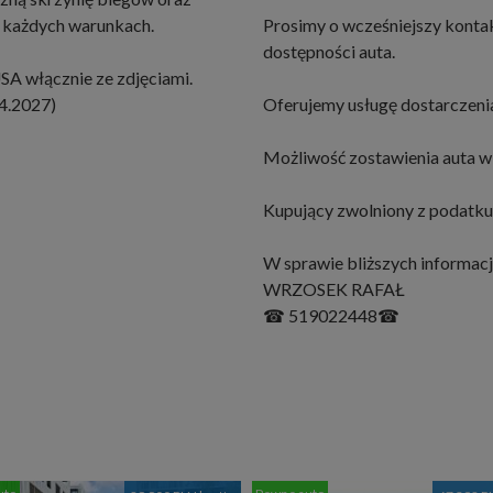
w każdych warunkach.
Prosimy o wcześniejszy konta
dostępności auta.
A włącznie ze zdjęciami.
4.2027)
Oferujemy usługę dostarczenia
Możliwość zostawienia auta w 
Kupujący zwolniony z podatku
W sprawie bliższych informacj
WRZOSEK RAFAŁ
☎ 519022448☎