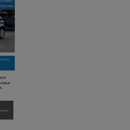
LN netto
LN brutto
nowisko:
019
Polska!
F-
próbną