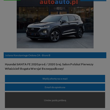
Juliana Konstantego Ordona 2A - Biuro B
Hyundai SANTA FE 2020 prod. / 2020 1rej. Salon Polska! Pierwszy
Właściciel! Bogata Wersja! Bezwypadkowy!
Wyślij ofertę na e-mail
Email do opiekuna
Umów jazdę próbną