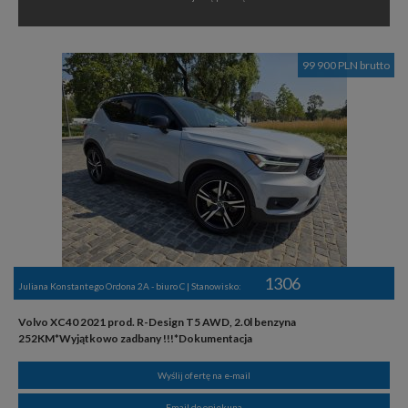
99 900 PLN brutto
1306
Juliana Konstantego Ordona 2A - biuro C | Stanowisko:
Volvo XC40 2021 prod. R-Design T5 AWD, 2.0l benzyna
252KM*Wyjątkowo zadbany !!!*Dokumentacja
Wyślij ofertę na e-mail
Email do opiekuna