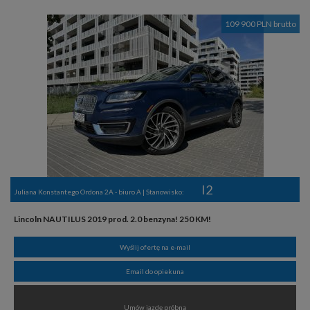
109 900 PLN brutto
I2
Juliana Konstantego Ordona 2A - biuro A | Stanowisko:
Lincoln NAUTILUS 2019 prod. 2.0 benzyna! 250 KM!
Wyślij ofertę na e-mail
Email do opiekuna
Umów jazdę próbną