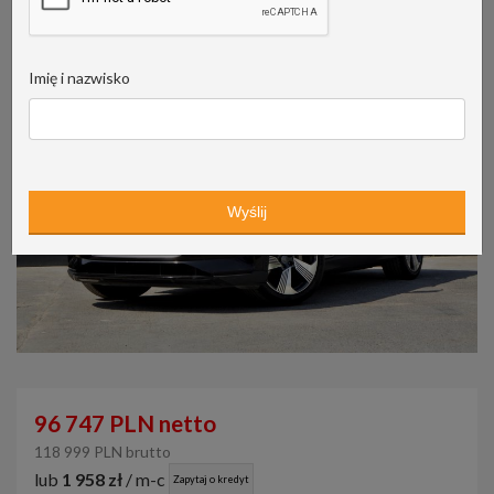
Imię i nazwisko
96 747 PLN netto
118 999 PLN brutto
lub
1 958 zł
/ m-c
Zapytaj o kredyt