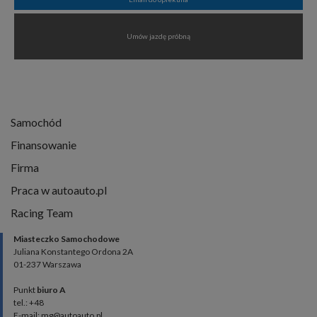
Umów jazdę próbną
Samochód
Finansowanie
Firma
Praca w autoauto.pl
Racing Team
Miasteczko Samochodowe
Juliana Konstantego Ordona 2A
01-237 Warszawa
Punkt
biuro A
tel.: +48
E-mail: mg@autoauto.pl