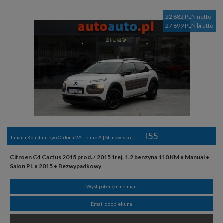
22 682 PLN netto
27 899 PLN brutto
I55
Juliana Konstantego Ordona 2A - biuro A | Stanowisko:
Citroen C4 Cactus 2015 prod. / 2015 1rej. 1.2 benzyna 110 KM • Manual •
Salon PL • 2015 • Bezwypadkowy
Wyślij ofertę na e-mail
Email do opiekuna