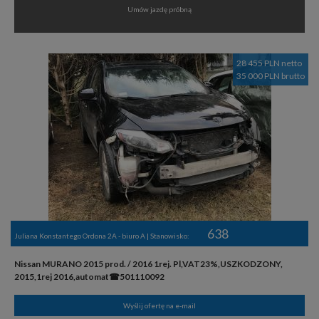
Umów jazdę próbną
28 455 PLN netto
35 000 PLN brutto
638
Juliana Konstantego Ordona 2A - biuro A | Stanowisko:
Nissan MURANO 2015 prod. / 2016 1rej. Pl,VAT23%,USZKODZONY,
2015,1rej 2016,automat☎501110092
Wyślij ofertę na e-mail