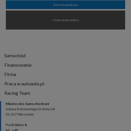
Email do opiekuna
Umów jazdę próbną
Samochód
Finansowanie
Firma
Praca w autoauto.pl
Racing Team
Miasteczko Samochodowe
Juliana Konstantego Ordona 2A
01-237 Warszawa
Punkt
biuro A
tel.: +48