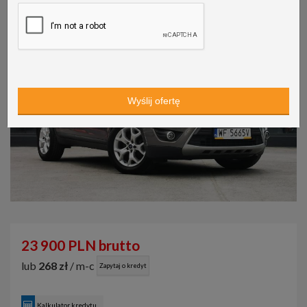
23 900 PLN brutto
lub
268 zł
/ m-c
Zapytaj o kredyt
Kalkulator kredytu