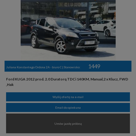
1449
Juliana Konstantego Ordona 2A - biuro C | Stanowisko:
Ford KUGA 2012 prod. 2.0 Duratorq TDCi 140KM, Manual,2 x Klucz, FWD
,Hak
Wyślij ofertę na e-mail
Email do opiekuna
Umów jazdę próbną