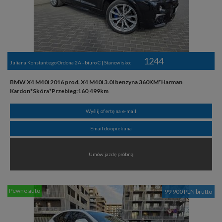
1244
Juliana Konstantego Ordona 2A - biuro C | Stanowisko:
BMW X4 M40i 2016 prod. X4 M40i 3.0l benzyna 360KM*Harman
Kardon*Skóra*Przebieg:160,499km
Wyślij ofertę na e-mail
Email do opiekuna
Umów jazdę próbną
Pewne auto
99 900 PLN brutto