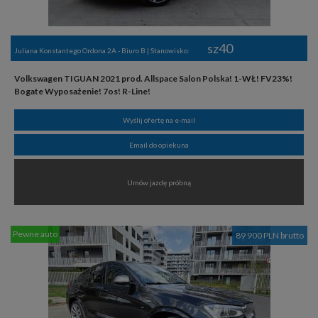
sz40
Juliana Konstantego Ordona 2A - Biuro B | Stanowisko:
Volkswagen TIGUAN 2021 prod. Allspace Salon Polska! 1-WŁ! FV23%!
Bogate Wyposażenie! 7os! R-Line!
Wyślij ofertę na e-mail
Email do opiekuna
Umów jazdę próbną
Pewne auto
89 900 PLN brutto