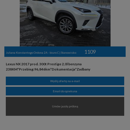
1109
Juliana Konstantego Ordona 2A - biuro C | Stanowisko:
Lexus NX 2017 prod. 300t Prestige 2,0l benzyna
238KM*Przebieg:96,846km*Dokumentacja*Zadbany
Wyślij ofertę na e-mail
Email do opiekuna
Umów jazdę próbną