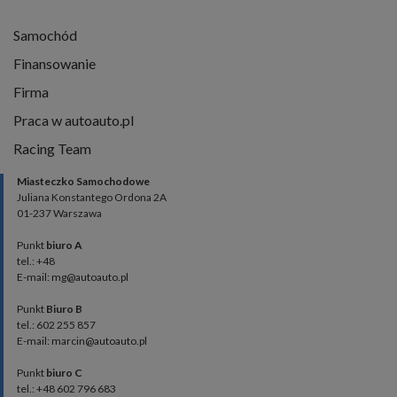
Samochód
Finansowanie
Firma
Praca w autoauto.pl
Racing Team
Miasteczko Samochodowe
Juliana Konstantego Ordona 2A
01-237 Warszawa
Punkt
biuro A
tel.: +48
E-mail: mg@autoauto.pl
Punkt
Biuro B
tel.: 602 255 857
E-mail: marcin@autoauto.pl
Punkt
biuro C
tel.: +48 602 796 683