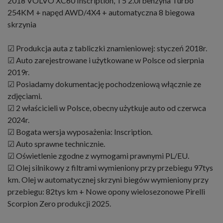
2018 VOLVO XC60 Inscription, T5 2.0l benzyna Turbo
254KM + napęd AWD/4X4 + automatyczna 8 biegowa
skrzynia
☑ Produkcja auta z tabliczki znamieniowej: styczeń 2018r.
☑ Auto zarejestrowane i użytkowane w Polsce od sierpnia
2019r.
☑ Posiadamy dokumentację pochodzeniową włącznie ze
zdjęciami.
☑ 2 właścicieli w Polsce, obecny użytkuje auto od czerwca
2024r.
☑ Bogata wersja wyposażenia: Inscription.
☑ Auto sprawne technicznie.
☑ Oświetlenie zgodne z wymogami prawnymi PL/EU.
☑ Olej silnikowy z filtrami wymieniony przy przebiegu 97tys
km. Olej w automatycznej skrzyni biegów wymieniony przy
przebiegu: 82tys km + Nowe opony wielosezonowe Pirelli
Scorpion Zero produkcji 2025.