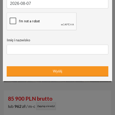
Imię i nazwisko
85 900 PLN brutto
lub
962 zł
/ m-c
Zapytaj o kredyt