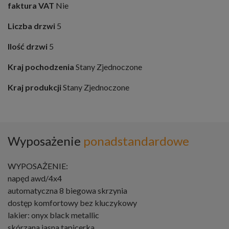
faktura VAT
Nie
Liczba drzwi
5
Ilość drzwi
5
Kraj pochodzenia
Stany Zjednoczone
Kraj produkcji
Stany Zjednoczone
Wyposażenie
ponadstandardowe
WYPOSAŻENIE:
napęd awd/4x4
automatyczna 8 biegowa skrzynia
dostęp komfortowy bez kluczykowy
lakier: onyx black metallic
skórzana jasna tapicerka