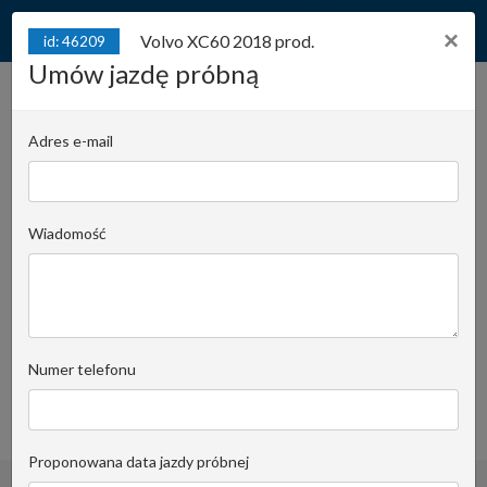
×
Volvo XC60 2018 prod.
id: 46209
Umów jazdę próbną
Volvo XC60 2018 prod.
Inscription, T5 2.0l benzyna
Adres e-mail
Turbo 254KM*Przebieg:
id: 46209
98,476km*Sprawny
technicznie
Wiadomość
Juliana Konstantego Ordona 2A - biuro C |
Stanowisko:
1220
Krzysztof Pomorski
Numer telefonu
Email do opiekuna
+48519022435
obserwuj
Proponowana data jazdy próbnej