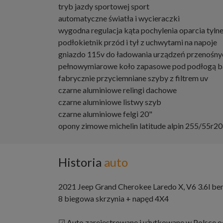
tryb jazdy sportowej sport
automatyczne światła i wycieraczki
wygodna regulacja kąta pochylenia oparcia tyln
podłokietnik przód i tył z uchwytami na napoje
gniazdo 115v do ładowania urządzeń przenośny
pełnowymiarowe koło zapasowe pod podłogą b
fabrycznie przyciemniane szyby z filtrem uv
czarne aluminiowe relingi dachowe
czarne aluminiowe listwy szyb
czarne aluminiowe felgi 20"
opony zimowe michelin latitude alpin 255/55r20
Historia
auto
2021 Jeep Grand Cherokee Laredo X, V6 3.6l 
8 biegowa skrzynia + napęd 4X4
☑ Auto zarejestrowane i użytkowane w Polsce o