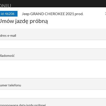
DNIU
Jeep GRAND CHEROKEE 2021 prod.
id: 46206
kup
auto
finansuj
auto
sprzedaj
Umów jazdę próbną
E 2021 prod. Laredo X, V6 3.6l benzy
dres e-mail
y
C |
Krzysztof Pomorski
iadomość
Email do opiekuna
+48519022435
umer telefonu
roponowana data jazdy próbnej