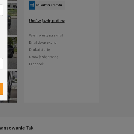
Kalkulator kredytu
Umów jazdę próbną
Wyślij ofertę na e-mail
Email do opiekuna
Drukuj ofertę
Umów jazdę próbną
Facebook
nansowanie
Tak