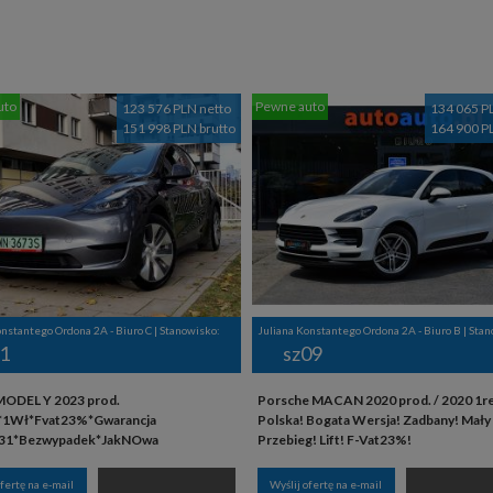
uto
Pewne auto
123 576 PLN netto
134 065 P
151 998 PLN brutto
164 900 P
onstantego Ordona 2A - Biuro C | Stanowisko:
Juliana Konstantego Ordona 2A - Biuro B | Sta
1
sz09
ODEL Y 2023 prod.
Porsche MACAN 2020 prod. / 2020 1rej
*1Wł*Fvat23%*Gwarancja
Polska! Bogata Wersja! Zadbany! Mały
031*Bezwypadek*JakNOwa
Przebieg! Lift! F-Vat23%!
ofertę na e-mail
Wyślij ofertę na e-mail