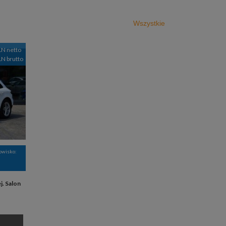
Wszystkie
LN netto
LN brutto
nowisko:
. Salon