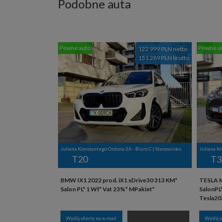
Podobne auta
Pewne auto
Pewne a
122 999 PLN netto
151 289 PLN brutto
Juliana Konstantego Ordona 2A - Biuro C | Stanowisko:
Juliana K
T20
T3
BMW IX1 2022 prod. iX1 xDrive30 313 KM*
TESLA M
Salon PL* 1 Wł* Vat 23%* MPakiet*
SalonPL
Tesla2
Wyślij ofertę na e-mail
Wyślij 