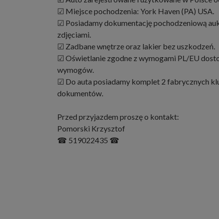
☑ Miejsce pochodzenia: York Haven (PA) USA.
☑ Posiadamy dokumentację pochodzeniową aukc
zdjęciami.
☑ Zadbane wnętrze oraz lakier bez uszkodzeń.
☑ Oświetlanie zgodne z wymogami PL/EU dost
wymogów.
☑ Do auta posiadamy komplet 2 fabrycznych k
dokumentów.
Przed przyjazdem proszę o kontakt:
Pomorski Krzysztof
☎ 519022435 ☎