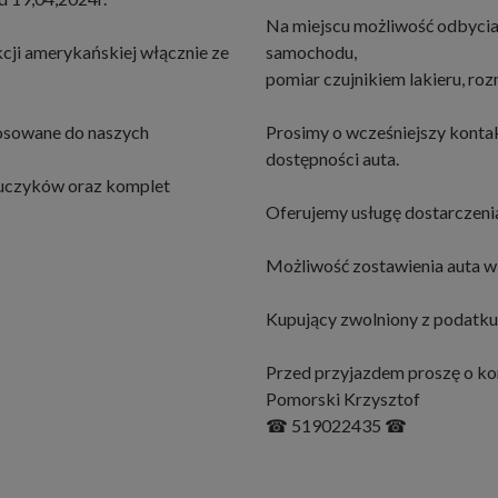
Na miejscu możliwość odbycia
ji amerykańskiej włącznie ze
samochodu,
pomiar czujnikiem lakieru, r
osowane do naszych
Prosimy o wcześniejszy konta
dostępności auta.
luczyków oraz komplet
Oferujemy usługę dostarczenia
Możliwość zostawienia auta w 
Kupujący zwolniony z podatku
Przed przyjazdem proszę o ko
Pomorski Krzysztof
☎ 519022435 ☎