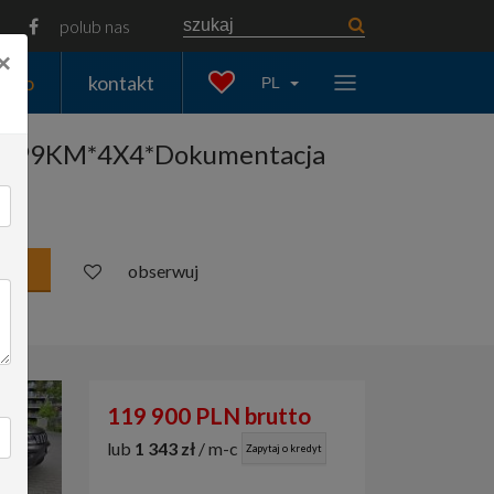
polub nas
×
auto
kontakt
PL
na 299KM*4X4*Dokumentacja
obserwuj
119 900 PLN brutto
lub
1 343 zł
/ m-c
Zapytaj o kredyt