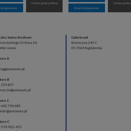
Umów jazdę próbną
Umów jazdę 
 do opiekuna
Email do opiekuna
czko Samochodowe
Galeria aut
 Konstantego Ordona 2A
Słoneczna 245 C
 Warszawa
05-506 Magdalenka
iuro A
8
 mg@autoauto.pl
iuro B
2 255 857
 marcin@autoauto.pl
iuro C
48 602 796 683
 piotr@autoauto.pl
iuro C
48 519-022-455