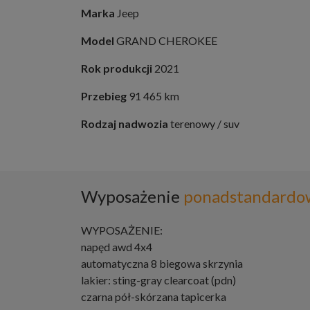
Marka
Jeep
Model
GRAND CHEROKEE
Rok produkcji
2021
Przebieg
91 465 km
Rodzaj nadwozia
terenowy / suv
Wyposażenie
ponadstandardo
WYPOSAŻENIE:
napęd awd 4x4
automatyczna 8 biegowa skrzynia
lakier: sting-gray clearcoat (pdn)
czarna pół-skórzana tapicerka