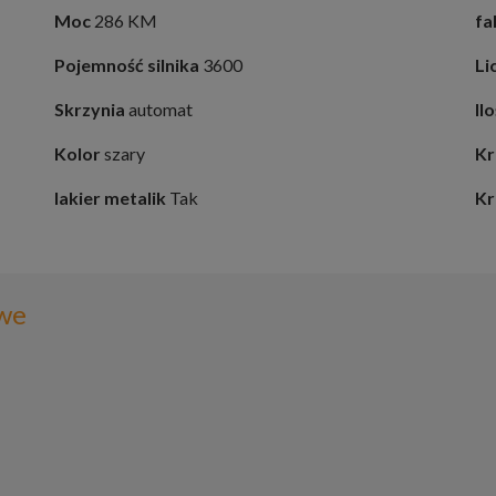
Moc
286 KM
fa
Pojemność silnika
3600
Li
Skrzynia
automat
Il
Kolor
szary
Kr
lakier metalik
Tak
Kr
we