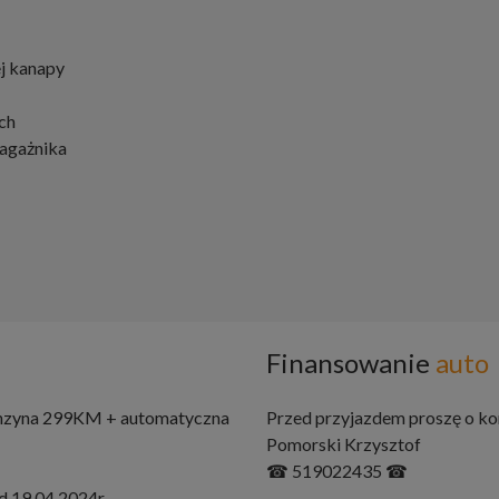
ej kanapy
ch
agażnika
Finansowanie
auto
benzyna 299KM + automatyczna
Przed przyjazdem proszę o ko
Pomorski Krzysztof
☎ 519022435 ☎
d 19,04,2024r.