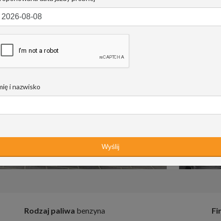
mię i nazwisko
Rodzaj paliwa
benzyna
Fi