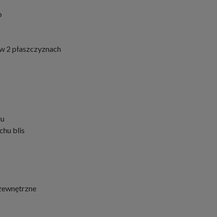
o
 w 2 płaszczyznach
iu
chu blis
 zewnętrzne