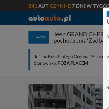
841
AUT
CZYNNE
7 DNI W TYGO
Jeep GRAND CHEROKE
A
id: 46206
pochodzenia*Zadban
Juliana Konstantego Ordona 2A - biuro 
W
Stanowisko:
POZA PLACEM
N
P