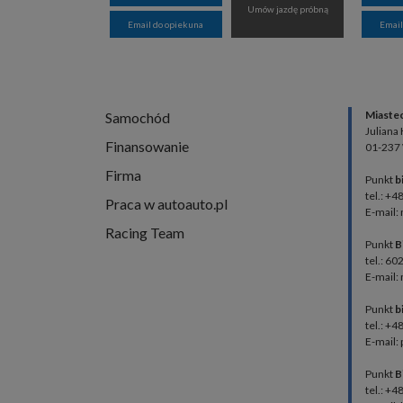
Umów jazdę próbną
Email do opiekuna
Email
Miaste
Samochód
Juliana
Finansowanie
01-237
Firma
Punkt
b
tel.: +4
Praca w autoauto.pl
E-mail:
Racing Team
Punkt
B
tel.: 60
E-mail:
Punkt
b
tel.: +
E-mail:
Punkt
B
tel.: +