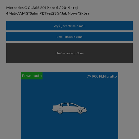
Mercedes C CLASS 2019 prod. / 2019 1rej.
4Matic*AMG*SalonPL*Fvat23%*Jak Nowy*Skóra
Wyślij ofertę na e-mail
Email do opiekuna
Umów jazdę próbną
Pewne auto
79 900 PLN brutto