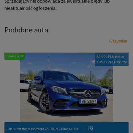
Sprzedający nie odpowiada za ewentualne błędy lub
nieaktualność ogłoszenia.
Podobne auta
Wszystkie
Pewne auto
85 999 PLN netto
105 779 PLN brutto
T8
Juliana Konstantego Ordona 2A - Biuro C | Stanowisko: