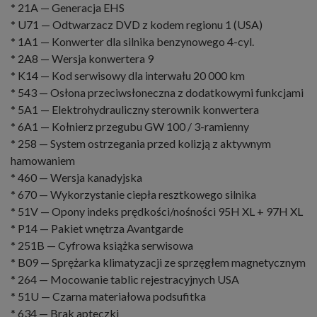
* 21A — Generacja EHS
* U71 — Odtwarzacz DVD z kodem regionu 1 (USA)
* 1A1 — Konwerter dla silnika benzynowego 4-cyl.
* 2A8 — Wersja konwertera 9
* K14 — Kod serwisowy dla interwału 20 000 km
* 543 — Osłona przeciwsłoneczna z dodatkowymi funkcjami
* 5A1 — Elektrohydrauliczny sterownik konwertera
* 6A1 — Kołnierz przegubu GW 100 / 3-ramienny
* 258 — System ostrzegania przed kolizją z aktywnym
hamowaniem
* 460 — Wersja kanadyjska
* 670 — Wykorzystanie ciepła resztkowego silnika
* 51V — Opony indeks prędkości/nośności 95H XL + 97H XL
* P14 — Pakiet wnętrza Avantgarde
* 251B — Cyfrowa książka serwisowa
* B09 — Sprężarka klimatyzacji ze sprzęgłem magnetycznym
* 264 — Mocowanie tablic rejestracyjnych USA
* 51U — Czarna materiałowa podsufitka
* 634 — Brak apteczki