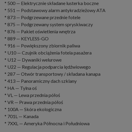
* 500 — Elektrycznie składane lusterka boczne
* 551 — Podstawowy alarm antykradzieżowy ATA
* 873 — Podgrzewane przednie fotele
* 875 — Podgrzewany system spryskiwaczy
* 876 — Pakiet oświetlenia wnętrza
* 889 — KEYLESS-GO
* 916 — Powiększony zbiornik paliwa
* U10 — Czujnik obciążenia fotela pasażera
* U12 — Dywaniki welurowe
* U22 — Regulacja podparcia lędźwiowego
* 287 — Otwór transportowy / składana kanapa
* 413 — Panoramiczny dach szklany
* HA — Tylna oś
* VL — Lewa przednia półoś
* VR — Prawa przednia półoś
* 100A — Skóra ekologiczna
* 701L — Kanada
* 7XXL — Ameryka Północna i Południowa