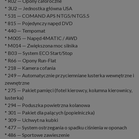
* R02 — Opony całoroczne
* 3U2 — Jednostka główna USA
* 531 — COMAND APS NTG5/NTG5.5
* 815 — Pojedynczy napęd DVD
* 440 — Tempomat
* M005 — Napęd 4MATIC / AWD
* M014 — Zwiększona moc silnika
* B03 — System ECO Start/Stop
* R66 — Opony Run-Flat
* 218 — Kamera cofania
* 249 — Automatycznie przyciemniane lusterka wewnętrzne i
zewnętrzne
* 275 — Pakiet pamięci (fotel kierowcy, kolumna kierownicy,
lusterka)
* 294 — Poduszka powietrzna kolanowa
* 301 — Pakiet dla palących (popielniczka)
* 309 — Uchwyt na kubki
* 477 — System ostrzegania o spadku ciśnienia w oponach
* 486 — Sportowe zawieszenie