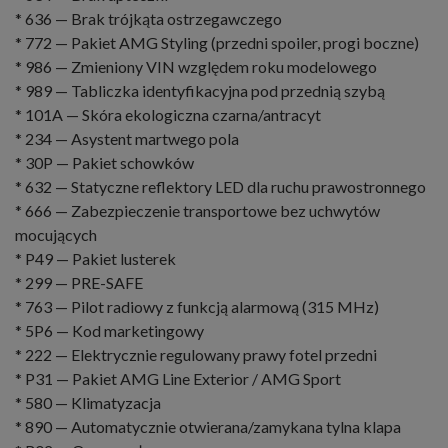
* 636 — Brak trójkąta ostrzegawczego
* 772 — Pakiet AMG Styling (przedni spoiler, progi boczne)
* 986 — Zmieniony VIN względem roku modelowego
* 989 — Tabliczka identyfikacyjna pod przednią szybą
* 101A — Skóra ekologiczna czarna/antracyt
* 234 — Asystent martwego pola
* 30P — Pakiet schowków
* 632 — Statyczne reflektory LED dla ruchu prawostronnego
* 666 — Zabezpieczenie transportowe bez uchwytów
mocujących
* P49 — Pakiet lusterek
* 299 — PRE-SAFE
* 763 — Pilot radiowy z funkcją alarmową (315 MHz)
* 5P6 — Kod marketingowy
* 222 — Elektrycznie regulowany prawy fotel przedni
* P31 — Pakiet AMG Line Exterior / AMG Sport
* 580 — Klimatyzacja
* 890 — Automatycznie otwierana/zamykana tylna klapa