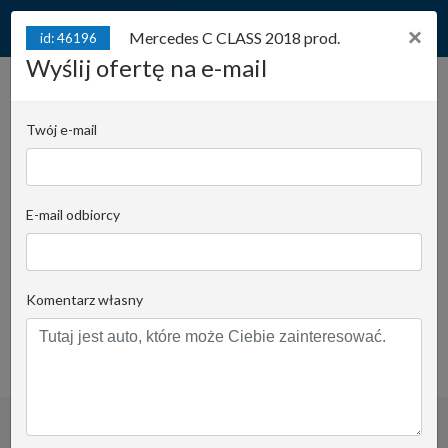
×
Mercedes C CLASS 2018 prod.
id: 46196
Wyślij ofertę na e-mail
Mercedes C CLASS 2018
prod. C300 245 km*
Twój e-mail
id: 46196
4MATIC* AMG LINE* Skóra*
Automat*
E-mail odbiorcy
Juliana Konstantego Ordona 2A - Biuro C |
Stanowisko:
1139
Komentarz własny
Krzysztof Kijewski
Email do opiekuna
+48 519 022 455
obserwuj