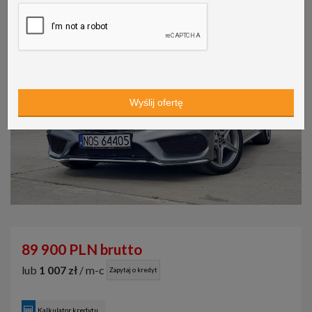
89 900 PLN brutto
lub
1 007 zł
/ m-c
Zapytaj o kredyt
Kalkulator kredytu