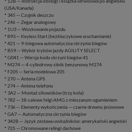
* 12B — Instrukcja obsługi i książka serwisowa po angielsku
(USA/Kanada)
* 345 — Czujnik deszczu
* 246 — Zegar analogowy
* 1U3 — Woskowanie pojazdu
* 893 — Keyless Start (bezkluczykowe uruchamianie)
* 421 — 9-biegowa automatyczna skrzynia biegów
* B59 — Wybór trybów jazdy AGILITY SELECT
* G041 — Wersja kodu skrzyni biegów 41
* M274 — 4-cylindrowy silnik benzynowy M274
* F205 — Seria modelowa 205
* 270 — Antena GPS
* 274 — Antena telefonu
* 3A2 — Montaż siłowników (trzy koła)
* 782 — 18-calowe felgi AMG z mieszanym ogumieniem
* 736 — Elementy wykończenia — czarne drewno jesionowe
* GA7 — Automatyczna skrzynia biegów
* 342B — Język zestawu wskaźników: amerykański angielski
* 725 — Chromowane relingi dachowe