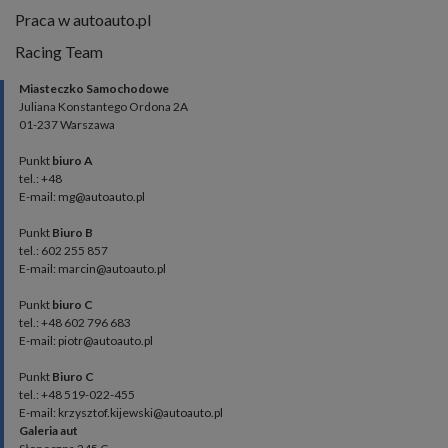
Praca w autoauto.pl
Racing Team
Miasteczko Samochodowe
Juliana Konstantego Ordona 2A
01-237 Warszawa
Punkt
biuro A
tel.: +48
E-mail: mg@autoauto.pl
Punkt
Biuro B
tel.: 602 255 857
E-mail: marcin@autoauto.pl
Punkt
biuro C
tel.: +48 602 796 683
E-mail: piotr@autoauto.pl
Punkt
Biuro C
tel.: +48 519-022-455
E-mail: krzysztof.kijewski@autoauto.pl
Galeria aut