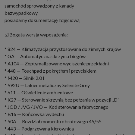
samochód sprowadzony z kanady
bezwypadkowy
posiadamy dokumentację zdjęciową
☑️ Bogata wersja wyposażenia:
* 824 — Klimatyzacja przystosowana do zimnych krajów
* GA — Automatyczna skrzynia biegów
* A104 — Zoptymalizowane wyciszenie przekładni
* 448 — Touchpad z pokrętłem i przyciskiem
* M20 — Silnik 2.0 l
* 992U — Lakier metaliczny Selenite Grey
* 611 — Oświetlenie ambientowe
* K27 — Sterowanie skrzynią bez pełzania w pozycji „D”
* JOD / JVG / JVO — Kod sterowania fabrycznego
* B16 — Końcówka wydechu
* 50A — Rozdział momentu obrotowego 45/55
* 443 — Podgrzewana kierownica