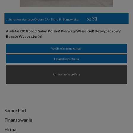
sz31
Juliana Konstantego Ordona 2A - Biuro B | Stanowisko:
Audi A6 2018 prod. Salon Polska! Pierwszy Właściciel! Bezwypadkowy!
Bogate Wyposażenie!
Wyślij ofertę na e-mail
Email do opiekuna
Umów jazdę próbną
Samochód
Finansowanie
Firma