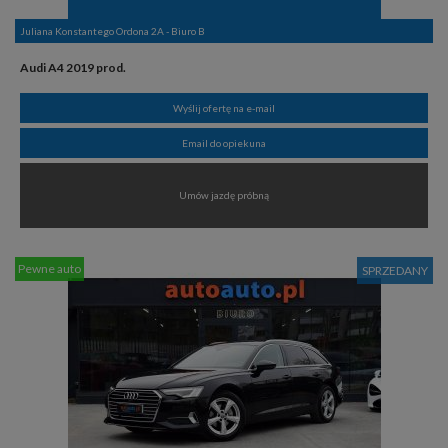
Juliana Konstantego Ordona 2A - Biuro B
Audi A4 2019 prod.
Wyślij ofertę na e-mail
Email do opiekuna
Umów jazdę próbną
Pewne auto
SPRZEDANY