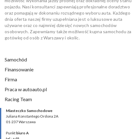
możliwość wykonania jazdy próbnej oraz dokładnej oceny stanu
pojazdu. Nasi konsultanci zapewniają profesjonalne doradztwo
oraz pomagają w dokonaniu rozsądnego wyboru auta. Każdego
dnia oferta naszej firmy uzupełniana jest o luksusowe auta
używane oraz co najmniej dziesięć nowych samochodów
osobowych. Zapewniamy także możliwość kupna samochodu za
gotówkę od osób z Warszawy i okolic.
Samochód
Finansowanie
Firma
Praca w autoauto.pl
Racing Team
Miasteczko Samochodowe
Juliana Konstantego Ordona 2A
01-237 Warszawa
Punkt
biuro A
tel.: +48