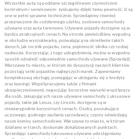
Wszystkie auta są poddane szczegółowym czynnościom
kontrolnym i serwisowym- zyskujemy dzięki temu pewność, iż są
one w pełni sprawne technicznie. Sprzedajemy również
przeznaczone do codziennego użytku, osobowe samochody
używane oraz auta terenowe. Używane pojazdy dostępne są w
bardzo atrakcyjnych cenach. Na stronie zamieściliśmy wygodną
w obsłudze wyszukiwarkę, pozwalającą na określenie takich
danych, jak rocznik pojazdu, cena, pojemność silnika czy rodzaj
nadwozia. Korzystając z tego udogodnienia, można w wygodny
sposób odnaleźć odpowiednie samochody używane (Sprzedaż).
Warszawa to miasto, w którym do dyspozycji naszych klientów
pozostają setki pojazdów najlepszych marek. Zapewniamy
kompleksową obsługę, pomagając w ubieganiu się o kredyty
oraz leasingi. Współpracujemy także z firmami
ubezpieczeniowymi, negocjując korzystne warunki współpracy
dla osób, zakupujących nasze używane samochody. Luksusowe
pojazdy, takie jak Lexus, czy Lincoln, dostępne są w
niewiarygodnie korzystnych cenach. Osoby, poszukujące
uczciwego, godnego zaufania sprzedawcy, często odwiedzają
nasze komisy samochodowe. Warszawa to miasto, w którym
działamy w trzech, doskonale zlokalizowanych punktach.
Sprzedając samochody luksusowe używane udostępniamy