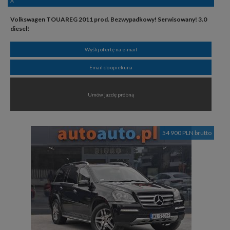
A
Volkswagen TOUAREG 2011 prod. Bezwypadkowy! Serwisowany! 3.0
diesel!
Wyślij ofertę na e-mail
Email do opiekuna
Umów jazdę próbną
54 900 PLN brutto