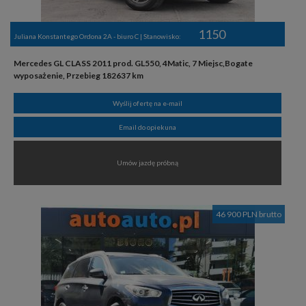
1150
Juliana Konstantego Ordona 2A - biuro C | Stanowisko:
Mercedes GL CLASS 2011 prod. GL550, 4Matic, 7 Miejsc,Bogate
wyposażenie, Przebieg 182637 km
Wyślij ofertę na e-mail
Email do opiekuna
Umów jazdę próbną
46 900 PLN brutto