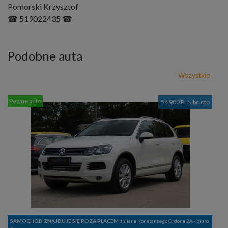
Pomorski Krzysztof
☎ 519022435 ☎
Podobne auta
Wszystkie
Pewne auto
54 900 PLN brutto
SAMOCHÓD ZNAJDUJE SIĘ POZA PLACEM
Juliana Konstantego Ordona 2A - biuro