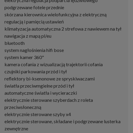
elektryczna regulacja podparcia lędźwiowego
podgrzewane fotele przednie
skórzana kierownica wielofunkcyjna z elektryczną
regulacją i pamięcią ustawień
klimatyzacja automatyczna 2 strefowa z nawiewem na tył
nawigacja z mapą pl/eu
bluetooth
system nagłośnienia hifi bose
system kamer 360"
kamera cofania z wizualizacją trajektorii cofania
czujniki parkowania przód i tył
reflektory bi-ksenonowe ze spryskiwaczami
światła przeciwmgielne przód i tył
automatyczne światła i wycieraczki
elektrycznie sterowane szyberdach z roleta
przeciwsłoneczną
elektrycznie sterowane szyby x4
elektrycznie sterowane, składane i podgrzewane lusterka
zewnętrzne