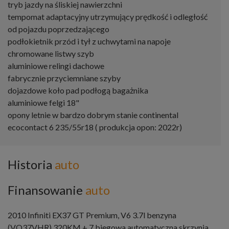
tryb jazdy na śliskiej nawierzchni
tempomat adaptacyjny utrzymujący prędkość i odległość
od pojazdu poprzedzającego
podłokietnik przód i tył z uchwytami na napoje
chromowane listwy szyb
aluminiowe relingi dachowe
fabrycznie przyciemniane szyby
dojazdowe koło pad podłogą bagażnika
aluminiowe felgi 18"
opony letnie w bardzo dobrym stanie continental
ecocontact 6 235/55r18 ( produkcja opon: 2022r)
Historia
auto
Finansowanie
auto
2010 Infiniti EX37 GT Premium, V6 3.7l benzyna
(VQ37VHR) 320KM + 7 biegowa automatyczna skrzynia