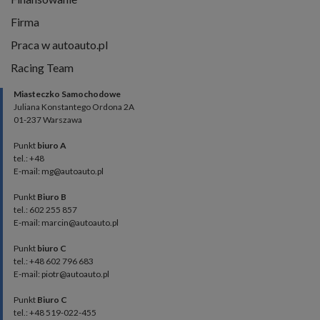
Firma
Praca w autoauto.pl
Racing Team
Miasteczko Samochodowe
Juliana Konstantego Ordona 2A
01-237 Warszawa
Punkt
biuro A
tel.: +48
E-mail: mg@autoauto.pl
Punkt
Biuro B
tel.: 602 255 857
E-mail: marcin@autoauto.pl
Punkt
biuro C
tel.: +48 602 796 683
E-mail: piotr@autoauto.pl
Punkt
Biuro C
tel.: +48 519-022-455