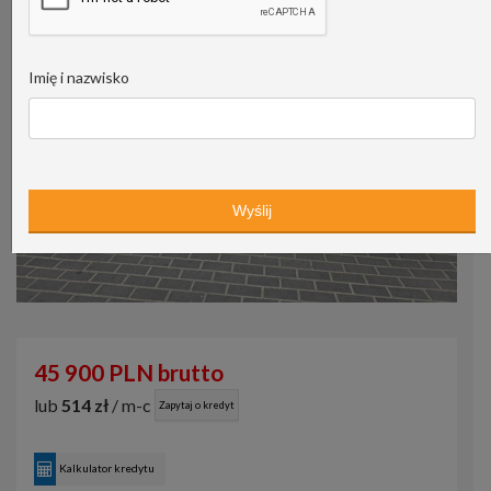
Imię i nazwisko
45 900 PLN brutto
lub
514 zł
/ m-c
Zapytaj o kredyt
Kalkulator kredytu