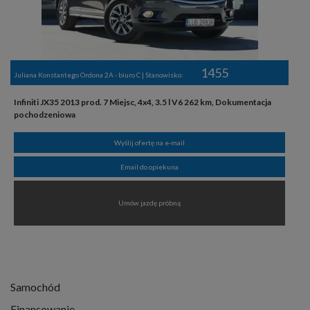
1455
Juliana Konstantego Ordona 2A - biuro C | Stanowisko:
Infiniti JX35 2013 prod. 7 Miejsc, 4x4, 3.5 l V6 262 km, Dokumentacja
pochodzeniowa
Wyślij ofertę na e-mail
Email do opiekuna
Umów jazdę próbną
Samochód
Finansowanie