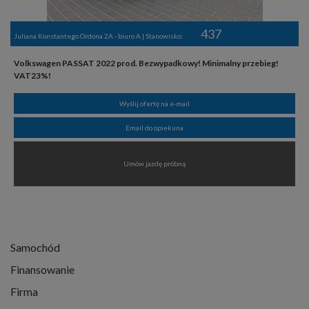
437
Juliana Konstantego Ordona 2A - biuro A | Stanowisko:
Volkswagen PASSAT 2022 prod. Bezwypadkowy! Minimalny przebieg!
VAT23%!
Wyślij ofertę na e-mail
Email do opiekuna
Umów jazdę próbną
Samochód
Finansowanie
Firma