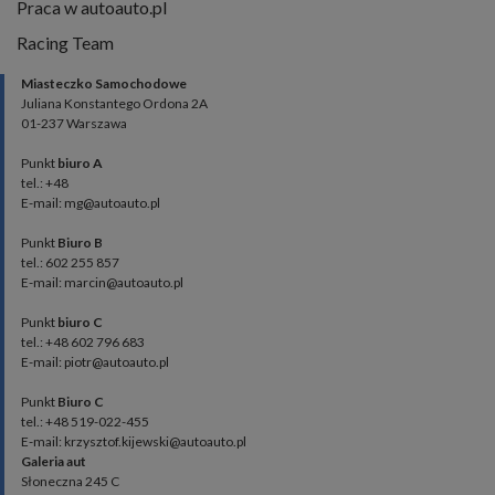
Praca w autoauto.pl
Racing Team
Miasteczko Samochodowe
Juliana Konstantego Ordona 2A
01-237 Warszawa
Punkt
biuro A
tel.: +48
E-mail: mg@autoauto.pl
Punkt
Biuro B
tel.: 602 255 857
E-mail: marcin@autoauto.pl
Punkt
biuro C
tel.: +48 602 796 683
E-mail: piotr@autoauto.pl
Punkt
Biuro C
tel.: +48 519-022-455
E-mail: krzysztof.kijewski@autoauto.pl
Galeria aut
Słoneczna 245 C