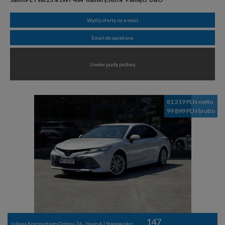
Wyślij ofertę na e-mail
Email do opiekuna
Umów jazdę próbną
81 219 PLN netto
99 899 PLN brutto
147
Juliana Konstantego Ordona 2A - biuro A | Stanowisko: