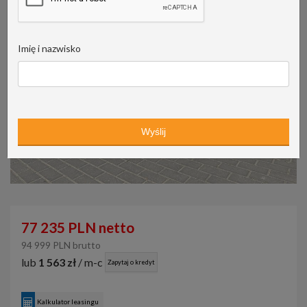
Imię i nazwisko
77 235 PLN netto
94 999 PLN brutto
lub
1 563 zł
/ m-c
Zapytaj o kredyt
Kalkulator leasingu