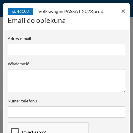
×
Volkswagen PASSAT 2023 prod.
id: 46108
Email do opiekuna
Volkswagen PASSAT 2023
prod. Bezwypadkowy!
id: 46108
Adres e-mail
VAT23%!
Juliana Konstantego Ordona 2A - biuro A |
Wiadomość
Stanowisko:
431
Piotr Kaczorowski
Email do opiekuna
+48 501 11 00 97
obserwuj
Numer telefonu