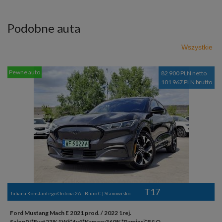
Podobne auta
Wszystkie
Pewne auto
82 900 PLN netto
101 967 PLN brutto
T17
Juliana Konstantego Ordona 2A - Biuro C | Stanowisko:
Ford Mustang Mach E 2021 prod. / 2022 1rej.
SalonPL*Fvat23%1Wł*4x4*Kamery360%*Pamięci*B&O