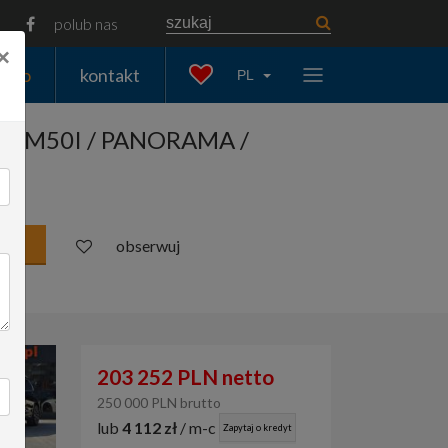
polub nas
×
auto
kontakt
PL
 / M50I / PANORAMA /
obserwuj
203 252 PLN netto
250 000 PLN brutto
lub
4 112 zł
/ m-c
Zapytaj o kredyt