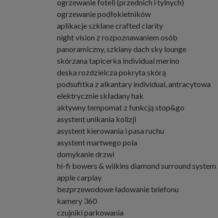
ogrzewanie foteli (przednich i tylnych)
ogrzewanie podłokietników
aplikacje szklane crafted clarity
night vision z rozpoznawaniem osób
panoramiczny, szklany dach sky lounge
skórzana tapicerka individual merino
deska rozdzielcza pokryta skórą
podsufitka z alkantary individual, antracytowa
elektrycznie składany hak
aktywny tempomat z funkcją stop&go
asystent unikania kolizji
asystent kierowania i pasa ruchu
asystent martwego pola
domykanie drzwi
hi-fi bowers & wilkins diamond surround system
apple carplay
bezprzewodowe ładowanie telefonu
kamery 360
czujniki parkowania