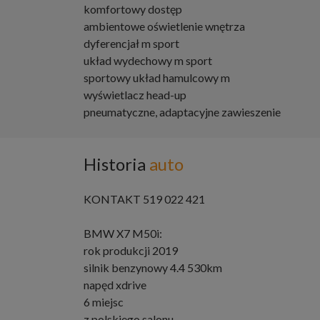
komfortowy dostęp
ambientowe oświetlenie wnętrza
dyferencjał m sport
układ wydechowy m sport
sportowy układ hamulcowy m
wyświetlacz head-up
pneumatyczne, adaptacyjne zawieszenie
Historia
auto
KONTAKT 519 022 421
BMW X7 M50i:
rok produkcji 2019
silnik benzynowy 4.4 530km
napęd xdrive
6 miejsc
z polskiego salonu