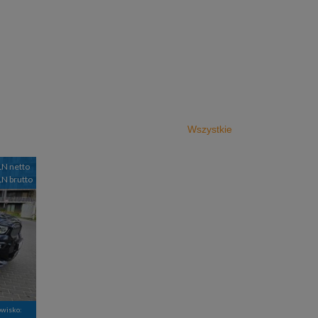
Wszystkie
LN netto
LN brutto
owisko: