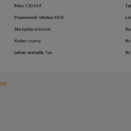
Moc
530 KM
fa
Pojemność silnika
4400
Li
Skrzynia
automat
Il
Kolor
czarny
Kr
lakier metalik
Tak
Kr
we