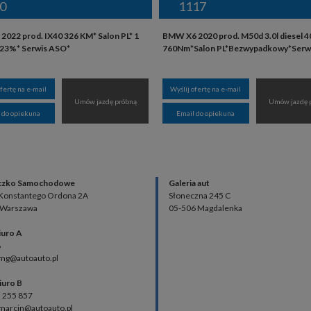
0
1117
2022 prod. IX40 326 KM* Salon PL* 1
BMW X6 2020 prod. M50d 3.0l diesel 
 23%* Serwis ASO*
760Nm*Salon PL*Bezwypadkowy*Serw
ofertę na e-mail
Wyślij ofertę na e-mail
Umów jazdę próbną
Umów jazdę 
 do opiekuna
Email do opiekuna
czko Samochodowe
Galeria aut
 Konstantego Ordona 2A
Słoneczna 245 C
 Warszawa
05-506 Magdalenka
iuro A
8
 mg@autoauto.pl
iuro B
2 255 857
 marcin@autoauto.pl