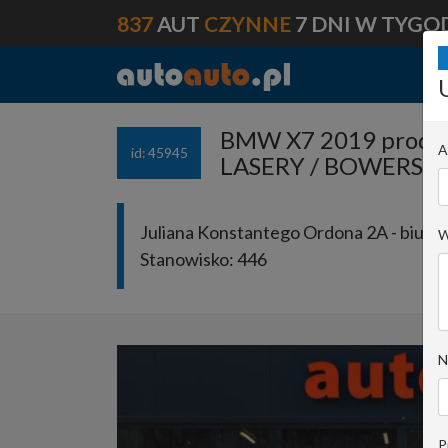
837
AUT
CZYNNE
7 DNI W TYGO
BMW X7 2019 prod. 
A
id: 45945
LASERY / BOWERS&
Juliana Konstantego Ordona 2A - biuro 
W
Stanowisko:
446
N
P