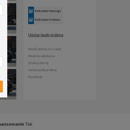
Kalkulator leasingu
Kalkulator kredytu
Umów jazdę próbną
Wyślij ofertę na e-mail
Email do opiekuna
Drukuj ofertę
Umów jazdę próbną
Facebook
nansowanie
Tak