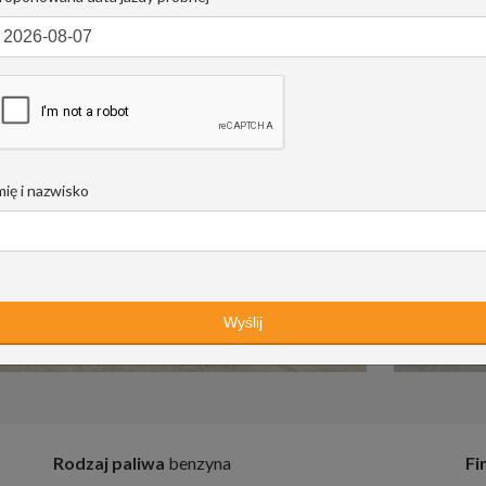
mię i nazwisko
Rodzaj paliwa
benzyna
Fi