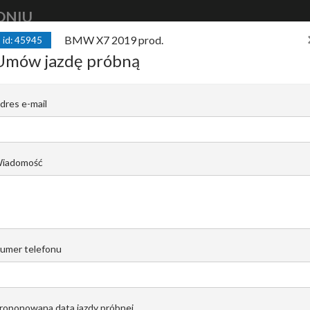
DNIU
BMW X7 2019 prod.
id: 45945
kup
auto
finansuj
auto
sprzedaj
Umów jazdę próbną
/ 2019 1rej. SALON PL / BEZWYPADKOWY
dres e-mail
WILKINS
A |
Igor Karolak
iadomość
Email do opiekuna
+48 519 022 421
umer telefonu
roponowana data jazdy próbnej