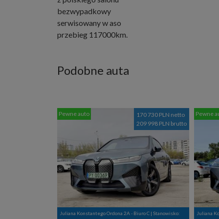
bezwypadkowy
serwisowany w aso
przebieg 117000km.
Podobne auta
Pewne auto
Pewne a
170 730 PLN netto
209 998 PLN brutto
Juliana Konstantego Ordona 2A - Biuro C | Stanowisko:
Juliana K