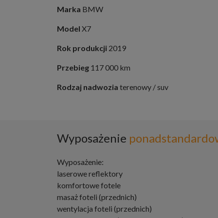
Marka
BMW
Model
X7
Rok produkcji
2019
Przebieg
117 000 km
Rodzaj nadwozia
terenowy / suv
Wyposażenie
ponadstandardo
Wyposażenie:
laserowe reflektory
komfortowe fotele
masaż foteli (przednich)
wentylacja foteli (przednich)