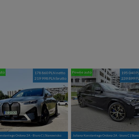
uto
Pewne auto
178 860 PLN netto
195 040 P
219 998 PLN brutto
239 899 P
onstantego Ordona 2A - Biuro C | Stanowisko:
Juliana Konstantego Ordona 2A - biuro C | Stan