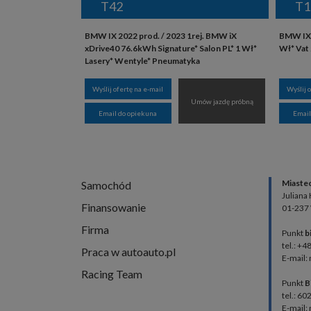
T42
T1
BMW IX 2022 prod. / 2023 1rej. BMW iX
BMW IX 
xDrive40 76.6kWh Signature* Salon PL* 1 Wł*
Wł* Vat
Lasery* Wentyle* Pneumatyka
Wyślij ofertę na e-mail
Wyślij 
Umów jazdę próbną
Email do opiekuna
Email
Miaste
Samochód
Juliana
Finansowanie
01-237
Firma
Punkt
b
tel.: +4
Praca w autoauto.pl
E-mail:
Racing Team
Punkt
B
tel.: 60
E-mail: