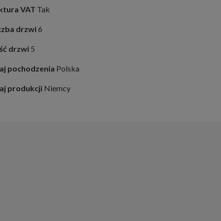
ktura VAT
Tak
czba drzwi
6
ość drzwi
5
aj pochodzenia
Polska
aj produkcji
Niemcy