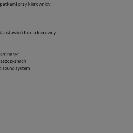
opatkami przy kierownicy
ią ustawień fotela kierowcy
em na tył
płaszczyznach
nd sound system