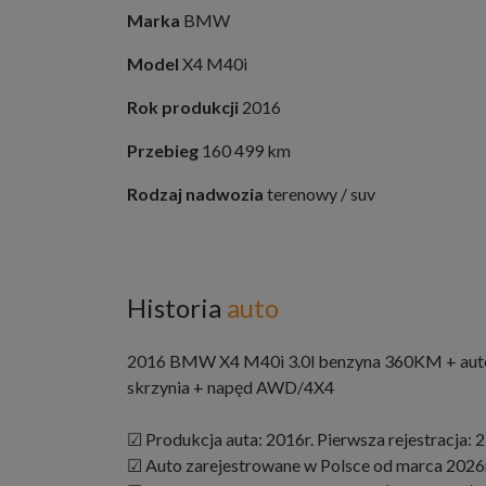
Marka
BMW
Model
X4 M40i
Rok produkcji
2016
Przebieg
160 499 km
Rodzaj nadwozia
terenowy / suv
Historia
auto
2016 BMW X4 M40i 3.0l benzyna 360KM + aut
skrzynia + napęd AWD/4X4
☑ Produkcja auta: 2016r. Pierwsza rejestracja: 
☑ Auto zarejestrowane w Polsce od marca 2026r