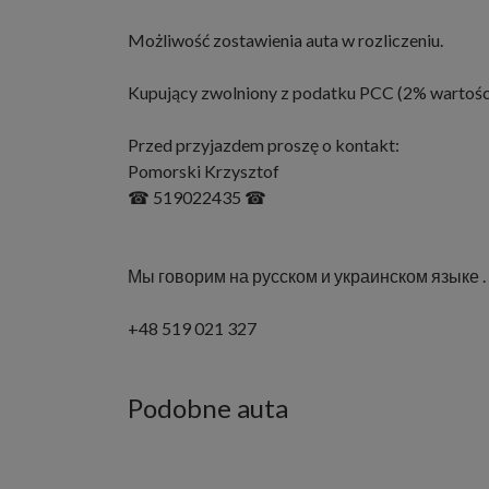
Możliwość zostawienia auta w rozliczeniu.
Kupujący zwolniony z podatku PCC (2% wartości
Przed przyjazdem proszę o kontakt:
Pomorski Krzysztof
☎ 519022435 ☎
Мы говорим на русском и украинском языке .
+48 519 021 327
Podobne auta