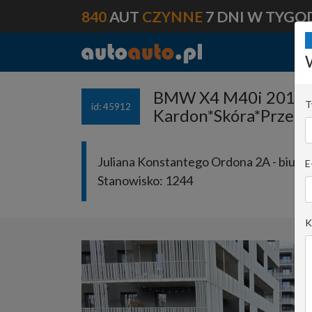
840
AUT
CZYNNE
7 DNI W TYGO
BMW X4 M40i 2016 p
T
id: 45912
Kardon*Skóra*Przeb
Juliana Konstantego Ordona 2A - biuro 
E
Stanowisko:
1244
K