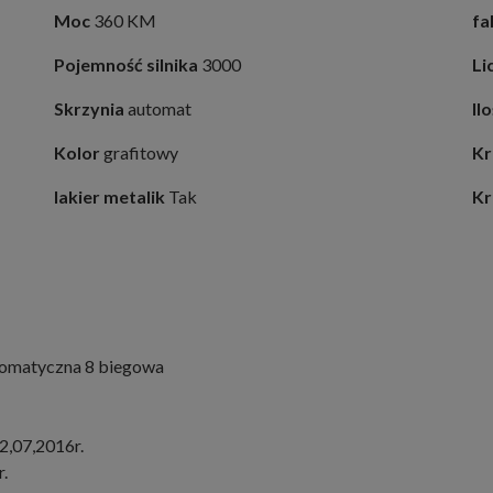
Moc
360 KM
fa
Pojemność silnika
3000
Li
Skrzynia
automat
Il
Kolor
grafitowy
Kr
lakier metalik
Tak
Kr
omatyczna 8 biegowa
22,07,2016r.
.