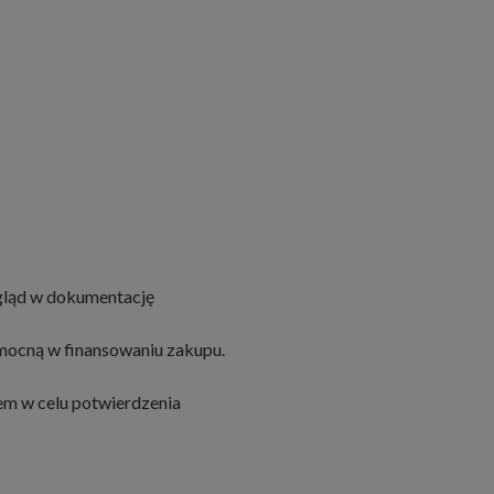
wgląd w dokumentację
mocną w finansowaniu zakupu.
em w celu potwierdzenia