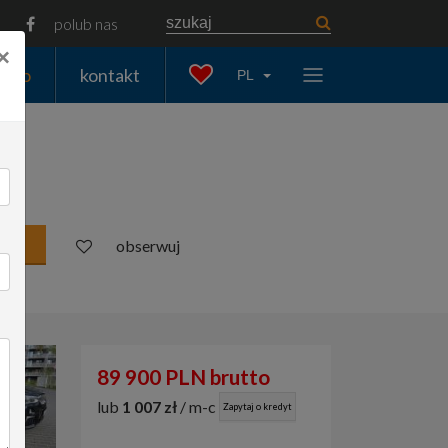
polub nas
×
auto
kontakt
PL
an
obserwuj
89 900 PLN brutto
lub
1 007 zł
/ m-c
Zapytaj o kredyt