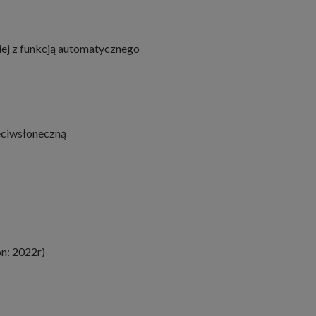
niej z funkcją automatycznego
zeciwsłoneczną
on: 2022r)