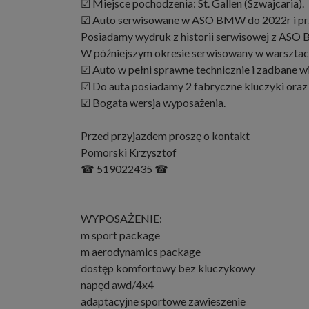
☑ Miejsce pochodzenia: St. Gallen (Szwajcaria).
☑ Auto serwisowane w ASO BMW do 2022r i prz
Posiadamy wydruk z historii serwisowej z ASO
W późniejszym okresie serwisowany w warsztaci
☑ Auto w pełni sprawne technicznie i zadbane wi
☑ Do auta posiadamy 2 fabryczne kluczyki ora
☑ Bogata wersja wyposażenia.
Przed przyjazdem proszę o kontakt
Pomorski Krzysztof
☎ 519022435 ☎
WYPOSAŻENIE:
m sport package
m aerodynamics package
dostęp komfortowy bez kluczykowy
napęd awd/4x4
adaptacyjne sportowe zawieszenie