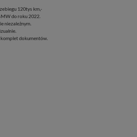
ebiegu 120tys km,-
 BMW do roku 2022.
e niezależnym.
zualnie.
z komplet dokumentów.