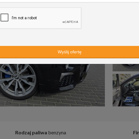
Rodzaj paliwa
benzyna
Fi