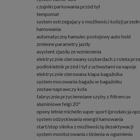
czujniki parkowania przód tył
tempomat
system ostrzegający o możliwości kolizji przed
hamowania
automatyczny hamulec postojowy auto hold
zmienne parametry jazdy
asystent zjazdu ze wzniesienia
elektrycznie sterowany szyberdach z roleta pr
podłokietnik przód i tył z uchwytami na napoje
elektrycznie sterowana klapa bagażnika
system mocowania bagażu w bagażniku
zestaw naprawczy koła
fabrycznie przyciemniane szyby z filtrem uv
aluminiowe felgi 20"
opony letnie michelin super sport (produkcja op
system odzyskiwania energii hamowania
start/stop silnika z możliwością dezaktywacji
system monitorowania ciśnienia w ogumieniu