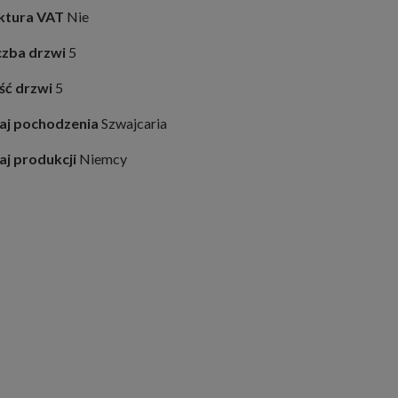
ktura VAT
Nie
czba drzwi
5
ość drzwi
5
aj pochodzenia
Szwajcaria
aj produkcji
Niemcy