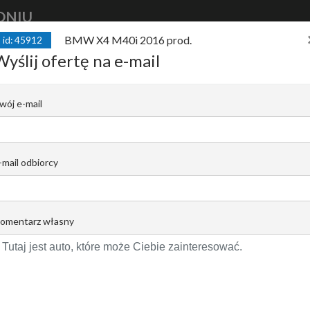
DNIU
BMW X4 M40i 2016 prod.
id: 45912
kup
auto
finansuj
auto
sprzedaj
Wyślij ofertę na e-mail
rod. X4 M40i 3.0l benzyna 360KM*Harm
wój e-mail
ieg:160,499km
C |
Krzysztof Pomorski
-mail odbiorcy
Email do opiekuna
+48519022435
omentarz własny