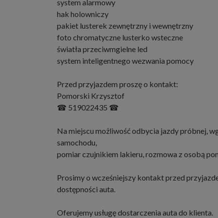
system alarmowy
hak holowniczy
pakiet lusterek zewnętrzny i wewnętrzny
foto chromatyczne lusterko wsteczne
światła przeciwmgielne led
system inteligentnego wezwania pomocy
Przed przyjazdem proszę o kontakt:
Pomorski Krzysztof
☎ 519022435 ☎
Na miejscu możliwość odbycia jazdy próbnej, 
samochodu,
pomiar czujnikiem lakieru, rozmowa z osobą po
Prosimy o wcześniejszy kontakt przed przyjazd
dostępności auta.
Oferujemy usługę dostarczenia auta do klienta.