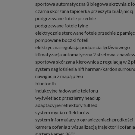
sportowa automatyczna 8 biegowa skrzynia z ł
czarna skórzana tapicerka przeszyta białą nicią
podgrzewane fotele przednie
podgrzewane fotele tylne
elektrycznie sterowane fotele przednie z pamięc
pompowane boczki foteli
elektryczna regulacja podparcia lędźwiowego
klimatyzacja automatyczna 2 strefowa z nawiew
sportowa skórzana kierownica z regulacją w 2 
system nagłośnienia hifi harman/kardon surrou
nawigacja z mapą pl/eu
bluetooth
indukcyjne ładowanie telefonu
wyświetlacz przezierny head up
adaptacyjne reflektory full led
system mycia reflektorów
system informujący o ograniczeniach prędkości
kamera cofania z wizualizacją trajektorii cofania
system kamer 360"