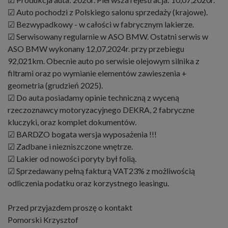
☑ Auto pochodzi z Polskiego salonu sprzedaży (krajowe).
☑ Bezwypadkowy - w całości w fabrycznym lakierze.
☑ Serwisowany regularnie w ASO BMW. Ostatni serwis w
ASO BMW wykonany 12,07,2024r. przy przebiegu
92,021km. Obecnie auto po serwisie olejowym silnika z
filtrami oraz po wymianie elementów zawieszenia +
geometria (grudzień 2025).
☑ Do auta posiadamy opinie techniczną z wyceną
rzeczoznawcy motoryzacyjnego DEKRA, 2 fabryczne
kluczyki, oraz komplet dokumentów.
☑ BARDZO bogata wersja wyposażenia !!!
☑ Zadbane i niezniszczone wnętrze.
☑ Lakier od nowości poryty był folią.
☑ Sprzedawany pełną fakturą VAT23% z możliwością
odliczenia podatku oraz korzystnego leasingu.
Przed przyjazdem proszę o kontakt
Pomorski Krzysztof