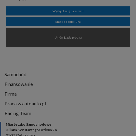
Wyślij ofertę na e-mail
Email do opiekuna
Umów jazdę próbną
Samochód
Finansowanie
Firma
Praca w autoauto.pl
Racing Team
Miasteczko Samochodowe
Juliana Konstantego Ordona 2A
01-237 Warszawa