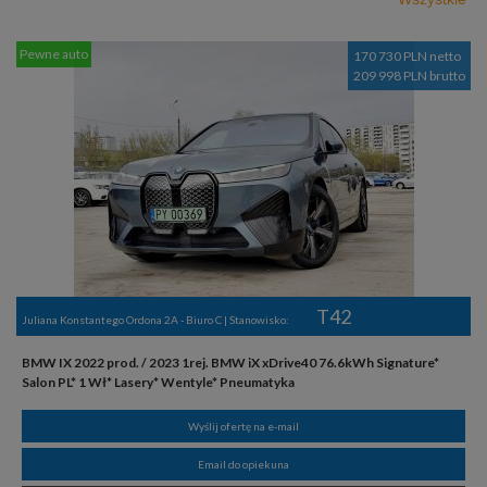
Pewne auto
170 730 PLN netto
209 998 PLN brutto
T42
Juliana Konstantego Ordona 2A - Biuro C | Stanowisko:
BMW IX 2022 prod. / 2023 1rej. BMW iX xDrive40 76.6kWh Signature*
Salon PL* 1 Wł* Lasery* Wentyle* Pneumatyka
Wyślij ofertę na e-mail
Email do opiekuna