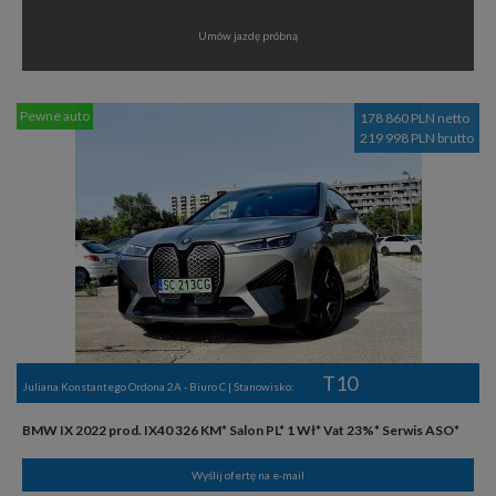
Umów jazdę próbną
Pewne auto
178 860 PLN netto
219 998 PLN brutto
T10
Juliana Konstantego Ordona 2A - Biuro C | Stanowisko:
BMW IX 2022 prod. IX40 326 KM* Salon PL* 1 Wł* Vat 23%* Serwis ASO*
Wyślij ofertę na e-mail