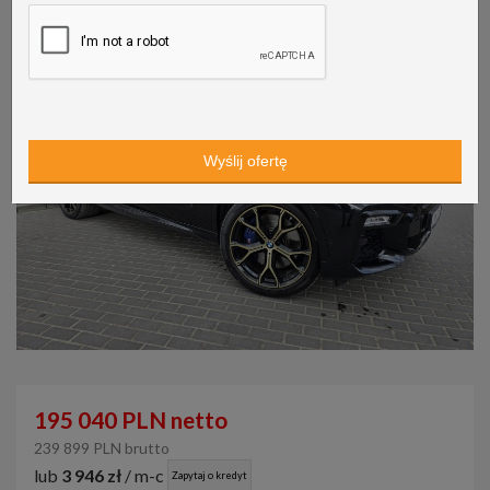
195 040 PLN netto
239 899 PLN brutto
lub
3 946 zł
/ m-c
Zapytaj o kredyt