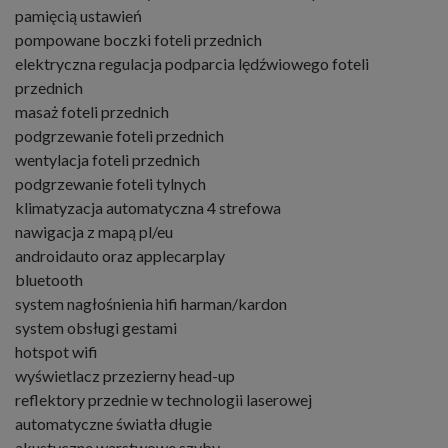
pamięcią ustawień
pompowane boczki foteli przednich
elektryczna regulacja podparcia lędźwiowego foteli
przednich
masaż foteli przednich
podgrzewanie foteli przednich
wentylacja foteli przednich
podgrzewanie foteli tylnych
klimatyzacja automatyczna 4 strefowa
nawigacja z mapą pl/eu
androidauto oraz applecarplay
bluetooth
system nagłośnienia hifi harman/kardon
system obsługi gestami
hotspot wifi
wyświetlacz przezierny head-up
reflektory przednie w technologii laserowej
automatyczne światła długie
akustyczne warstwowe szyby