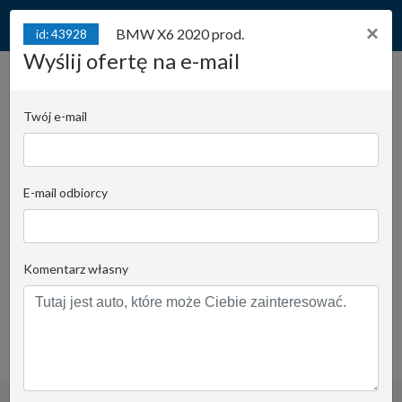
×
BMW X6 2020 prod.
id: 43928
Wyślij ofertę na e-mail
BMW X6 2020 prod. M50d
3.0l diesel 400KM
Twój e-mail
760Nm*Salon
id: 43928
PL*Bezwypadkowy*Serwis
ASO
E-mail odbiorcy
Juliana Konstantego Ordona 2A - biuro C |
Stanowisko:
1117
Komentarz własny
Krzysztof Pomorski
Email do opiekuna
+48519022435
obserwuj