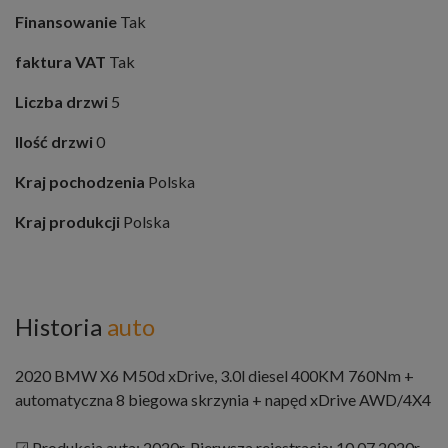
Finansowanie
Tak
faktura VAT
Tak
Liczba drzwi
5
Ilość drzwi
0
Kraj pochodzenia
Polska
Kraj produkcji
Polska
Historia
auto
2020 BMW X6 M50d xDrive, 3.0l diesel 400KM 760Nm +
automatyczna 8 biegowa skrzynia + napęd xDrive AWD/4X4
☑ Produkcja auta: 2020r. Pierwsza rejestracja: 10,07,2020r.