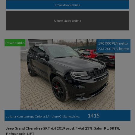
Email do opiekuna
Umów jazdę próbną
Pewne auto
190 000 PLN netto
233 700 PLN brutto
1415
Juliana Konstantego Ordona 2A - biuro C | Stanowisko:
Jeep Grand Cherokee SRT 6.4 2019 prod. F-Vat 23%, Salon PL, SRT8,
Pełna opcja, LIFT