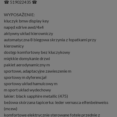
☎ 519022435 ☎
WYPOSAŻENIE:
kluczyk bmw display key
napęd xdrive awd/4x4
aktywny układ kierowniczy
automatyczna 8 biegowa skrzynia z łopatkami przy
kierownicy
dostęp komfortowy bez kluczykowy
miękkie domykanie drzwi
pakiet aerodynamiczny m
sportowe, adaptacyjne zawieszenie m
sportowy m dyferencjał
sportowy układ hamulcowy m
m sport układ wydechowy
lakier: black sapphire metallic (475)
beżowa skórzana tapicerka: leder vernasca elfenbeinweiss
(mcew)
komfortowe elektrycznie sterowane fotele przednie z