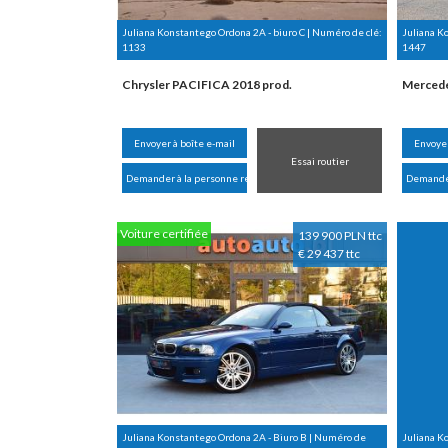
Juliana Konstantego Ordona 2A - biuro C | Numéro de clé:
Juliana K
1133
1447
Chrysler PACIFICA 2018 prod.
Mercede
Envoyer à boîte e-mail
Envoyer
Essai routier
Demander à la personne responsable
Demander
Voiture certifiée
139 900 PLN ttc
€ 29 437 ttc
Juliana Konstantego Ordona 2A - Biuro B | Numéro de
Juliana K