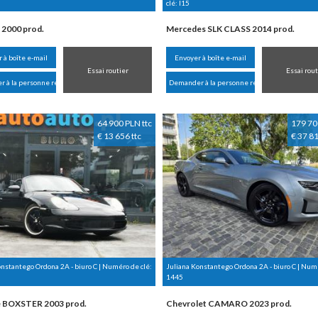
clé:
I15
 2000 prod.
Mercedes SLK CLASS 2014 prod.
 à boîte e-mail
Envoyer à boîte e-mail
Essai routier
Essai rout
 à la personne responsable
Demander à la personne responsable
64 900 PLN ttc
179 70
€ 13 656 ttc
€ 37 81
onstantego Ordona 2A - biuro C | Numéro de clé:
Juliana Konstantego Ordona 2A - biuro C | Numé
1445
 BOXSTER 2003 prod.
Chevrolet CAMARO 2023 prod.