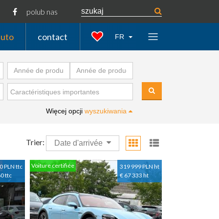
polub nas
auto
contact
FR
Więcej opcji
wyszukiwania
Trier:
Date d'arrivée
Voiture certifiée
0 PLN ttc
319 999 PLN ht
0 ttc
€ 67 333 ht