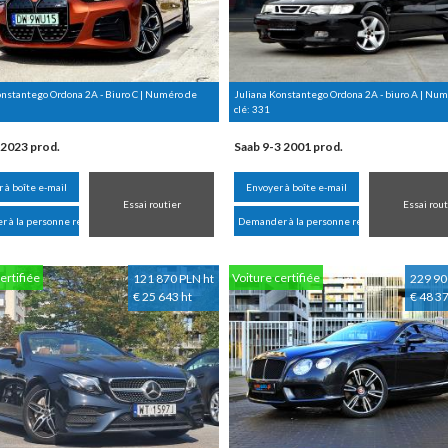
onstantego Ordona 2A - Biuro C | Numéro de
Juliana Konstantego Ordona 2A - biuro A | Nu
clé:
331
2023 prod.
Saab 9-3 2001 prod.
 à boîte e-mail
Envoyer à boîte e-mail
Essai routier
Essai rout
 à la personne responsable
Demander à la personne responsable
ertifiée
Voiture certifiée
121 870 PLN ht
229 90
€ 25 643 ht
€ 48 37