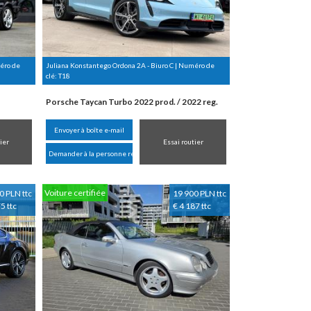
méro de
Juliana Konstantego Ordona 2A - Biuro C | Numéro de
clé:
T18
Porsche Taycan Turbo 2022 prod. / 2022 reg.
Envoyer à boîte e-mail
ier
Essai routier
Demander à la personne responsable
Voiture certifiée
0 PLN ttc
19 900 PLN ttc
5 ttc
€ 4 187 ttc