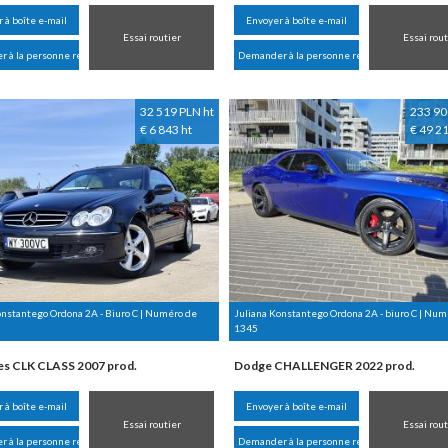
 à boîte e-mail
Envoyer à boîte e-mail
Essai routier
Essai rout
 à la personne responsable
Demander à la personne responsable
32 519 PLN ht
233 90
€ 6 843 ht
€ 49 21
onstantego Ordona 2A - Biuro C | Numéro de
Juliana Konstantego Ordona 2A - biuro C | Numé
1345
s CLK CLASS 2007 prod.
Dodge CHALLENGER 2022 prod.
 à boîte e-mail
Envoyer à boîte e-mail
Essai routier
Essai rout
 à la personne responsable
Demander à la personne responsable