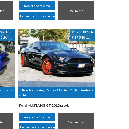
Envoyer à boîte e-mail
ier
Essai routier
Demander à la personne responsable
0 PLN ttc
92 900 PLN ttc
6 ttc
€ 19 548 ttc
ro de clé:
Juliana Konstantego Ordona 2A - biuro C | Numéro de clé:
1412
Ford MUSTANG GT 2015 prod.
Envoyer à boîte e-mail
ier
Essai routier
Demander à la personne responsable