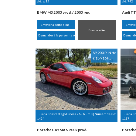
clé:
sz15
clé:
742
BMW M3 2003 prod. / 2003 reg.
Audi TT
Envoyer à boîte e-mail
Envoyer
Essai routier
Demander à la personne responsable
Demander
89 900 PLN ttc
€ 18 916 ttc
Juliana Konstantego Ordona 2A - biuro C | Numéro de clé:
Juliana K
1424
1137
Porsche CAYMAN 2007 prod.
Porsche