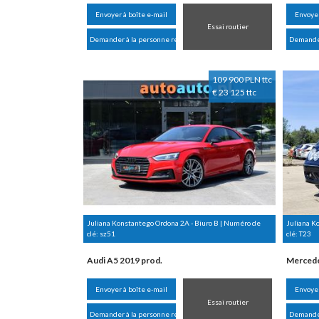
Envoyer à boîte e-mail
Envoyer
Essai routier
Demander à la personne responsable
Demander
109 900 PLN ttc
€ 23 125 ttc
Juliana Konstantego Ordona 2A - Biuro B | Numéro de
Juliana K
clé:
sz51
clé:
T23
Audi A5 2019 prod.
Mercede
Envoyer à boîte e-mail
Envoyer
Essai routier
Demander à la personne responsable
Demander