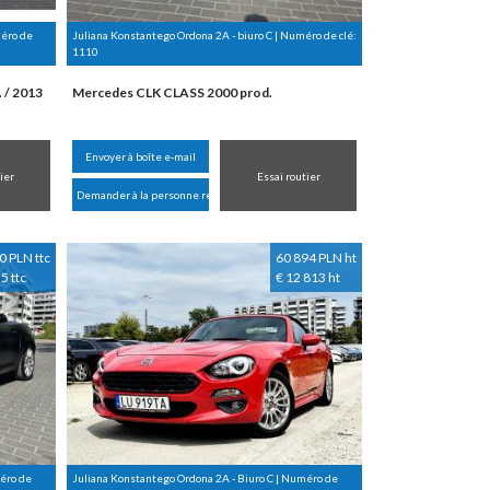
méro de
Juliana Konstantego Ordona 2A - biuro C | Numéro de clé:
1110
 / 2013
Mercedes CLK CLASS 2000 prod.
Envoyer à boîte e-mail
ier
Essai routier
Demander à la personne responsable
0 PLN ttc
60 894 PLN ht
5 ttc
€ 12 813 ht
méro de
Juliana Konstantego Ordona 2A - Biuro C | Numéro de