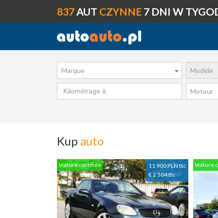
837
AUT
CZYNNE
7 DNI W TYGO
Marque
Modèle
Moteur
Kup
auto
Voiture certifiée
Voiture c
11 900 PLN ttc
€ 2 504 ttc