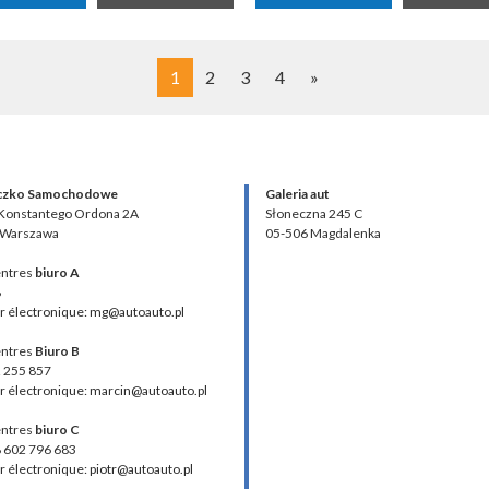
1
2
3
4
»
czko Samochodowe
Galeria aut
 Konstantego Ordona 2A
Słoneczna 245 C
 Warszawa
05-506 Magdalenka
ntres
biuro A
8
r électronique: mg@autoauto.pl
ntres
Biuro B
2 255 857
r électronique: marcin@autoauto.pl
ntres
biuro C
48 602 796 683
r électronique: piotr@autoauto.pl