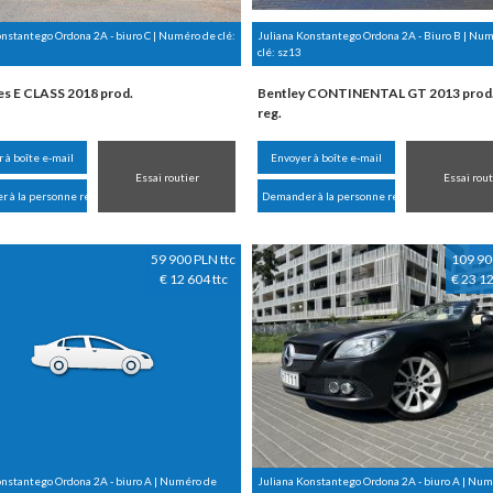
onstantego Ordona 2A - biuro C | Numéro de clé:
Juliana Konstantego Ordona 2A - Biuro B | Nu
clé:
sz13
s E CLASS 2018 prod.
Bentley CONTINENTAL GT 2013 prod.
reg.
 à boîte e-mail
Envoyer à boîte e-mail
Essai routier
Essai rout
 à la personne responsable
Demander à la personne responsable
59 900 PLN ttc
109 90
€ 12 604 ttc
€ 23 12
onstantego Ordona 2A - biuro A | Numéro de
Juliana Konstantego Ordona 2A - biuro A | Nu