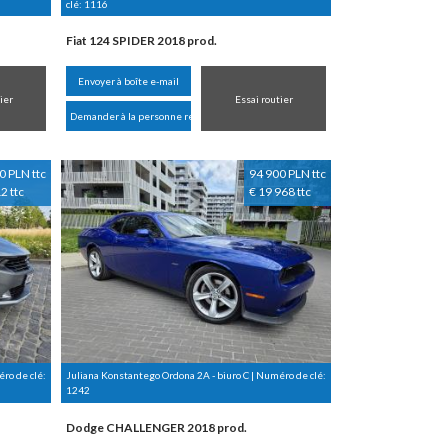
clé:
1116
Fiat 124 SPIDER 2018 prod.
Envoyer à boîte e-mail
ier
Essai routier
Demander à la personne responsable
0 PLN ttc
94 900 PLN ttc
2 ttc
€ 19 968 ttc
ro de clé:
Juliana Konstantego Ordona 2A - biuro C | Numéro de clé:
1242
Dodge CHALLENGER 2018 prod.