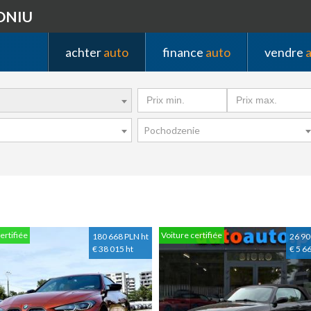
DNIU
achter
auto
finance
auto
vendre
Pochodzenie
ertifiée
Voiture certifiée
180 668 PLN ht
26 90
€ 38 015 ht
€ 5 66