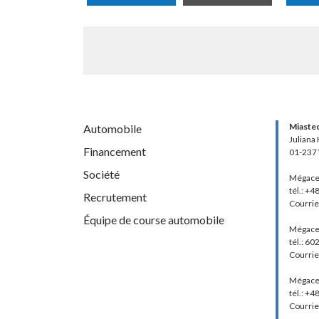
Miaste
Automobile
Juliana
Financement
01-237
Société
Mégace
tél.: +4
Recrutement
Courrie
Équipe de course automobile
Mégace
tél.: 60
Courrie
Mégace
tél.: +
Courrie