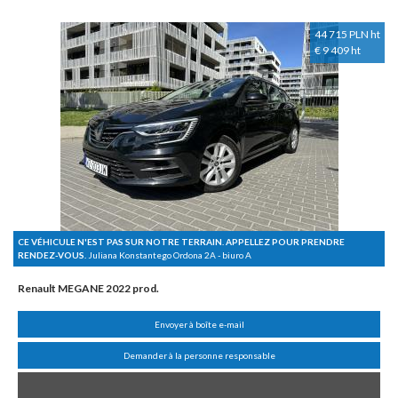
44 715 PLN ht
€ 9 409 ht
CE VÉHICULE N'EST PAS SUR NOTRE TERRAIN. APPELLEZ POUR PRENDRE
RENDEZ-VOUS.
Juliana Konstantego Ordona 2A - biuro A
Renault MEGANE 2022 prod.
Envoyer à boîte e-mail
Demander à la personne responsable