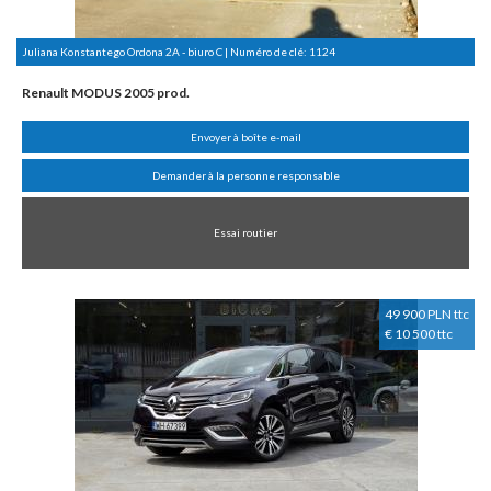
Juliana Konstantego Ordona 2A - biuro C | Numéro de clé:
1124
Renault MODUS 2005 prod.
Envoyer à boîte e-mail
Demander à la personne responsable
Essai routier
49 900 PLN ttc
€ 10 500 ttc