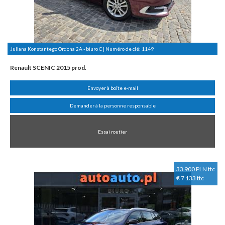
Juliana Konstantego Ordona 2A - biuro C | Numéro de clé:
1149
Renault SCENIC 2015 prod.
Envoyer à boîte e-mail
Demander à la personne responsable
Essai routier
33 900 PLN ttc
€ 7 133 ttc