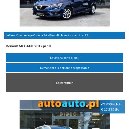
Juliana Konstantego Ordona 2A - Biuro B | Numéro de clé:
sz23
Renault MEGANE 2017 prod.
Envoyer à boîte e-mail
Demander à la personne responsable
Essai routier
62 900 PLN ttc
€ 13 235 ttc