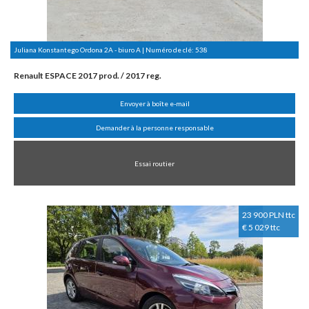
Juliana Konstantego Ordona 2A - biuro A | Numéro de clé:
538
Renault ESPACE 2017 prod. / 2017 reg.
Envoyer à boîte e-mail
Demander à la personne responsable
Essai routier
23 900 PLN ttc
€ 5 029 ttc