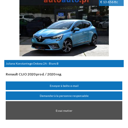
€ 13 656 ttc
Juliana Konstantego Ordona 2A - Biuro B
Renault CLIO 2020 prod. / 2020 reg.
Envoyer à boîte e-mail
Demander à la personne responsable
Essai routier