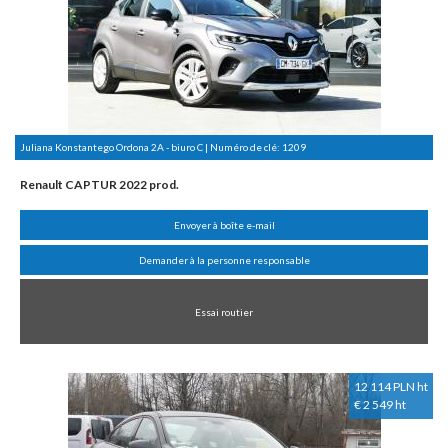
Juliana Konstantego Ordona 2A - biuro C | Numéro de clé:
1209
Renault CAPTUR 2022 prod.
Envoyer à boîte e-mail
Demander à la personne responsable
Essai routier
12 114 PLN ht
€ 2 549 ht