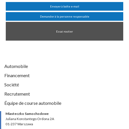
Envoyer à boîte e-mail
Demander à la personne responsable
Essai routier
Automobile
Financement
Société
Recrutement
Équipe de course automobile
Miasteczko Samochodowe
Juliana Konstantego Ordona 2A
01-237 Warszawa