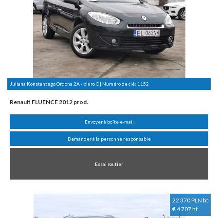
Juliana Konstantego Ordona 2A - biuro C | Numéro de clé:
1152
Renault FLUENCE 2012 prod.
Envoyer à boîte e-mail
Demander à la personne responsable
Essai routier
22 370 PLN ht
€ 4 707 ht