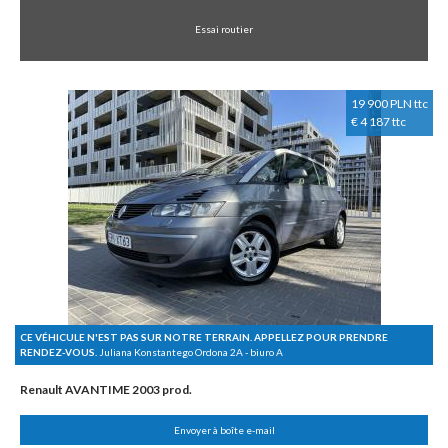
Essai routier
19 900 PLN ttc
€ 4 187 ttc
CE VÉHICULE N'EST PAS SUR NOTRE TERRAIN. APPELLEZ POUR PRENDRE
RENDEZ-VOUS.
Juliana Konstantego Ordona 2A - biuro A
Renault AVANTIME 2003 prod.
Envoyer à boîte e-mail