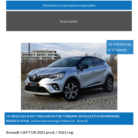
Demander à la personne responsable
Essai routier
65 900 PLN ttc
€ 13 866 ttc
CE VÉHICULE N'EST PAS SUR NOTRE TERRAIN. APPELLEZ POUR PRENDRE
RENDEZ-VOUS.
Juliana Konstantego Ordona 2A - Biuro B
Renault CAPTUR 2021 prod. / 2021 reg.