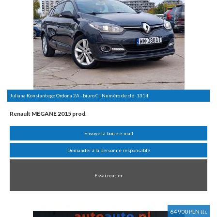
Juliana Konstantego Ordona 2A - biuro C | Numéro de clé:
1314
Renault MEGANE 2015 prod.
Envoyer à boîte e-mail
Demander à la personne responsable
Essai routier
64 900 PLN ttc