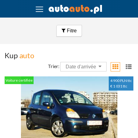
Fitre
Kup
auto
Trier:
Date d'arrivée
Voiture certifiée
4 900 PLN ttc
€ 1 031 ttc