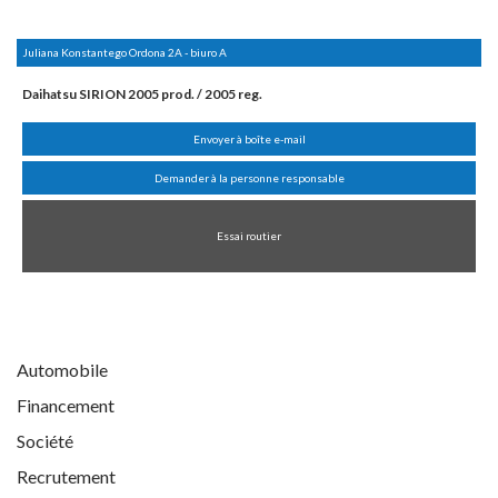
Juliana Konstantego Ordona 2A - biuro A
Daihatsu SIRION 2005 prod. / 2005 reg.
Envoyer à boîte e-mail
Demander à la personne responsable
Essai routier
Automobile
Financement
Société
Recrutement