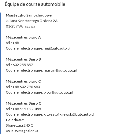
Équipe de course automobile
Miasteczko Samochodowe
Juliana Konstantego Ordona 2A
01-237 Warszawa
Mégacentres
biuro A
tél.: +48
Courrier électronique: mg@autoauto.pl
Mégacentres
Biuro B
tél.: 602 255 857
Courrier électronique: marcin@autoauto.pl
Mégacentres
biuro C
tél.: +48 602 796 683
Courrier électronique: piotr@autoauto.pl
Mégacentres
Biuro C
tél.: +48 519-022-455
Courrier électronique: krzysztof.kijewski@autoauto.pl
Galeria aut
Słoneczna 245 C
05-506 Magdalenka