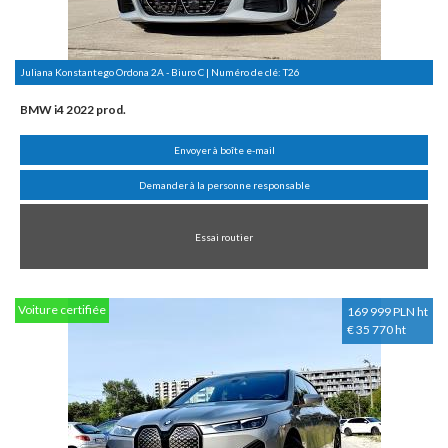
Juliana Konstantego Ordona 2A - Biuro C | Numéro de clé:
T26
BMW i4 2022 prod.
Envoyer à boîte e-mail
Demander à la personne responsable
Essai routier
Voiture certifiée
169 999 PLN ht
€ 35 770 ht