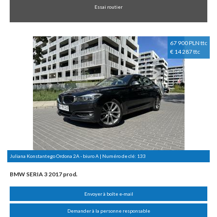
Essai routier
67 900 PLN ttc
€ 14 287 ttc
Juliana Konstantego Ordona 2A - biuro A | Numéro de clé:
133
BMW SERIA 3 2017 prod.
Envoyer à boîte e-mail
Demander à la personne responsable