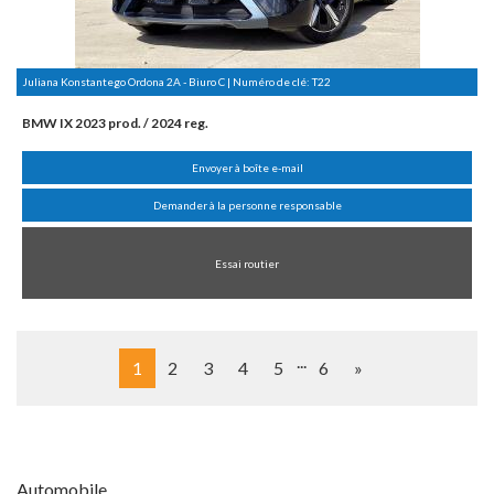
Juliana Konstantego Ordona 2A - Biuro C | Numéro de clé:
T22
BMW IX 2023 prod. / 2024 reg.
Envoyer à boîte e-mail
Demander à la personne responsable
Essai routier
...
1
2
3
4
5
6
»
Automobile