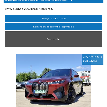
BMW SERIA 5 2003 prod. / 2003 reg.
Envoyer à boîte e-mail
Demander à la personne responsable
Essai routier
235 771 PLN ht
€ 49 610 ht