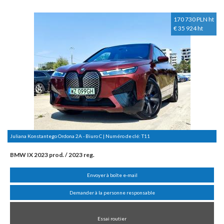
170 730 PLN ht
€ 35 924 ht
Juliana Konstantego Ordona 2A - Biuro C | Numéro de clé:
T11
BMW IX 2023 prod. / 2023 reg.
Envoyer à boîte e-mail
Demander à la personne responsable
Essai routier