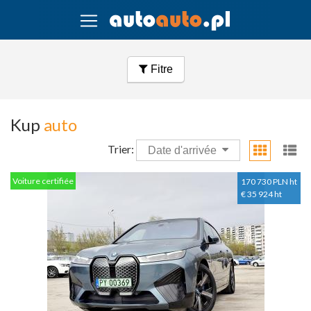
Fitre
Kup
auto
Trier:
Date d'arrivée
Voiture certifiée
170 730 PLN ht
€ 35 924 ht