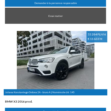
Demander à la personne responsable
Essai routier
55 284 PLN ht
€ 11 633 ht
Juliana Konstantego Ordona 2A - biuro A | Numéro de clé:
145
BMW X3 2016 prod.